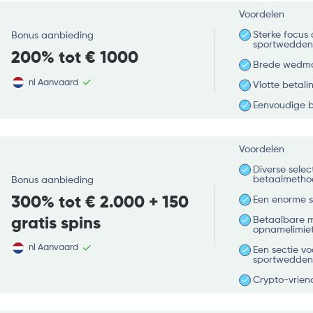
Voordelen
Sterke focus
Bonus aanbieding
sportwedde
200% tot € 1000
Brede wedma
nl Aanvaard
Vlotte betal
Eenvoudige b
Voordelen
Diverse selec
betaalmetho
Bonus aanbieding
300% tot € 2.000 + 150
Een enorme s
gratis spins
Betaalbare m
opnamelimie
nl Aanvaard
Een sectie vo
sportwedde
Crypto-vriend