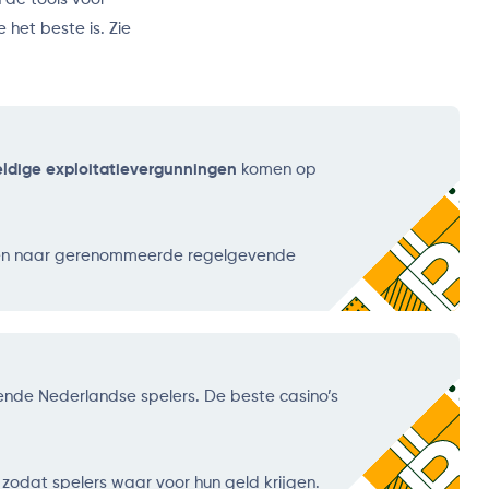
het beste is. Zie
eldige exploitatievergunningen
komen op
zen naar gerenommeerde regelgevende
ende Nederlandse spelers. De beste casino’s
, zodat spelers waar voor hun geld krijgen.