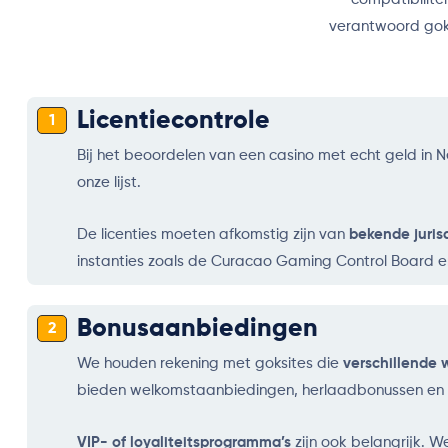
verantwoord gokk
Licentiecontrole
1
Bij het beoordelen van een casino met echt geld in Ne
onze lijst.
De licenties moeten afkomstig zijn van
bekende jurisd
instanties zoals de Curacao Gaming Control Board 
Bonusaanbiedingen
2
We houden rekening met goksites die
verschillende 
bieden welkomstaanbiedingen, herlaadbonussen en
VIP- of loyaliteitsprogramma’s
zijn ook belangrijk. W