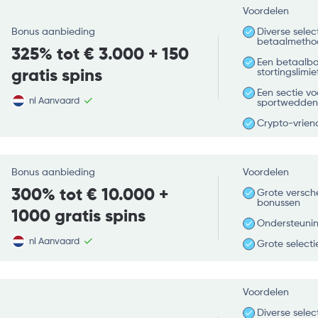
Voordelen
Bonus aanbieding
Diverse selec
betaalmetho
325% tot € 3.000 + 150
Een betaalba
gratis spins
stortingslimie
Een sectie vo
nl Aanvaard
sportwedde
Crypto-vriend
Voordelen
Bonus aanbieding
300% tot € 10.000 +
Grote versch
bonussen
1000 gratis spins
Ondersteunin
nl Aanvaard
Grote selecti
Voordelen
Diverse selec