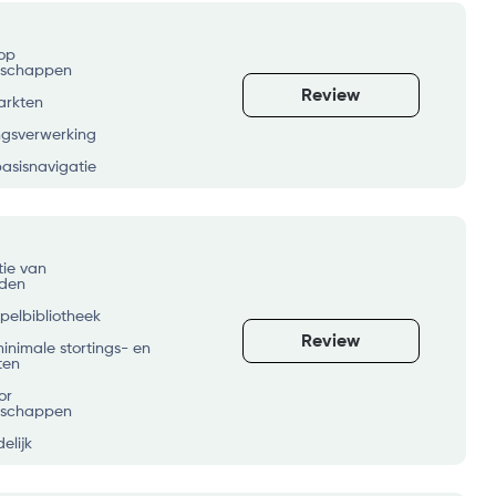
 op
nschappen
Review
rkten
ingsverwerking
asisnavigatie
tie van
den
pelbibliotheek
Review
inimale stortings- en
ten
or
nschappen
elijk