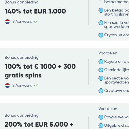
betaalmetho
Bonus aanbieding
140% tot EUR 1.000
Een betaalba
stortingslimie
nl Aanvaard
Een sectie vo
sportwedde
Crypto-vriend
Voordelen
Bonus aanbieding
Royale en di
100% tot € 1000 + 300
Onmiddellijke
gratis spins
Een sectie vo
sportwedde
nl Aanvaard
Crypto-vriend
Voordelen
Bonus aanbieding
Royale welk
200% tot EUR 5.000 +
Uitgebreid s