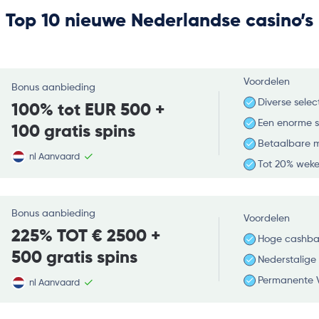
Top 10 nieuwe Nederlandse casino’s
Voordelen
Bonus aanbieding
Diverse sele
100% tot EUR 500 +
Een enorme s
100 gratis spins
Betaalbare mi
nl Aanvaard
Tot 20% weke
Bonus aanbieding
Voordelen
225% TOT € 2500 +
Hoge cashba
500 gratis spins
Nederstalige
Permanente V
nl Aanvaard