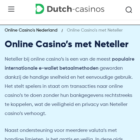
Online Casino's Nederland
Online Casino’s met Neteller
Online Casino’s met Neteller
Neteller bij online casino’s is een van de meest
populaire
internationale e-wallet betaalmethoden
geworden
dankzij de handige snelheid en het eenvoudige gebruik.
Het stelt spelers in staat om transacties naar online
casino’s te doen zonder hun bankgegevens rechtstreeks
te koppelen, wat de veiligheid en privacy van Neteller
casino’s verhoogt.
Naast ondersteuning voor meerdere valuta’s met
handige limieten, is het gratis en veilig. In deze gids