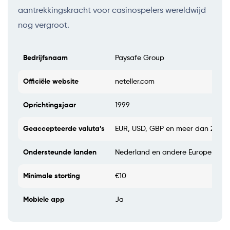
aantrekkingskracht voor casinospelers wereldwijd
nog vergroot.
Bedrijfsnaam
Paysafe Group
Officiële website
neteller.com
Oprichtingsjaar
1999
Geaccepteerde valuta’s
EUR, USD, GBP en meer dan 20
Ondersteunde landen
Nederland en andere Europese la
Minimale storting
€10
Mobiele app
Ja