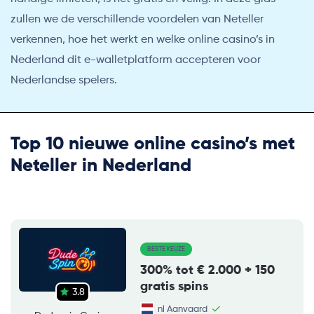
zullen we de verschillende voordelen van Neteller
verkennen, hoe het werkt en welke online casino’s in
Nederland dit e-walletplatform accepteren voor
Nederlandse spelers.
Top 10 nieuwe online casino’s met
Neteller in Nederland
BESTE KEUZE
300% tot € 2.000 + 150
gratis spins
3.8
nl Aanvaard