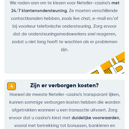
We raden aan om te kiezen voor Neteller-casino’s
met
24/7 klantenondersteuning
. Ze moeten verschillende
contactkanalen hebben, zoals live chat, e-mail en/of
bij voorkeur telefonische ondersteuning. Zorg ervoor
dat de ondersteuningsmedewerkers snel reageren,
zodat u niet lang hoeft te wachten als er problemen
zijn.
Zijn er verborgen kosten?
4
Hoewel de meeste Neteller-casino’s transparant lijken,
kunnen sommige verborgen kosten hebben die worden
afgetrokken wanneer u een transactie uitvoert. Zorg
ervoor dat u casino’s kiest met
duidelijke voorwaarden
,
vooral met betrekking tot bonussen, bankieren en