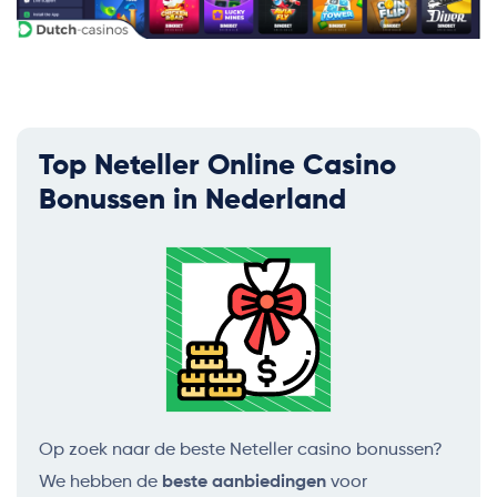
Top Neteller Online Casino
Bonussen in Nederland
Op zoek naar de beste Neteller casino bonussen?
We hebben de
beste aanbiedingen
voor