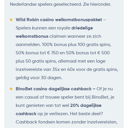
Nederlandse spelers geselecteerd. Zie hieronder.
Wild Robin casino welkomstbonuspakket
–
Spelers kunnen een royale
driedelige
welkomstbonus
claimen wanneer ze zich
aanmelden. 100% bonus plus 100 gratis spins,
50% bonus tot € 750 en 50% bonus tot € 500
plus 50 gratis spins, allemaal met een lage
inzetvereiste van 35x en 40x voor de gratis spins,
geldig voor 30 dagen.
BinoBet casino dagelijkse cashback –
Of je nu
een casual of trouwe speler bent bij BinoBet, je
kunt genieten van tot wel
20% dagelijkse
cashback
op je verliezen. Het beste deel?
Cashback fondsen komen zonder inzetvereisten,