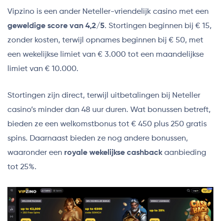
Vipzino is een ander Neteller-vriendelijk casino met een
geweldige score van 4,2/5
. Stortingen beginnen bij € 15,
zonder kosten, terwijl opnames beginnen bij € 50, met
een wekelijkse limiet van € 3.000 tot een maandelijkse
limiet van € 10.000.
Stortingen zijn direct, terwijl uitbetalingen bij Neteller
casino’s minder dan 48 uur duren. Wat bonussen betreft,
bieden ze een welkomstbonus tot € 450 plus 250 gratis
spins. Daarnaast bieden ze nog andere bonussen,
waaronder een
royale wekelijkse cashback
aanbieding
tot 25%.