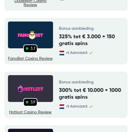
Dudespin Casino
Review
Bonus aanbieding
325% tot € 3.000 + 150
gratis spins
3.7
nl Aanvaard
FanoBet Casino Review
Bonus aanbieding
300% tot € 10.000 + 1000
gratis spins
3.9
nl Aanvaard
Hotloot Casino Review