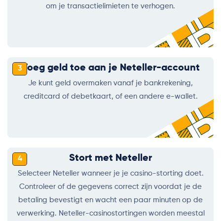
om je transactielimieten te verhogen.
Voeg geld toe aan je Neteller-account
3
Je kunt geld overmaken vanaf je bankrekening,
creditcard of debetkaart, of een andere e-wallet.
Stort met Neteller
4
Selecteer Neteller wanneer je je casino-storting doet.
Controleer of de gegevens correct zijn voordat je de
betaling bevestigt en wacht een paar minuten op de
verwerking. Neteller-casinostortingen worden meestal