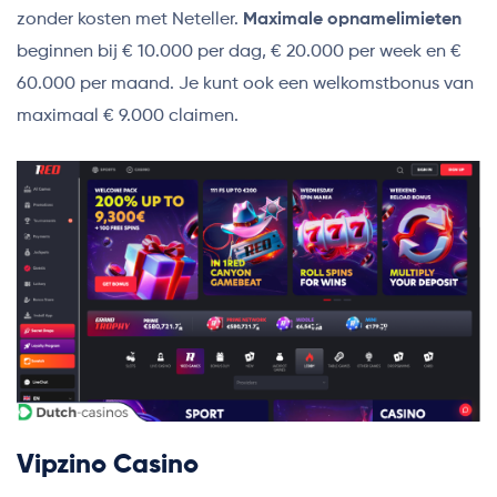
zonder kosten met Neteller.
Maximale opnamelimieten
beginnen bij € 10.000 per dag, € 20.000 per week en €
60.000 per maand. Je kunt ook een welkomstbonus van
maximaal € 9.000 claimen.
Vipzino Casino