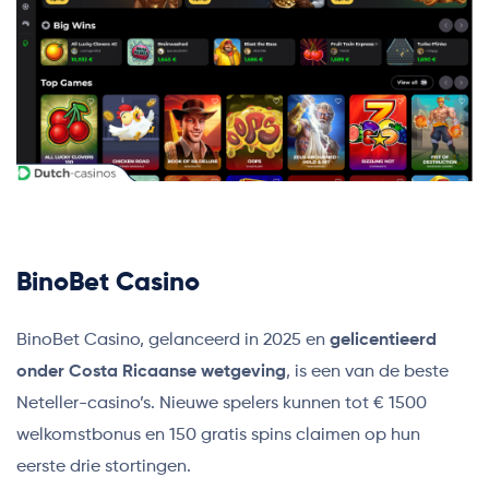
BinoBet Casino
BinoBet Casino, gelanceerd in 2025 en
gelicentieerd
onder Costa Ricaanse wetgeving
, is een van de beste
Neteller-casino’s. Nieuwe spelers kunnen tot € 1500
welkomstbonus en 150 gratis spins claimen op hun
eerste drie stortingen.