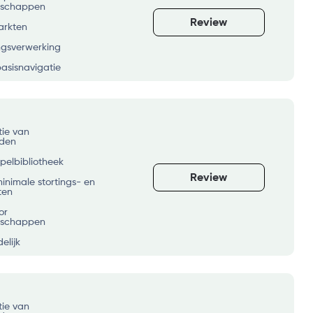
nschappen
Review
rkten
ingsverwerking
asisnavigatie
tie van
den
pelbibliotheek
Review
inimale stortings- en
ten
or
nschappen
elijk
tie van