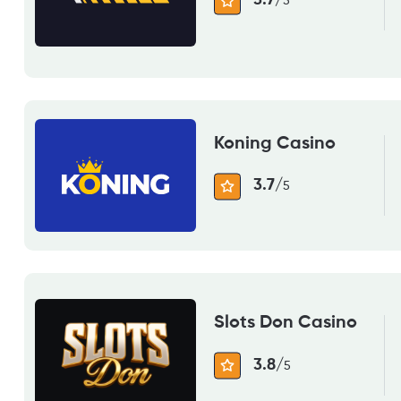
3.7/
5
Koning Casino
3.7/
5
Slots Don Casino
3.8/
5