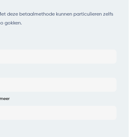
Met deze betaalmethode kunnen particulieren zelfs
no gokken.
 meer