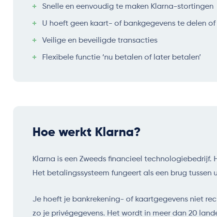
Snelle en eenvoudig te maken Klarna-stortingen
U hoeft geen kaart- of bankgegevens te delen of 
Veilige en beveiligde transacties
Flexibele functie ‘nu betalen of later betalen’
Hoe werkt Klarna?
Klarna is een Zweeds financieel technologiebedrijf
Het betalingssysteem fungeert als een brug tussen 
Je hoeft je bankrekening- of kaartgegevens niet rec
zo je privégegevens. Het wordt in meer dan 20 lan