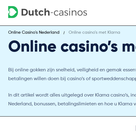
Online Casino's Nederland
Online casino’s met Klarna
Online casino’s m
Bij online gokken zijn snelheid, veiligheid en gemak essen
betalingen willen doen bij casino’s of sportweddenscha
In dit artikel wordt alles uitgelegd over Klarna casino’s, 
Nederland, bonussen, betalingslimieten en hoe u Klarna v