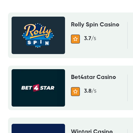
Rolly Spin Casino
3.7/
5
Bet4star Casino
3.8/
5
Wintari Casino