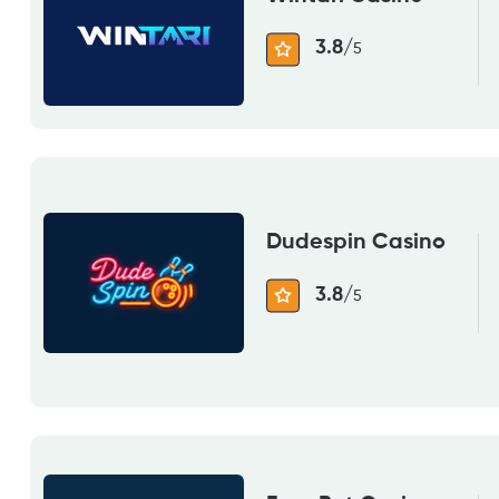
3.8/
5
Dudespin Casino
3.8/
5