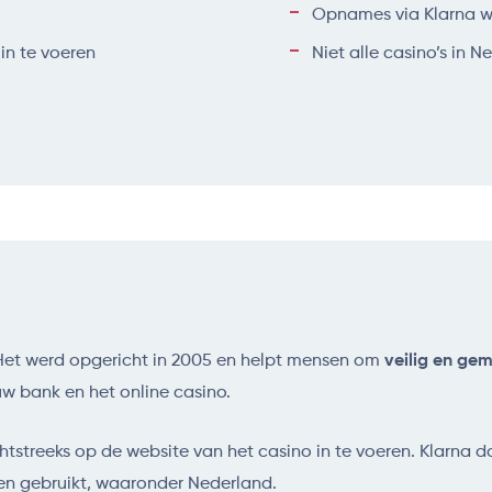
Opnames via Klarna w
in te voeren
Niet alle casino’s in
. Het werd opgericht in 2005 en helpt mensen om
veilig en gem
uw bank en het online casino.
htstreeks op de website van het casino in te voeren. Klarna d
den gebruikt, waaronder Nederland.