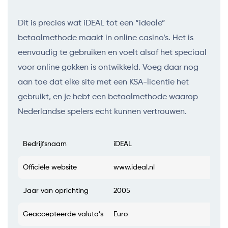
Dit is precies wat iDEAL tot een “ideale”
betaalmethode maakt in online casino’s. Het is
eenvoudig te gebruiken en voelt alsof het speciaal
voor online gokken is ontwikkeld. Voeg daar nog
aan toe dat elke site met een KSA-licentie het
gebruikt, en je hebt een betaalmethode waarop
Nederlandse spelers echt kunnen vertrouwen.
Bedrijfsnaam
iDEAL
Officiële website
www.ideal.nl
Jaar van oprichting
2005
Geaccepteerde valuta’s
Euro