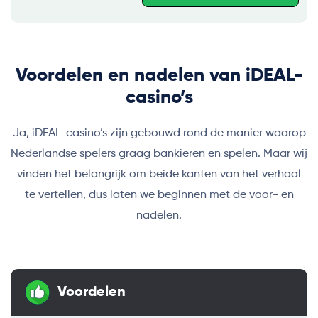
Voordelen en nadelen van iDEAL-
casino’s
Ja, iDEAL-casino’s zijn gebouwd rond de manier waarop
Nederlandse spelers graag bankieren en spelen. Maar wij
vinden het belangrijk om beide kanten van het verhaal
te vertellen, dus laten we beginnen met de voor- en
nadelen.
Voordelen