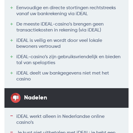
Eenvoudige en directe stortingen rechtstreeks
vanaf uw bankrekening via iDEAL
De meeste iDEAL-casino’s brengen geen
transactiekosten in rekening (via iDEAL)
iDEAL is veilig en wordt door veel lokale
bewoners vertrouwd
iDEAL-casino’s zijn gebruiksvriendelijk en bieden
tal van spelopties
iDEAL deelt uw bankgegevens niet met het
casino
Nadelen
iDEAL werkt alleen in Nederlandse online
casino’s