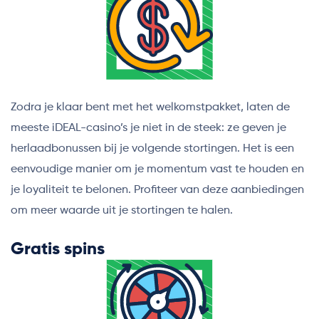
Zodra je klaar bent met het welkomstpakket, laten de
meeste iDEAL-casino’s je niet in de steek: ze geven je
herlaadbonussen bij je volgende stortingen. Het is een
eenvoudige manier om je momentum vast te houden en
je loyaliteit te belonen. Profiteer van deze aanbiedingen
om meer waarde uit je stortingen te halen.
Gratis spins