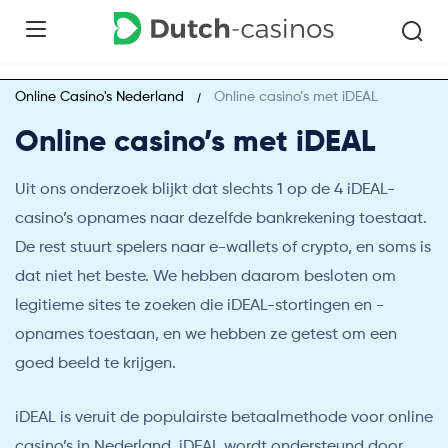
Online Casino's Nederland
Online casino’s met iDEAL
Online casino’s met iDEAL
Uit ons onderzoek blijkt dat slechts 1 op de 4 iDEAL-
casino’s opnames naar dezelfde bankrekening toestaat.
De rest stuurt spelers naar e-wallets of crypto, en soms is
dat niet het beste. We hebben daarom besloten om
legitieme sites te zoeken die iDEAL-stortingen en -
opnames toestaan, en we hebben ze getest om een
goed beeld te krijgen.
iDEAL is veruit de populairste betaalmethode voor online
casino’s in Nederland. iDEAL wordt ondersteund door