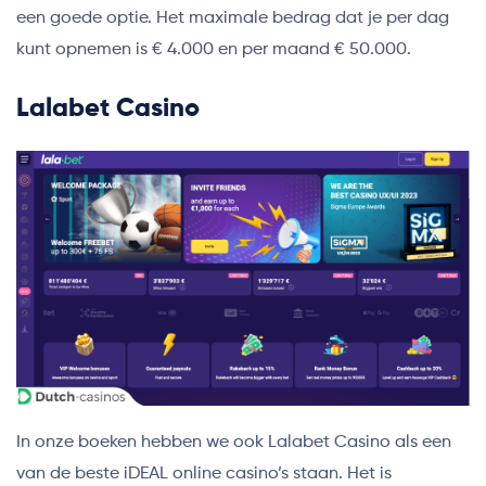
een goede optie. Het maximale bedrag dat je per dag
kunt opnemen is € 4.000 en per maand € 50.000.
Lalabet Casino
In onze boeken hebben we ook Lalabet Casino als een
van de beste iDEAL online casino’s staan. Het is