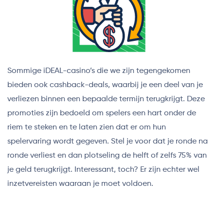
Sommige iDEAL-casino’s die we zijn tegengekomen
bieden ook cashback-deals, waarbij je een deel van je
verliezen binnen een bepaalde termijn terugkrijgt. Deze
promoties zijn bedoeld om spelers een hart onder de
riem te steken en te laten zien dat er om hun
spelervaring wordt gegeven. Stel je voor dat je ronde na
ronde verliest en dan plotseling de helft of zelfs 75% van
je geld terugkrijgt. Interessant, toch? Er zijn echter wel
inzetvereisten waaraan je moet voldoen.