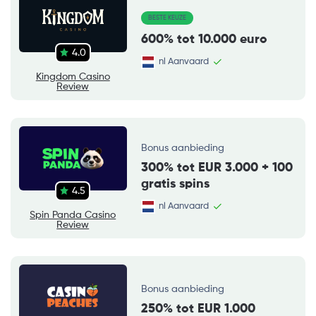
BESTE KEUZE
600% tot 10.000 euro
4.0
nl Aanvaard
Kingdom Casino
Review
Bonus aanbieding
300% tot EUR 3.000 + 100
gratis spins
4.5
nl Aanvaard
Spin Panda Casino
Review
Bonus aanbieding
250% tot EUR 1.000