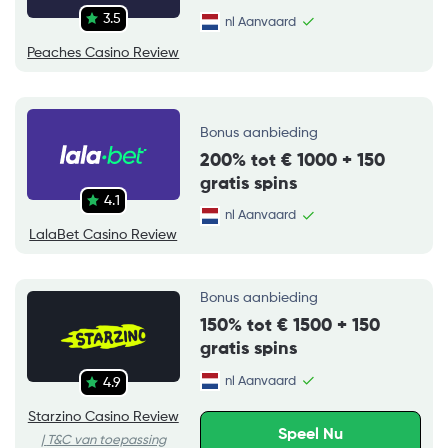
3.5
nl Aanvaard
Peaches Casino Review
Bonus aanbieding
200% tot € 1000 + 150
gratis spins
4.1
nl Aanvaard
LalaBet Casino Review
Bonus aanbieding
150% tot € 1500 + 150
gratis spins
nl Aanvaard
4.9
Starzino Casino Review
Speel Nu
|
T&C van toepassing