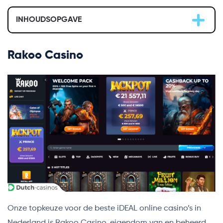
INHOUDSOPGAVE
Rakoo Casino
Onze topkeuze voor de beste iDEAL online casino’s in
Nederland is Rakoo Casino, eigendom van en beheerd