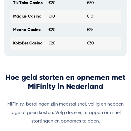
TikiTaka Casino
€20
€30
€5
Magius Casino
€10
€10
€7
Moana Casino
€20
€25
€7
KokoBet Casino
€20
€30
€5
Hoe geld storten en opnemen met
MiFinity in Nederland
MiFinity-betalingen zijn meestal snel, veilig en hebben
lage of geen kosten. Volg deze vijf stappen om snel
stortingen en opnames te doen.