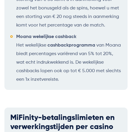
zowel het bonusgeld als de spins, hoewel u met
een storting van € 20 nog steeds in aanmerking
komt voor het percentage van de match.
Moana wekelijkse cashback
Het wekelijkse
cashbackprogramma
van Moana
biedt percentages variërend van 5% tot 20%,
wat echt indrukwekkend is. De wekelijkse
cashbacks lopen ook op tot € 5.000 met slechts
een 1x inzetvereiste.
MiFinity-betalingslimieten en
verwerkingstijden per casino