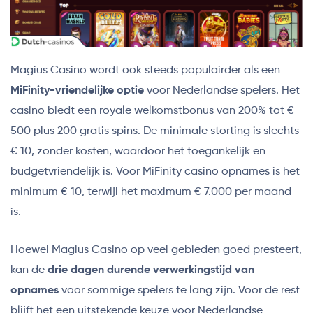
Magius Casino wordt ook steeds populairder als een
MiFinity-vriendelijke optie
voor Nederlandse spelers. Het
casino biedt een royale welkomstbonus van 200% tot €
500 plus 200 gratis spins. De minimale storting is slechts
€ 10, zonder kosten, waardoor het toegankelijk en
budgetvriendelijk is. Voor MiFinity casino opnames is het
minimum € 10, terwijl het maximum € 7.000 per maand
is.
Hoewel Magius Casino op veel gebieden goed presteert,
kan de
drie dagen durende verwerkingstijd van
opnames
voor sommige spelers te lang zijn. Voor de rest
blijft het een uitstekende keuze voor Nederlandse