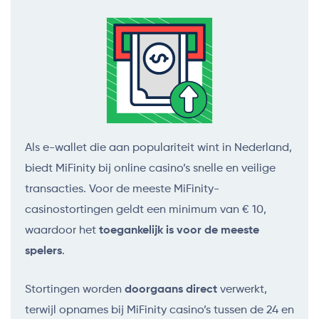
Als e-wallet die aan populariteit wint in Nederland,
biedt MiFinity bij online casino’s snelle en veilige
transacties. Voor de meeste MiFinity-
casinostortingen geldt een minimum van € 10,
waardoor het
toegankelijk is voor de meeste
spelers
.
Stortingen worden
doorgaans direct
verwerkt,
terwijl opnames bij MiFinity casino’s tussen de 24 en