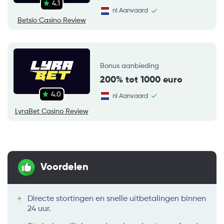
4.1
nl Aanvaard
Betsio Casino Review
Bonus aanbieding
200% tot 1000 euro
4.0
nl Aanvaard
LyraBet Casino Review
Voordelen
Directe stortingen en snelle uitbetalingen binnen
24 uur.