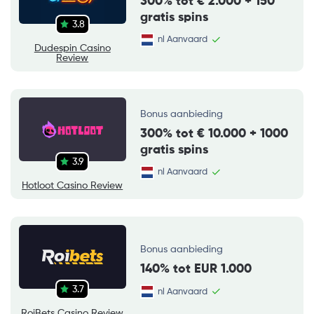
300% tot € 2.000 + 150
gratis spins
3.8
nl Aanvaard
Dudespin Casino
Review
Bonus aanbieding
300% tot € 10.000 + 1000
gratis spins
3.9
nl Aanvaard
Hotloot Casino Review
Bonus aanbieding
140% tot EUR 1.000
3.7
nl Aanvaard
RoiBets Casino Review