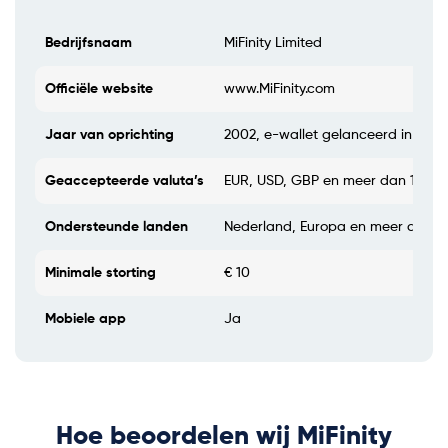
Bedrijfsnaam
MiFinity Limited
Officiële website
www.MiFinity.com
Jaar van oprichting
2002, e-wallet gelanceerd in 2017
Geaccepteerde valuta’s
EUR, USD, GBP en meer dan 15
Ondersteunde landen
Nederland, Europa en meer dan 2
Minimale storting
€ 10
Mobiele app
Ja
Hoe beoordelen wij MiFinity