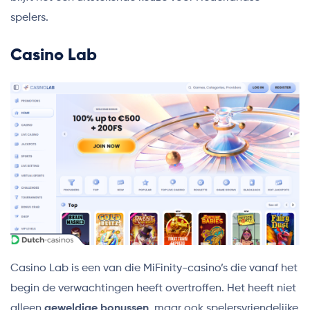
spelers.
Casino Lab
Casino Lab is een van die MiFinity-casino’s die vanaf het
begin de verwachtingen heeft overtroffen. Het heeft niet
alleen
geweldige bonussen
, maar ook spelersvriendelijke