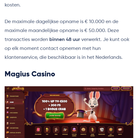
kosten.
De maximale dagelijkse opname is € 10.000 en de
maximale maandelijkse opname is € 50.000. Deze
transacties worden
binnen 48 uur
verwerkt. Je kunt ook
op elk moment contact opnemen met hun
klantenservice, die beschikbaar is in het Nederlands.
Magius Casino