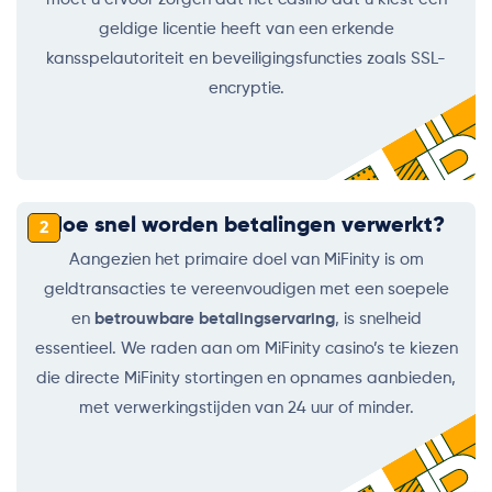
geldige licentie heeft van een erkende
kansspelautoriteit en beveiligingsfuncties zoals SSL-
encryptie.
Hoe snel worden betalingen verwerkt?
2
Aangezien het primaire doel van MiFinity is om
geldtransacties te vereenvoudigen met een soepele
en
betrouwbare betalingservaring
, is snelheid
essentieel. We raden aan om MiFinity casino’s te kiezen
die directe MiFinity stortingen en opnames aanbieden,
met verwerkingstijden van 24 uur of minder.