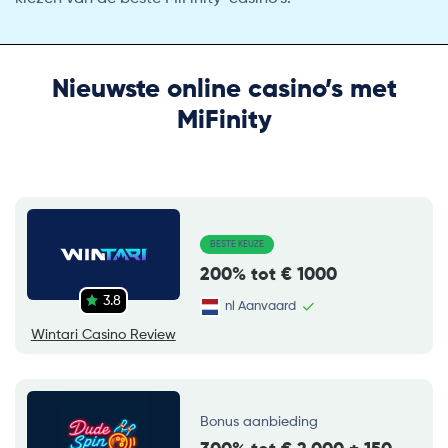
Nieuwste online casino’s met
MiFinity
BESTE KEUZE
200% tot € 1000
3.8
nl Aanvaard
Wintari Casino Review
Bonus aanbieding