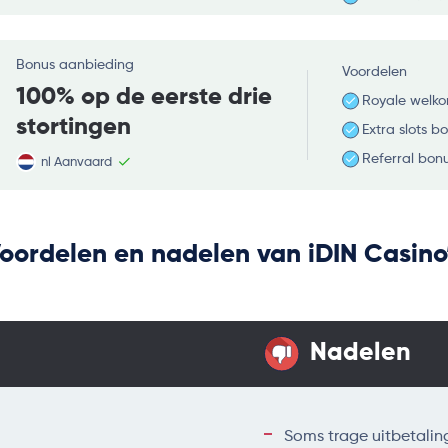
Bonus aanbieding
Voordelen
100% op de eerste drie
Royale welk
stortingen
Extra slots b
Referral bon
nl Aanvaard
oordelen en nadelen van iDIN Casino
Nadelen
Soms trage uitbetalin