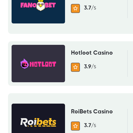
3.7/
5
Hotloot Casino
3.9/
5
RoiBets Casino
3.7/
5