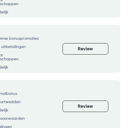
or
nschappen
elijk
verse bonuspromoties
 uitbetalingen
Review
or
nschappen
elijk
omstbonus
portwedden
Review
elijk
usvoorwaarden
alingen