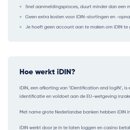
Snel aanmeldingsproces, duurt minder dan een 
Geen extra kosten voor iDIN-stortingen en -opn
Je hoeft geen account aan te maken om iDIN te 
Hoe werkt iDIN?
iDIN, een afkorting van ‘iDentification and logIN’, i
identificatie en voldoet aan de EU-wetgeving inzake
Met name grote Nederlandse banken hebben iDIN 
iDIN werkt door je in te laten loggen en casino bet