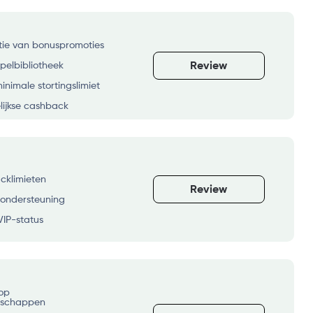
ctie van bonuspromoties
pelbibliotheek
Review
nimale stortingslimiet
lijkse cashback
cklimieten
Review
 ondersteuning
IP-status
 op
nschappen