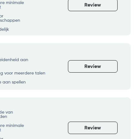
re minimale
Review
t
or
nschappen
elijk
eidenheid aan
Review
g voor meerdere talen
e aan spellen
tie van
den
re minimale
Review
t