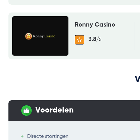
Ronny Casino
3.8/
5
V
Voordelen
Directe stortingen