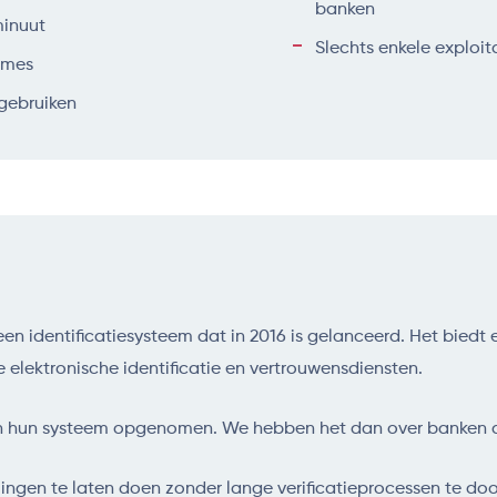
banken
minuut
Slechts enkele exploi
ames
gebruiken
s een identificatiesysteem dat in 2016 is gelanceerd. Het biedt
 elektronische identificatie en vertrouwensdiensten.
in hun systeem opgenomen. We hebben het dan over banken 
alingen te laten doen zonder lange verificatieprocessen te 