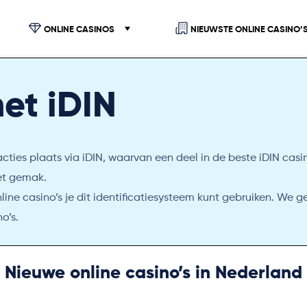
ONLINE CASINOS
NIEUWSTE ONLINE CASINO’
et iDIN
cties plaats via iDIN, waarvan een deel in de beste iDIN casin
et gemak.
ine casino’s je dit identificatiesysteem kunt gebruiken. We g
o’s.
Nieuwe online casino’s in Nederland