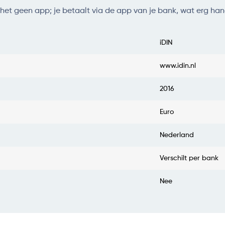
het geen app; je betaalt via de app van je bank, wat erg hand
iDIN
www.idin.nl
2016
Euro
Nederland
Verschilt per bank
Nee