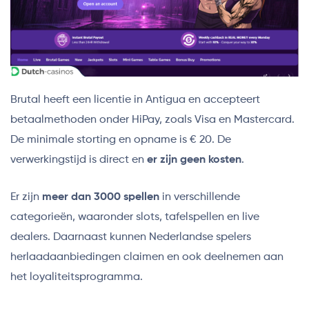
Brutal heeft een licentie in Antigua en accepteert
betaalmethoden onder HiPay, zoals Visa en Mastercard.
De minimale storting en opname is € 20. De
verwerkingstijd is direct en
er zijn geen kosten
.
Er zijn
meer dan 3000 spellen
in verschillende
categorieën, waaronder slots, tafelspellen en live
dealers. Daarnaast kunnen Nederlandse spelers
herlaadaanbiedingen claimen en ook deelnemen aan
het loyaliteitsprogramma.