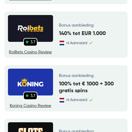
Bonus aanbieding
140% tot EUR 1.000
3.7
nl Aanvaard
RoiBets Casino Review
Bonus aanbieding
100% tot € 1000 + 300
gratis spins
3.7
nl Aanvaard
Koning Casino Review
Bonus aanbieding