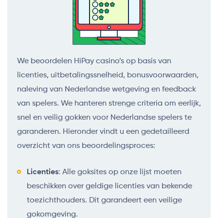
We beoordelen HiPay casino’s op basis van
licenties, uitbetalingssnelheid, bonusvoorwaarden,
naleving van Nederlandse wetgeving en feedback
van spelers. We hanteren strenge criteria om eerlijk,
snel en veilig gokken voor Nederlandse spelers te
garanderen. Hieronder vindt u een gedetailleerd
overzicht van ons beoordelingsproces:
Licenties
: Alle goksites op onze lijst moeten
beschikken over geldige licenties van bekende
toezichthouders. Dit garandeert een veilige
gokomgeving.