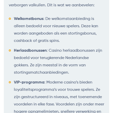
verborgen valkuilen. Dit is wat we aanbevelen:
Welkomstbonus
: De welkomstaanbieding is
alleen bedoeld voor nieuwe spelers. Deze kan
worden aangeboden als een stortingsbonus,
cashback of gratis spins.
Herlaadbonussen
: Casino herlaadbonussen zijn
bedoeld voor terugkerende Nederlandse
gokkers. Ze zijn meestal in de vorm van
stortingsmatchaanbiedingen.
VIP-programma
: Moderne casino’s bieden
loyaliteitsprogramma’s voor trouwe spelers. Ze
zijn gestructureerd in niveaus, met toenemende
voordelen in elke fase. Voordelen zijn onder meer
hogere opnamelimieten, snellere verwerking en