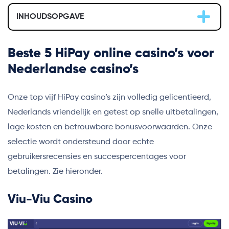
INHOUDSOPGAVE
Beste 5 HiPay online casino’s voor
Nederlandse casino’s
Onze top vijf HiPay casino’s zijn volledig gelicentieerd,
Nederlands vriendelijk en getest op snelle uitbetalingen,
lage kosten en betrouwbare bonusvoorwaarden. Onze
selectie wordt ondersteund door echte
gebruikersrecensies en succespercentages voor
betalingen. Zie hieronder.
Viu-Viu Casino