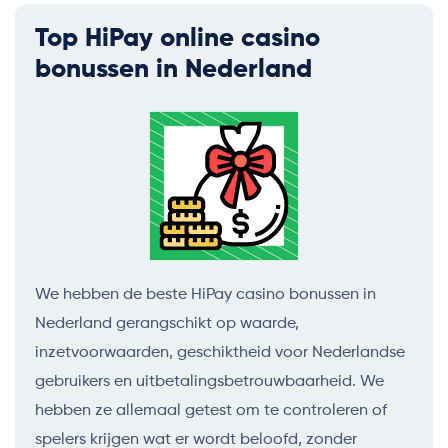
Top HiPay online casino
bonussen in Nederland
We hebben de beste HiPay casino bonussen in
Nederland gerangschikt op waarde,
inzetvoorwaarden, geschiktheid voor Nederlandse
gebruikers en uitbetalingsbetrouwbaarheid. We
hebben ze allemaal getest om te controleren of
spelers krijgen wat er wordt beloofd, zonder