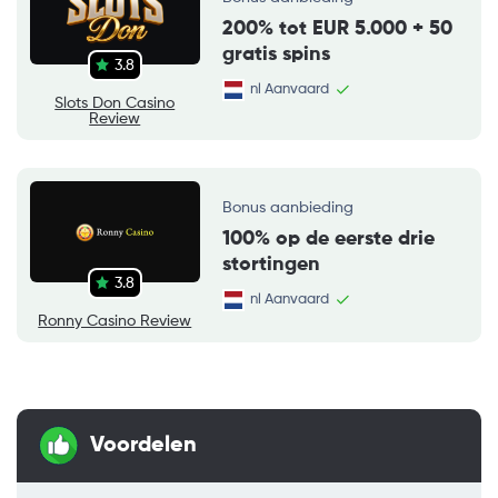
200% tot EUR 5.000 + 50
gratis spins
3.8
nl Aanvaard
Slots Don Casino
Review
Bonus aanbieding
100% op de eerste drie
stortingen
3.8
nl Aanvaard
Ronny Casino Review
Voordelen