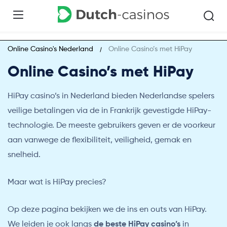
Online Casino's Nederland
Online Casino’s met HiPay
Online Casino’s met HiPay
HiPay casino’s in Nederland bieden Nederlandse spelers
veilige betalingen via de in Frankrijk gevestigde HiPay-
technologie. De meeste gebruikers geven er de voorkeur
aan vanwege de flexibiliteit, veiligheid, gemak en
snelheid.
Maar wat is HiPay precies?
Op deze pagina bekijken we de ins en outs van HiPay.
We leiden je ook langs
de beste HiPay casino’s
in