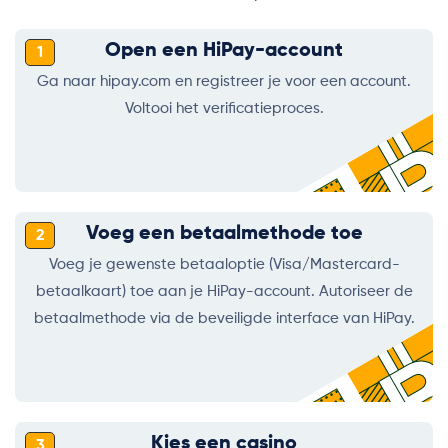
Open een HiPay-account
1
Ga naar hipay.com en registreer je voor een account.
Voltooi het verificatieproces.
Voeg een betaalmethode toe
2
Voeg je gewenste betaaloptie (Visa/Mastercard-
betaalkaart) toe aan je HiPay-account. Autoriseer de
betaalmethode via de beveiligde interface van HiPay.
Kies een casino
3