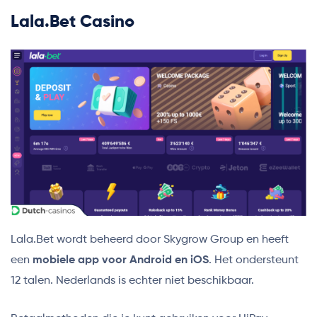
Lala.Bet Casino
Lala.Bet wordt beheerd door Skygrow Group en heeft
een
mobiele app voor Android en iOS
. Het ondersteunt
12 talen. Nederlands is echter niet beschikbaar.