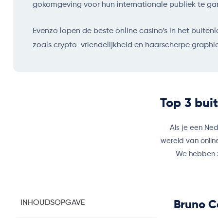
gokomgeving voor hun internationale publiek te ga
Evenzo lopen de beste online casino’s in het buite
zoals crypto-vriendelijkheid en haarscherpe graphics
Top 3 bui
Als je een Ne
wereld van onlin
We hebben ze
INHOUDSOPGAVE
Bruno C