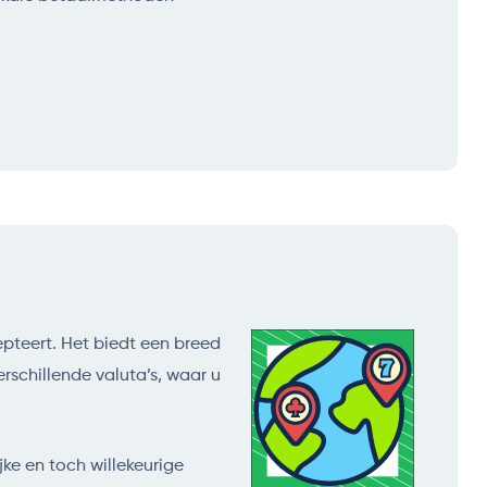
cepteert. Het biedt een breed
schillende valuta’s, waar u
ke en toch willekeurige