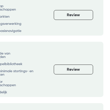
 op
nschappen
Review
rkten
ingsverwerking
asisnavigatie
tie van
den
pelbibliotheek
Review
inimale stortings- en
ten
or
nschappen
elijk