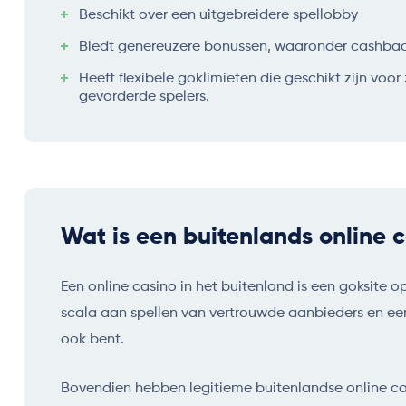
Beschikt over een uitgebreidere spellobby
Biedt genereuzere bonussen, waaronder cashba
Heeft flexibele goklimieten die geschikt zijn voor
gevorderde spelers.
Wat is een buitenlands online 
Een online casino in het buitenland is een goksite o
scala aan spellen van vertrouwde aanbieders en een
ook bent.
Bovendien hebben legitieme buitenlandse online casi