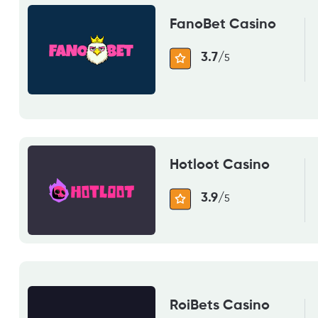
FanoBet Casino
3.7/
5
Hotloot Casino
3.9/
5
RoiBets Casino