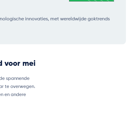
hnologische innovaties, met wereldwijde goktrends
d voor mei
n de spannende
aar te overwegen.
den en andere