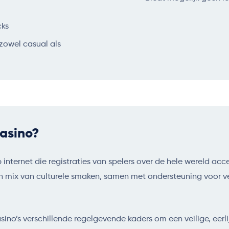
cks
 zowel casual als
casino?
p internet die registraties van spelers over de hele wereld ac
 mix van culturele smaken, samen met ondersteuning voor ver
no’s verschillende regelgevende kaders om een veilige, eerlij