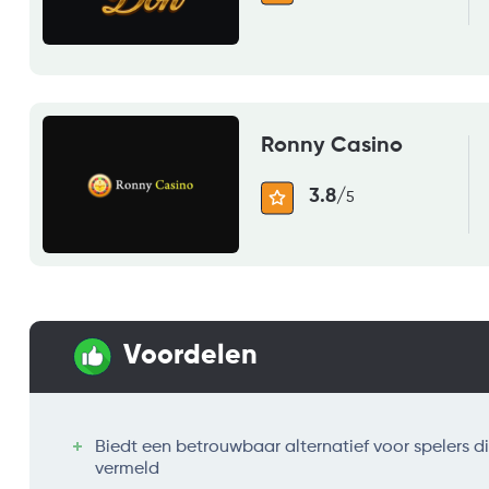
Ronny Casino
3.8/
5
Voordelen
Biedt een betrouwbaar alternatief voor spelers 
vermeld