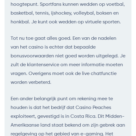
hoogtepunt. Sportfans kunnen wedden op voetbal,
basketbal, tennis, ijshockey, volleybal, boksen en
honkbal. Je kunt ook wedden op virtuele sporten.
Tot nu toe gaat alles goed. Een van de nadelen
van het casino is echter dat bepaalde
bonusvoorwaarden niet goed worden uitgelegd. Je
zult de klantenservice om meer informatie moeten
vragen. Overigens moet ook de live chatfunctie
worden verbeterd.
Een ander belangrijk punt om rekening mee te
houden is dat het bedrijf dat Casino Peaches
exploiteert, gevestigd is in Costa Rica. Dit Midden-
Amerikaanse land staat bekend om zijn gebrek aan
regelgeving op het gebied van e-gaming. Het