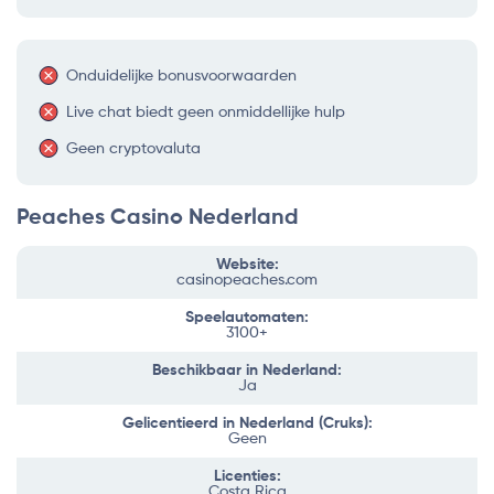
Onduidelijke bonusvoorwaarden
Live chat biedt geen onmiddellijke hulp
Geen cryptovaluta
Peaches Casino Nederland
Website:
casinopeaches.com
Speelautomaten:
3100+
Beschikbaar in Nederland:
Ja
Gelicentieerd in Nederland (Cruks):
Geen
Licenties:
Costa Rica