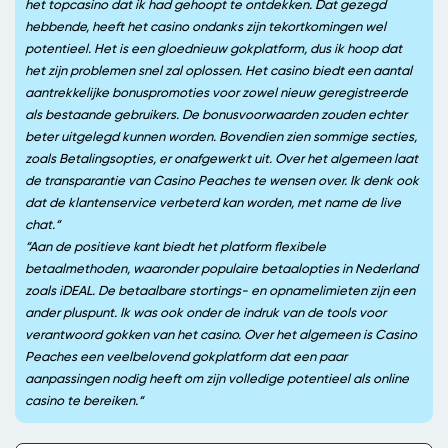
het topcasino dat ik had gehoopt te ontdekken. Dat gezegd
hebbende, heeft het casino ondanks zijn tekortkomingen wel
potentieel. Het is een gloednieuw gokplatform, dus ik hoop dat
het zijn problemen snel zal oplossen. Het casino biedt een aantal
aantrekkelijke bonuspromoties voor zowel nieuw geregistreerde
als bestaande gebruikers. De bonusvoorwaarden zouden echter
beter uitgelegd kunnen worden. Bovendien zien sommige secties,
zoals Betalingsopties, er onafgewerkt uit. Over het algemeen laat
de transparantie van Casino Peaches te wensen over. Ik denk ook
dat de klantenservice verbeterd kan worden, met name de live
chat.
Aan de positieve kant biedt het platform flexibele
betaalmethoden, waaronder populaire betaalopties in Nederland
zoals iDEAL. De betaalbare stortings- en opnamelimieten zijn een
ander pluspunt. Ik was ook onder de indruk van de tools voor
verantwoord gokken van het casino. Over het algemeen is Casino
Peaches een veelbelovend gokplatform dat een paar
aanpassingen nodig heeft om zijn volledige potentieel als online
casino te bereiken.