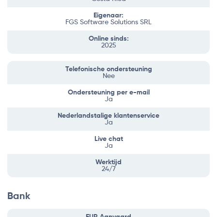
Eigenaar:
FGS Software Solutions SRL
Online sinds:
2025
Telefonische ondersteuning
Nee
Ondersteuning per e-mail
Ja
Nederlandstalige klantenservice
Ja
Live chat
Ja
Werktijd
24/7
Bank
EUR Aanvaard