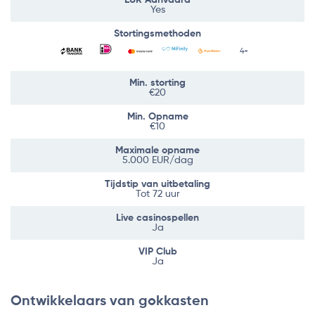
Yes
Stortingsmethoden
4+
Min. storting
€20
Min. Opname
€10
Maximale opname
5.000 EUR/dag
Tijdstip van uitbetaling
Tot 72 uur
Live casinospellen
Ja
VIP Club
Ja
Ontwikkelaars van gokkasten