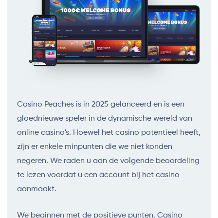
Casino Peaches is in 2025 gelanceerd en is een
gloednieuwe speler in de dynamische wereld van
online casino's. Hoewel het casino potentieel heeft,
zijn er enkele minpunten die we niet konden
negeren. We raden u aan de volgende beoordeling
te lezen voordat u een account bij het casino
aanmaakt.
We beginnen met de positieve punten. Casino