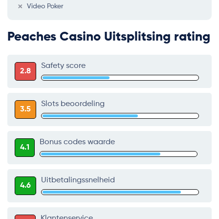
Video Poker
Peaches Casino Uitsplitsing rating
Safety score
2.8
Slots beoordeling
3.5
Bonus codes waarde
4.1
Uitbetalingssnelheid
4.6
Klantenservice