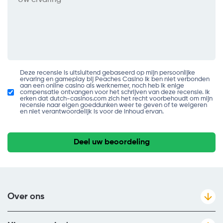
Deze recensie is uitsluitend gebaseerd op mijn persoonlijke
ervaring en gameplay bij Peaches Casino Ik ben niet verbonden
aan een online casino als werknemer, noch heb ik enige
compensatie ontvangen voor het schrijven van deze recensie. Ik
erken dat dutch-casinos.com zich het recht voorbehoudt om mijn
recensie naar eigen goeddunken weer te geven of te weigeren
en niet verantwoordelijk is voor de inhoud ervan.
Over ons