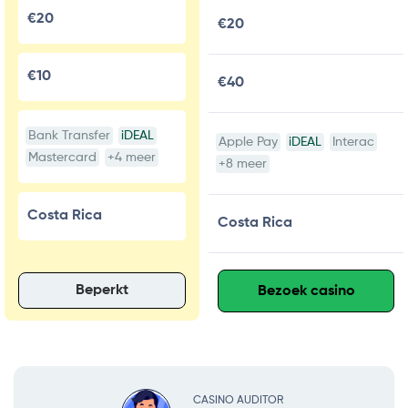
€20
€20
€10
€40
Bank Transfer
iDEAL
Apple Pay
iDEAL
Interac
Mastercard
+4 meer
+8 meer
Costa Rica
Costa Rica
Beperkt
Bezoek casino
CASINO AUDITOR