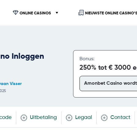
ONLINE CASINOS
NIEUWSTE ONLINE CASINO’
no Inloggen
Bonus:
250% tot € 3000 e
Amonbet Casino wordt
aan Visser
2025
code
Uitbetaling
Legaal
Contact