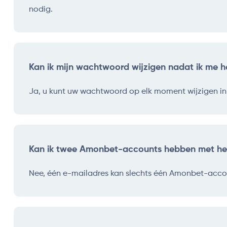
nodig.
Kan ik mijn wachtwoord wijzigen nadat ik me
Ja, u kunt uw wachtwoord op elk moment wijzigen in 
Kan ik twee Amonbet-accounts hebben met het
Nee, één e-mailadres kan slechts één Amonbet-accou