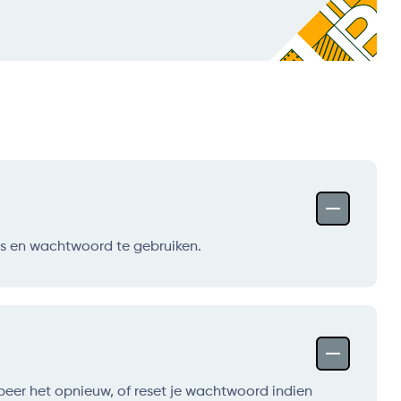
s en wachtwoord te gebruiken.
beer het opnieuw, of reset je wachtwoord indien