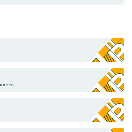
aarden.