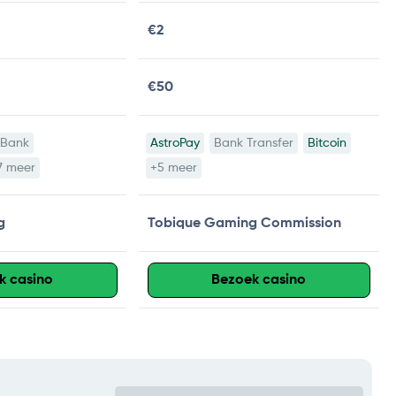
€2
€50
 Bank
AstroPay
Bank Transfer
Bitcoin
7 meer
+5 meer
g
Tobique Gaming Commission
k casino
Bezoek casino