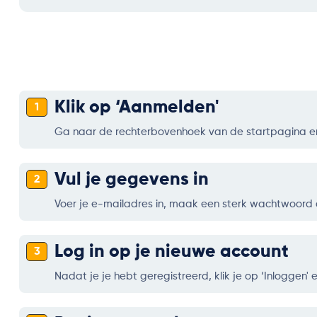
Klik op ‘Aanmelden'
1
Ga naar de rechterbovenhoek van de startpagina en
Vul je gegevens in
2
Voer je e-mailadres in, maak een sterk wachtwoord
Log in op je nieuwe account
3
Nadat je je hebt geregistreerd, klik je op ‘Inloggen'