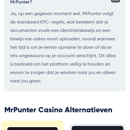
MrPunter?
Ja, op een gegeven moment wel. MrPunter volgt
de standaard KYC-regels, wat betekent dat je
documenten zoals een identiteitsbewijs en een
bewijs van adres moet uploaden, vooral wanneer
het tijd is om je eerste opname te doen of als er
iets ongewoons op je account verschijnt. Dit alles
is bedoeld om het platform veilig te houden en
ervoor te zorgen dat je winsten naar jou en alleen
naar jou gaan.
MrPunter Casino Alternatieven