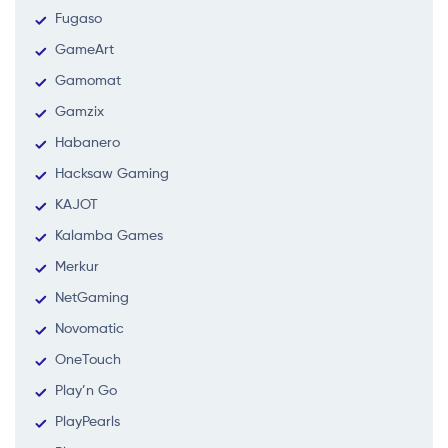
Fugaso
GameArt
Gamomat
Gamzix
Habanero
Hacksaw Gaming
KAJOT
Kalamba Games
Merkur
NetGaming
Novomatic
OneTouch
Play’n Go
PlayPearls