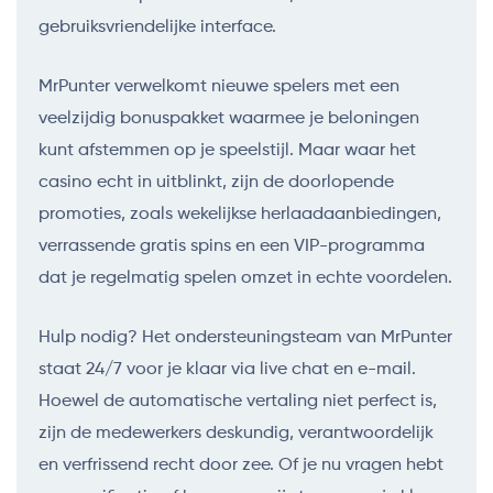
gebruiksvriendelijke interface.
MrPunter verwelkomt nieuwe spelers met een
veelzijdig bonuspakket waarmee je beloningen
kunt afstemmen op je speelstijl. Maar waar het
casino echt in uitblinkt, zijn de doorlopende
promoties, zoals wekelijkse herlaadaanbiedingen,
verrassende gratis spins en een VIP-programma
dat je regelmatig spelen omzet in echte voordelen.
Hulp nodig? Het ondersteuningsteam van MrPunter
staat 24/7 voor je klaar via live chat en e-mail.
Hoewel de automatische vertaling niet perfect is,
zijn de medewerkers deskundig, verantwoordelijk
en verfrissend recht door zee. Of je nu vragen hebt