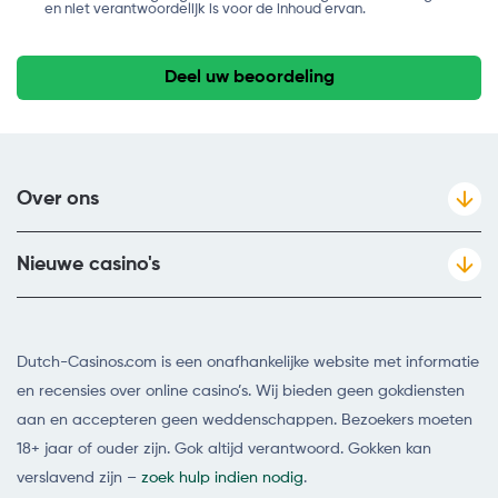
en niet verantwoordelijk is voor de inhoud ervan.
Over ons
Nieuwe casino's
Dutch-Casinos.com is een onafhankelijke website met informatie
en recensies over online casino’s. Wij bieden geen gokdiensten
aan en accepteren geen weddenschappen. Bezoekers moeten
18+ jaar of ouder zijn. Gok altijd verantwoord. Gokken kan
verslavend zijn –
zoek hulp indien nodig
.