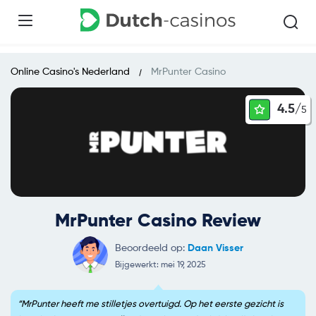
Online Casino's Nederland
MrPunter Casino
4.5/
5
MrPunter Casino Review
Beoordeeld op:
Daan Visser
Bijgewerkt: mei 19, 2025
MrPunter heeft me stilletjes overtuigd. Op het eerste gezicht is