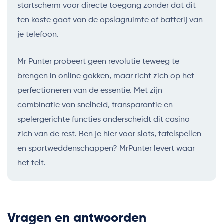
startscherm voor directe toegang zonder dat dit
ten koste gaat van de opslagruimte of batterij van
je telefoon.
Mr Punter probeert geen revolutie teweeg te
brengen in online gokken, maar richt zich op het
perfectioneren van de essentie. Met zijn
combinatie van snelheid, transparantie en
spelergerichte functies onderscheidt dit casino
zich van de rest. Ben je hier voor slots, tafelspellen
en sportweddenschappen? MrPunter levert waar
het telt.
Vragen en antwoorden