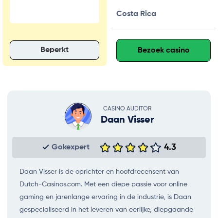
Costa Rica
Beperkt
Bezoek casino
CASINO AUDITOR
Daan Visser
4.3
Gokexpert
Daan Visser is de oprichter en hoofdrecensent van
Dutch-Casinos.com. Met een diepe passie voor online
gaming en jarenlange ervaring in de industrie, is Daan
gespecialiseerd in het leveren van eerlijke, diepgaande