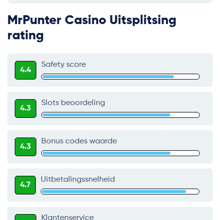
MrPunter Casino Uitsplitsing
rating
Safety score
4.4
Slots beoordeling
4.3
Bonus codes waarde
4.3
Uitbetalingssnelheid
4.7
Klantenservice