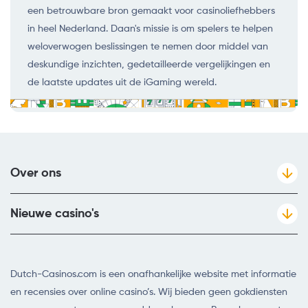
een betrouwbare bron gemaakt voor casinoliefhebbers
in heel Nederland. Daan's missie is om spelers te helpen
weloverwogen beslissingen te nemen door middel van
deskundige inzichten, gedetailleerde vergelijkingen en
de laatste updates uit de iGaming wereld.
Over ons
Nieuwe casino's
Dutch-Casinos.com is een onafhankelijke website met informatie
en recensies over online casino’s. Wij bieden geen gokdiensten