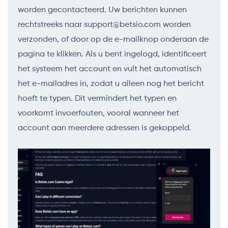
worden gecontacteerd. Uw berichten kunnen
rechtstreeks naar
support@betsio.com
worden
verzonden, of door op de e-mailknop onderaan de
pagina te klikken. Als u bent ingelogd, identificeert
het systeem het account en vult het automatisch
het e-mailadres in, zodat u alleen nog het bericht
hoeft te typen. Dit vermindert het typen en
voorkomt invoerfouten, vooral wanneer het
account aan meerdere adressen is gekoppeld.