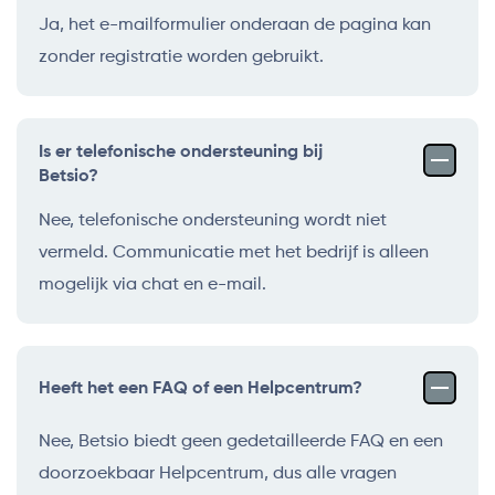
Ja, het e-mailformulier onderaan de pagina kan
zonder registratie worden gebruikt.
Is er telefonische ondersteuning bij
Betsio?
Nee, telefonische ondersteuning wordt niet
vermeld. Communicatie met het bedrijf is alleen
mogelijk via chat en e-mail.
Heeft het een FAQ of een Helpcentrum?
Nee, Betsio biedt geen gedetailleerde FAQ en een
doorzoekbaar Helpcentrum, dus alle vragen