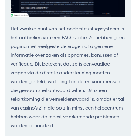
Het zwakke punt van het ondersteuningssysteem is
het ontbreken van een FAQ-sectie. Ze hebben geen
pagina met veelgestelde vragen of algemene
informatie over zaken als opnames, bonussen of
verificatie. Dit betekent dat zelfs eenvoudige
vragen via de directe ondersteuning moeten
worden gesteld, wat lang kan duren voor mensen
die gewoon snel antwoord willen. Dit is een
tekortkoming die vermeldenswaard is, omdat er tal
van casino's zijn die op zijn minst een helpcentrum
hebben waar de meest voorkomende problemen
worden behandeld.