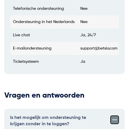
Telefonische ondersteuning
Nee
Ondersteuning in het Nederlands
Nee
Live chat
Ja, 24/7
E-mailondersteuning
support@betsio.com
Ticketsysteem
Ja
Vragen en antwoorden
Is het mogelijk om ondersteuning te
krijgen zonder in te loggen?