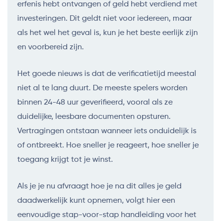
erfenis hebt ontvangen of geld hebt verdiend met
investeringen. Dit geldt niet voor iedereen, maar
als het wel het geval is, kun je het beste eerlijk zijn
en voorbereid zijn.
Het goede nieuws is dat de verificatietijd meestal
niet al te lang duurt. De meeste spelers worden
binnen 24-48 uur geverifieerd, vooral als ze
duidelijke, leesbare documenten opsturen.
Vertragingen ontstaan wanneer iets onduidelijk is
of ontbreekt. Hoe sneller je reageert, hoe sneller je
toegang krijgt tot je winst.
Als je je nu afvraagt hoe je na dit alles je geld
daadwerkelijk kunt opnemen, volgt hier een
eenvoudige stap-voor-stap handleiding voor het