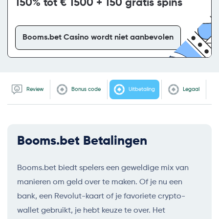
150% tot € 1500 + 150 gratis spins
Booms.bet Casino wordt niet aanbevolen
Review
Bonus code
Uitbetaling
Legaal
Booms.bet Betalingen
Booms.bet biedt spelers een geweldige mix van
manieren om geld over te maken. Of je nu een
bank, een Revolut-kaart of je favoriete crypto-
wallet gebruikt, je hebt keuze te over. Het