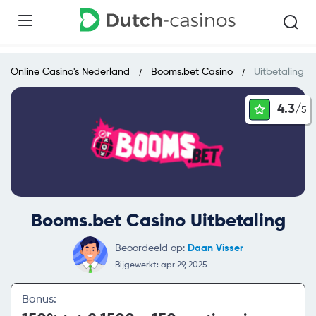
Online Casino's Nederland
Booms.bet Casino
Uitbetaling
4.3/
5
Booms.bet Casino Uitbetaling
Beoordeeld op:
Daan Visser
Bijgewerkt: apr 29, 2025
Bonus: