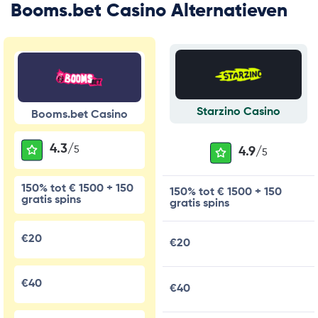
Booms.bet Casino Alternatieven
Starzino Casino
Booms.bet Casino
4.3/
5
4.9/
5
150% tot € 1500 + 150
150% tot € 1500 + 150
gratis spins
gratis spins
€20
€20
€40
€40