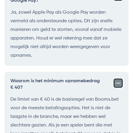
Google Pay?
Ja, zowel Apple Pay als Google Pay worden
vermeld als ondersteunde opties. Dit zijn snelle
manieren om geld te storten, vooral vanaf mobiele
apparaten. Houd er wel rekening mee dat ze
mogelijk niet altijd worden weergegeven voor
opnames.
Waarom is het minimum opnamebedrag
€ 40?
De limiet van € 40 is de basisregel van Booms.bet
voor de meeste betalingsopties. Het is niet de
laagste in de branche, maar we hebben wel
slechtere gezien. Als je een speler bent die met