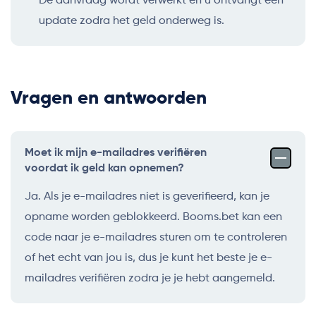
De aanvraag wordt verwerkt en u ontvangt een
update zodra het geld onderweg is.
Vragen en antwoorden
Moet ik mijn e-mailadres verifiëren
voordat ik geld kan opnemen?
Ja. Als je e-mailadres niet is geverifieerd, kan je
opname worden geblokkeerd. Booms.bet kan een
code naar je e-mailadres sturen om te controleren
of het echt van jou is, dus je kunt het beste je e-
mailadres verifiëren zodra je je hebt aangemeld.