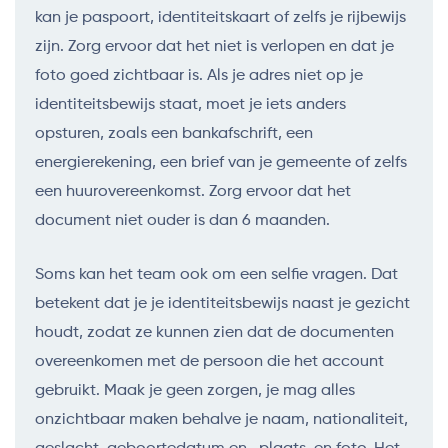
kan je paspoort, identiteitskaart of zelfs je rijbewijs
zijn. Zorg ervoor dat het niet is verlopen en dat je
foto goed zichtbaar is. Als je adres niet op je
identiteitsbewijs staat, moet je iets anders
opsturen, zoals een bankafschrift, een
energierekening, een brief van je gemeente of zelfs
een huurovereenkomst. Zorg ervoor dat het
document niet ouder is dan 6 maanden.
Soms kan het team ook om een selfie vragen. Dat
betekent dat je je identiteitsbewijs naast je gezicht
houdt, zodat ze kunnen zien dat de documenten
overeenkomen met de persoon die het account
gebruikt. Maak je geen zorgen, je mag alles
onzichtbaar maken behalve je naam, nationaliteit,