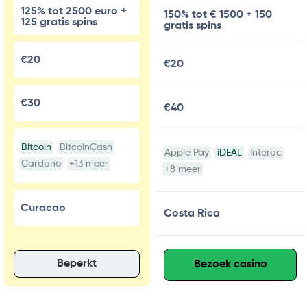
125% tot 2500 euro +
150% tot € 1500 + 150
125 gratis spins
gratis spins
€20
€20
€30
€40
Bitcoin
BitcoinCash
Apple Pay
iDEAL
Interac
Cardano
+13 meer
+8 meer
Curacao
Costa Rica
Beperkt
Bezoek casino