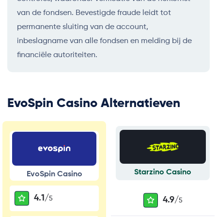
van de fondsen. Bevestigde fraude leidt tot
permanente sluiting van de account,
inbeslagname van alle fondsen en melding bij de
financiële autoriteiten.
EvoSpin Casino Alternatieven
Starzino Casino
EvoSpin Casino
4.1/
5
4.9/
5