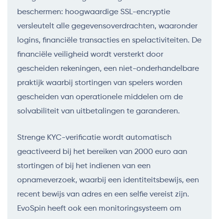
beschermen: hoogwaardige SSL-encryptie
versleutelt alle gegevensoverdrachten, waaronder
logins, financiële transacties en spelactiviteiten. De
financiële veiligheid wordt versterkt door
gescheiden rekeningen, een niet-onderhandelbare
praktijk waarbij stortingen van spelers worden
gescheiden van operationele middelen om de
solvabiliteit van uitbetalingen te garanderen.
Strenge KYC-verificatie wordt automatisch
geactiveerd bij het bereiken van 2000 euro aan
stortingen of bij het indienen van een
opnameverzoek, waarbij een identiteitsbewijs, een
recent bewijs van adres en een selfie vereist zijn.
EvoSpin heeft ook een monitoringsysteem om