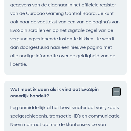
gegevens van de eigenaar in het officiële register
van de Curacao Gaming Control Board. Je kunt
ook naar de voettekst van een van de pagina's van
EvoSpin scrollen en op het digitale zegel van de
vergunningverlenende instantie klikken. Je wordt
dan doorgestuurd naar een nieuwe pagina met
alle nodige informatie over de geldigheid van de
licentie.
Wat moet ik doen als ik vind dat EvoSpin
oneerlijk handelt?
Leg onmiddellijk al het bewijsmateriaal vast, zoals
spelgeschiedenis, transactie-ID's en communicatie.
Neem contact op met de klantenservice van