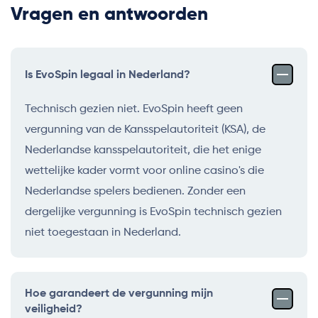
Vragen en antwoorden
Is EvoSpin legaal in Nederland?
Technisch gezien niet. EvoSpin heeft geen
vergunning van de Kansspelautoriteit (KSA), de
Nederlandse kansspelautoriteit, die het enige
wettelijke kader vormt voor online casino's die
Nederlandse spelers bedienen. Zonder een
dergelijke vergunning is EvoSpin technisch gezien
niet toegestaan in Nederland.
Hoe garandeert de vergunning mijn
veiligheid?