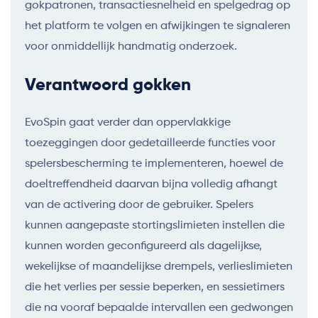
gokpatronen, transactiesnelheid en spelgedrag op
het platform te volgen en afwijkingen te signaleren
voor onmiddellijk handmatig onderzoek.
Verantwoord gokken
EvoSpin gaat verder dan oppervlakkige
toezeggingen door gedetailleerde functies voor
spelersbescherming te implementeren, hoewel de
doeltreffendheid daarvan bijna volledig afhangt
van de activering door de gebruiker. Spelers
kunnen aangepaste stortingslimieten instellen die
kunnen worden geconfigureerd als dagelijkse,
wekelijkse of maandelijkse drempels, verlieslimieten
die het verlies per sessie beperken, en sessietimers
die na vooraf bepaalde intervallen een gedwongen