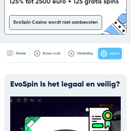
125% tot 2500 euro + 125 gratis spins
EvoSpin Casino wordt niet aanbevolen
Review
Bonus code
Uitbetaling
Legaal
EvoSpin Is het legaal en veilig?