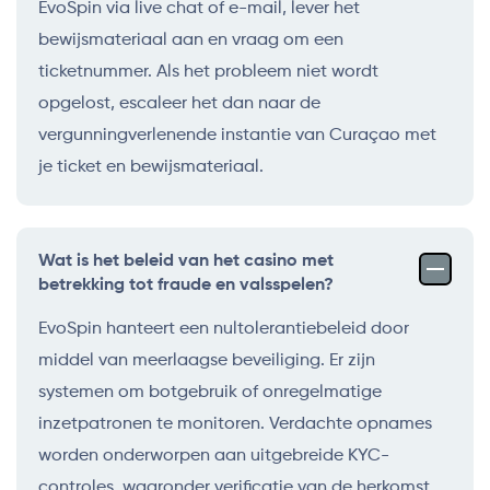
EvoSpin via live chat of e-mail, lever het
bewijsmateriaal aan en vraag om een
ticketnummer. Als het probleem niet wordt
opgelost, escaleer het dan naar de
vergunningverlenende instantie van Curaçao met
je ticket en bewijsmateriaal.
Wat is het beleid van het casino met
betrekking tot fraude en valsspelen?
EvoSpin hanteert een nultolerantiebeleid door
middel van meerlaagse beveiliging. Er zijn
systemen om botgebruik of onregelmatige
inzetpatronen te monitoren. Verdachte opnames
worden onderworpen aan uitgebreide KYC-
controles, waaronder verificatie van de herkomst