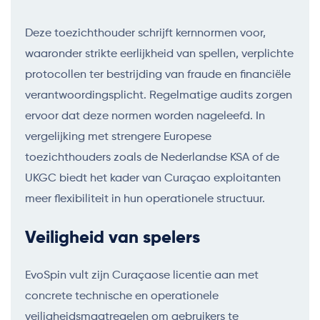
Deze toezichthouder schrijft kernnormen voor,
waaronder strikte eerlijkheid van spellen, verplichte
protocollen ter bestrijding van fraude en financiële
verantwoordingsplicht. Regelmatige audits zorgen
ervoor dat deze normen worden nageleefd. In
vergelijking met strengere Europese
toezichthouders zoals de Nederlandse KSA of de
UKGC biedt het kader van Curaçao exploitanten
meer flexibiliteit in hun operationele structuur.
Veiligheid van spelers
EvoSpin vult zijn Curaçaose licentie aan met
concrete technische en operationele
veiligheidsmaatregelen om gebruikers te