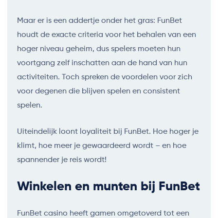
Maar er is een addertje onder het gras: FunBet
houdt de exacte criteria voor het behalen van een
hoger niveau geheim, dus spelers moeten hun
voortgang zelf inschatten aan de hand van hun
activiteiten. Toch spreken de voordelen voor zich
voor degenen die blijven spelen en consistent
spelen.
Uiteindelijk loont loyaliteit bij FunBet. Hoe hoger je
klimt, hoe meer je gewaardeerd wordt – en hoe
spannender je reis wordt!
Winkelen en munten bij FunBet
FunBet casino heeft gamen omgetoverd tot een