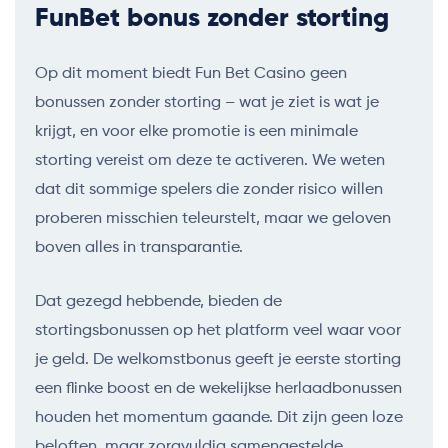
FunBet bonus zonder storting
Op dit moment biedt Fun Bet Casino geen
bonussen zonder storting – wat je ziet is wat je
krijgt, en voor elke promotie is een minimale
storting vereist om deze te activeren. We weten
dat dit sommige spelers die zonder risico willen
proberen misschien teleurstelt, maar we geloven
boven alles in transparantie.
Dat gezegd hebbende, bieden de
stortingsbonussen op het platform veel waar voor
je geld. De welkomstbonus geeft je eerste storting
een flinke boost en de wekelijkse herlaadbonussen
houden het momentum gaande. Dit zijn geen loze
beloften, maar zorgvuldig samengestelde