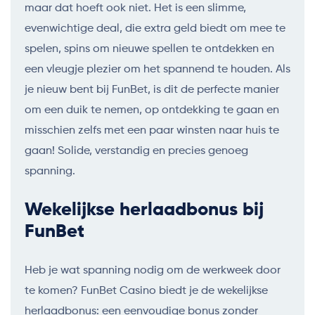
maar dat hoeft ook niet. Het is een slimme,
evenwichtige deal, die extra geld biedt om mee te
spelen, spins om nieuwe spellen te ontdekken en
een vleugje plezier om het spannend te houden. Als
je nieuw bent bij FunBet, is dit de perfecte manier
om een duik te nemen, op ontdekking te gaan en
misschien zelfs met een paar winsten naar huis te
gaan! Solide, verstandig en precies genoeg
spanning.
Wekelijkse herlaadbonus bij
FunBet
Heb je wat spanning nodig om de werkweek door
te komen? FunBet Casino biedt je de wekelijkse
herlaadbonus: een eenvoudige bonus zonder