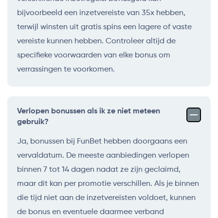
bijvoorbeeld een inzetvereiste van 35x hebben,
terwijl winsten uit gratis spins een lagere of vaste
vereiste kunnen hebben. Controleer altijd de
specifieke voorwaarden van elke bonus om
verrassingen te voorkomen.
Verlopen bonussen als ik ze niet meteen
gebruik?
Ja, bonussen bij FunBet hebben doorgaans een
vervaldatum. De meeste aanbiedingen verlopen
binnen 7 tot 14 dagen nadat ze zijn geclaimd,
maar dit kan per promotie verschillen. Als je binnen
die tijd niet aan de inzetvereisten voldoet, kunnen
de bonus en eventuele daarmee verband