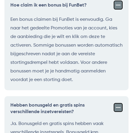
Hoe claim ik een bonus bij FunBet?
Een bonus claimen bij FunBet is eenvoudig. Ga
naar het gedeelte Promoties van je account, kies
de aanbieding die je wilt en klik om deze te
activeren. Sommige bonussen worden automatisch
bijgeschreven nadat je aan de vereiste
stortingsdrempel hebt voldaan. Voor andere
bonussen moet je je handmatig aanmelden
voordat je een storting doet.
Hebben bonusgeld en gratis spins
verschillende inzetvereisten?
Ja. Bonusgeld en gratis spins hebben vaak
verschillende inzetregels. Bonusgeld kan