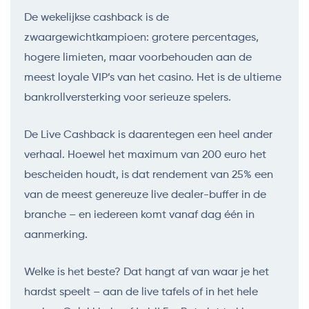
De wekelijkse cashback is de
zwaargewichtkampioen: grotere percentages,
hogere limieten, maar voorbehouden aan de
meest loyale VIP’s van het casino. Het is de ultieme
bankrollversterking voor serieuze spelers.
De Live Cashback is daarentegen een heel ander
verhaal. Hoewel het maximum van 200 euro het
bescheiden houdt, is dat rendement van 25% een
van de meest genereuze live dealer-buffer in de
branche – en iedereen komt vanaf dag één in
aanmerking.
Welke is het beste? Dat hangt af van waar je het
hardst speelt – aan de live tafels of in het hele