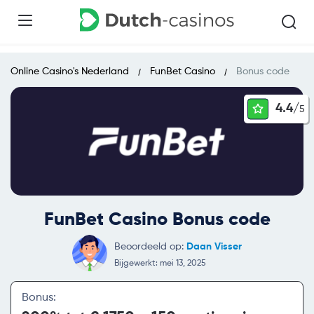
Online Casino's Nederland
FunBet Casino
Bonus code
4.4/
5
FunBet Casino Bonus code
Beoordeeld op:
Daan Visser
Bijgewerkt: mei 13, 2025
Bonus: