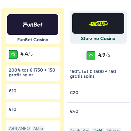
Starzino Casino
FunBet Casino
4.4/
5
4.9/
5
200% tot € 1750 + 150
150% tot € 1500 + 150
gratis spins
gratis spins
€10
€20
€10
€40
ABN AMRO
Aktia
Apple Pay
iDEAL
Interac