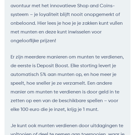
avontuur met het innovatieve Shop and Coins-
systeem – je loyaliteit blijft nooit onopgemerkt of
onbeloond. Hier lees je hoe je je zakken kunt vullen
met munten en deze kunt inwisselen voor
ongelooflijke prijzen!
Er zijn meerdere manieren om munten te verdienen,
de eerste is Deposit Boost. Elke storting levert je
automatisch 5% aan munten op, en hoe meer je
speelt, hoe sneller je ze verzamelt. Een andere
manier om munten te verdienen is door geld in te
zetten op een van de beschikbare spellen – voor
elke 100 euro die je inzet, krijg je 1 munt.
Je kunt ook munten verdienen door uitdagingen te
voltooien of deel te nemen aan toernooien, waar je