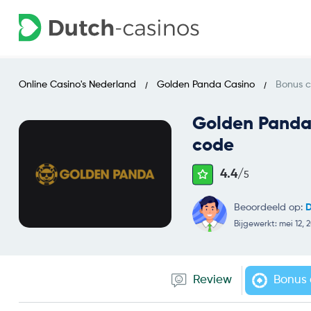
Online Casino's Nederland
Golden Panda Casino
Bonus 
Golden Panda
code
4.4/
5
Beoordeeld op:
D
Bijgewerkt: mei 12, 
Review
Bonus 