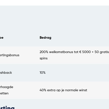
pe
Bedrag
200% welkomstbonus tot € 5000 + 50 gratis
ortingsbonus
spins
shback
10%
rhoogde
40% extra op je normale winst
zetten
rting