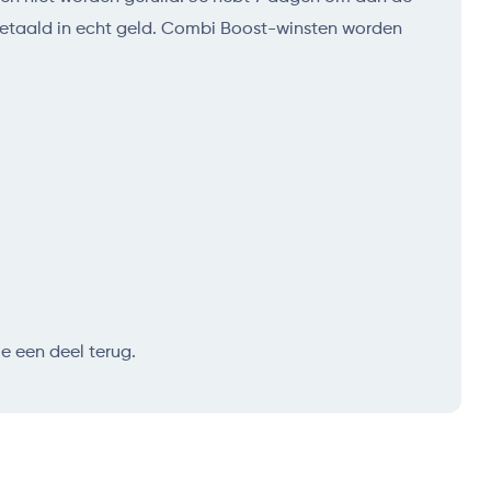
tbetaald in echt geld. Combi Boost-winsten worden
e een deel terug.