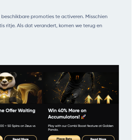
beschikbare promoties te activeren. Misschien
s ritje. Als dat verandert, komen we terug en