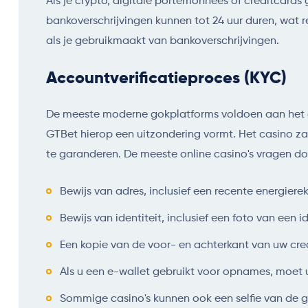
Als je crypto, digitale portemonnees of creditcard
bankoverschrijvingen kunnen tot 24 uur duren, wat re
als je gebruikmaakt van bankoverschrijvingen.
Accountverificatieproces (KYC)
De meeste moderne gokplatforms voldoen aan het 
GTBet hierop een uitzondering vormt. Het casino zal
te garanderen. De meeste online casino's vragen d
Bewijs van adres, inclusief een recente energiere
Bewijs van identiteit, inclusief een foto van een id
Een kopie van de voor- en achterkant van uw cred
Als u een e-wallet gebruikt voor opnames, moet 
Sommige casino's kunnen ook een selfie van de ge