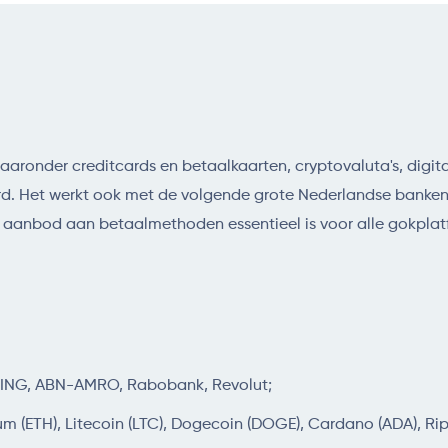
aronder creditcards en betaalkaarten, cryptovaluta's, digit
rd. Het werkt ook met de volgende grote Nederlandse banke
aanbod aan betaalmethoden essentieel is voor alle gokplatfor
); ING, ABN-AMRO, Rabobank, Revolut;
eum (ETH), Litecoin (LTC), Dogecoin (DOGE), Cardano (ADA), Rip