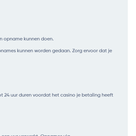
een opname kunnen doen.
 opnames kunnen worden gedaan. Zorg ervoor dat je
t 24 uur duren voordat het casino je betaling heeft