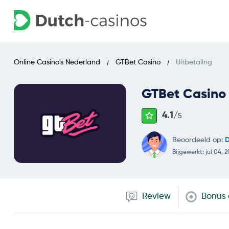
Online Casino's Nederland
GTBet Casino
Uitbetaling
GTBet Casino 
4.1/
5
Beoordeeld op:
D
Bijgewerkt: jul 04, 
Review
Bonus 