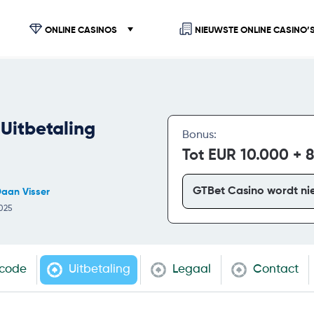
ONLINE CASINOS
NIEUWSTE ONLINE CASINO’
Uitbetaling
Bonus:
Tot EUR 10.000 + 8
GTBet Casino wordt ni
aan Visser
2025
code
Uitbetaling
Legaal
Contact