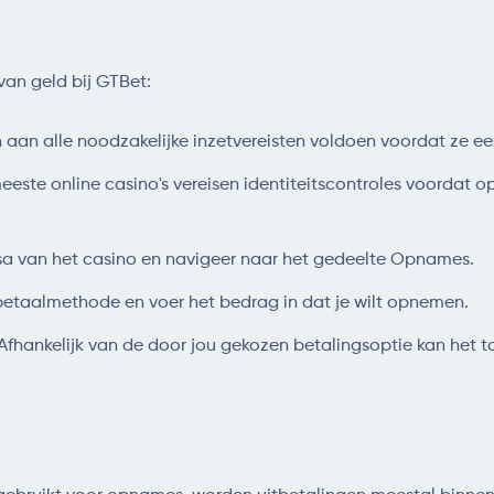
van geld bij GTBet:
aan alle noodzakelijke inzetvereisten voldoen voordat ze 
este online casino's vereisen identiteitscontroles voordat
a van het casino en navigeer naar het gedeelte Opnames.
betaalmethode en voer het bedrag in dat je wilt opnemen.
Afhankelijk van de door jou gekozen betalingsoptie kan het to