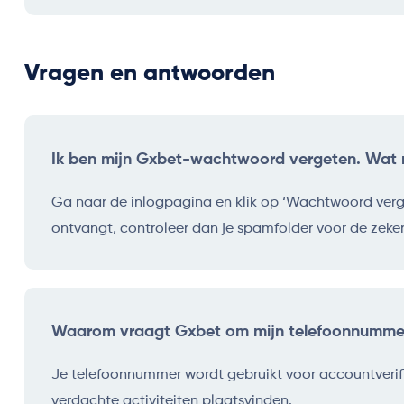
Vragen en antwoorden
Ik ben mijn Gxbet-wachtwoord vergeten. Wat 
Ga naar de inlogpagina en klik op ‘Wachtwoord verget
ontvangt, controleer dan je spamfolder voor de zeker
Waarom vraagt Gxbet om mijn telefoonnumme
Je telefoonnummer wordt gebruikt voor accountverific
verdachte activiteiten plaatsvinden.