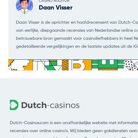
CASINO AUDITOR
Daan Visser
Daan Visser is de oprichter en hoofdrecensent van Dutch-Casi
van eerlijke, diepgaande recensies van Nederlandse online ca
betrouwbare bron gemaakt voor casinoliefhebbers in heel Ne
gedetailleerde vergelijkingen en de laatste updates uit de i
Dutch-Casinos.com is een onafhankelijke website met informatie
recensies over online casino’s. Wij bieden geen gokdiensten aan