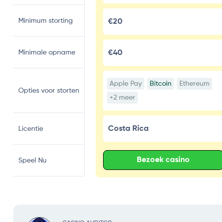
Minimum storting
€20
Minimale opname
€40
Apple Pay
Bitcoin
Ethereum
Opties voor storten
+2 meer
Costa Rica
Licentie
Bezoek casino
Speel Nu