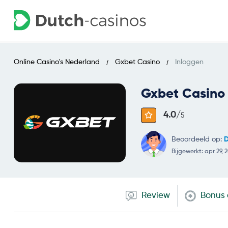
Online Casino's Nederland
Gxbet Casino
Inloggen
Gxbet Casino
4.0/
5
Beoordeeld op:
D
Bijgewerkt: apr 29, 
Review
Bonus 