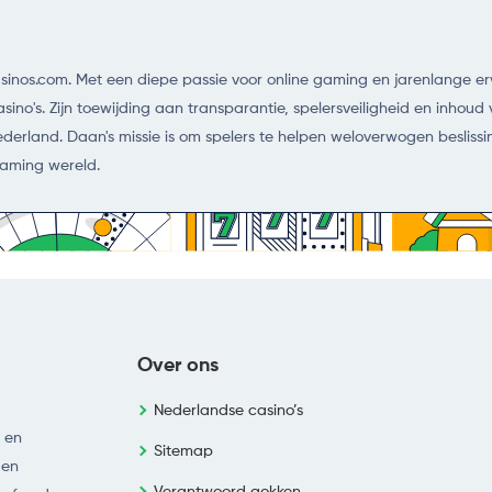
nos.com. Met een diepe passie voor online gaming en jarenlange ervar
sino's. Zijn toewijding aan transparantie, spelersveiligheid en inhou
derland. Daan's missie is om spelers te helpen weloverwogen besliss
Gaming wereld.
Over ons
Nederlandse casino’s
 en
Sitemap
 en