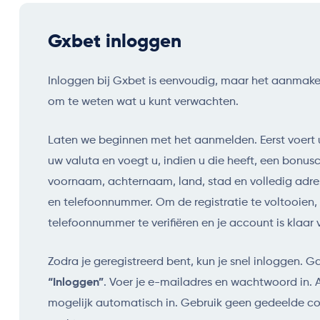
Gxbet inloggen
Inloggen bij Gxbet is eenvoudig, maar het aanmake
om te weten wat u kunt verwachten.
Laten we beginnen met het aanmelden. Eerst voert u
uw valuta en voegt u, indien u die heeft, een bonus
voornaam, achternaam, land, stad en volledig adr
en telefoonnummer. Om de registratie te voltooien,
telefoonnummer te verifiëren en je account is klaar 
Zodra je geregistreerd bent, kun je snel inloggen.
“Inloggen”
. Voer je e-mailadres en wachtwoord in. A
mogelijk automatisch in. Gebruik geen gedeelde co