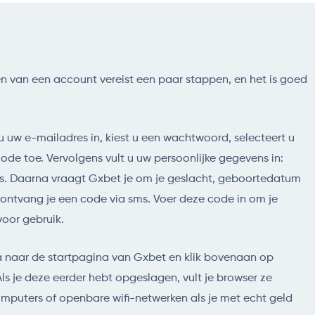
n van een account vereist een paar stappen, en het is goed
 uw e-mailadres in, kiest u een wachtwoord, selecteert u
code toe. Vervolgens vult u uw persoonlijke gegevens in:
es. Daarna vraagt Gxbet je om je geslacht, geboortedatum
 ontvang je een code via sms. Voer deze code in om je
voor gebruik.
 Ga naar de startpagina van Gxbet en klik bovenaan op
ls je deze eerder hebt opgeslagen, vult je browser ze
mputers of openbare wifi-netwerken als je met echt geld