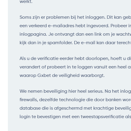
werkt.
Soms zijn er problemen bij het inloggen. Dit kan ge
een verkeerd e-mailadres hebt ingevoerd. Probeer 
inlogpagina. Je ontvangt dan een link om je wachtwo
kijk dan in je spamfolder. De e-mail kan daar terech
Als u de verificatie eerder hebt doorlopen, hoeft u d
verandert of probeert in te loggen vanuit een heel 
waarop Gxbet de veiligheid waarborgt.
We nemen beveiliging hier heel serieus. Na het in
firewalls, dezelfde technologie die door banken wor
database die is afgeschermd met krachtige beveilig
login te bevestigen met een tweestapsverificatie a