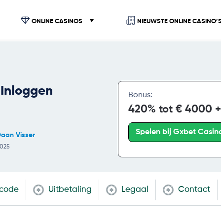
ONLINE CASINOS
NIEUWSTE ONLINE CASINO’
 Inloggen
Bonus:
420% tot € 4000 +
Spelen bij Gxbet Casin
aan Visser
2025
code
Uitbetaling
Legaal
Contact