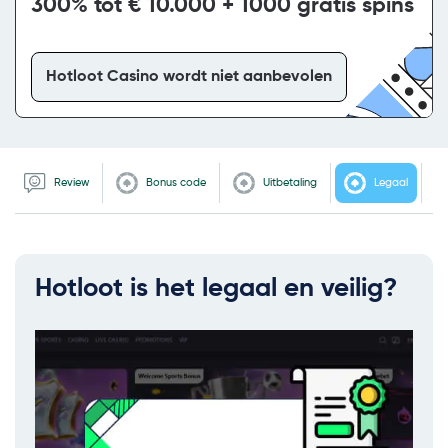
300% tot € 10.000 + 1000 gratis spins
Hotloot Casino wordt niet aanbevolen
Review
Bonus code
Uitbetaling
Legaal
Hotloot is het legaal en veilig?