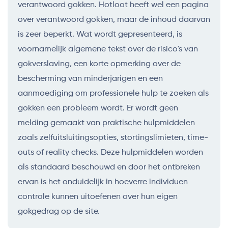
verantwoord gokken. Hotloot heeft wel een pagina
over verantwoord gokken, maar de inhoud daarvan
is zeer beperkt. Wat wordt gepresenteerd, is
voornamelijk algemene tekst over de risico's van
gokverslaving, een korte opmerking over de
bescherming van minderjarigen en een
aanmoediging om professionele hulp te zoeken als
gokken een probleem wordt. Er wordt geen
melding gemaakt van praktische hulpmiddelen
zoals zelfuitsluitingsopties, stortingslimieten, time-
outs of reality checks. Deze hulpmiddelen worden
als standaard beschouwd en door het ontbreken
ervan is het onduidelijk in hoeverre individuen
controle kunnen uitoefenen over hun eigen
gokgedrag op de site.