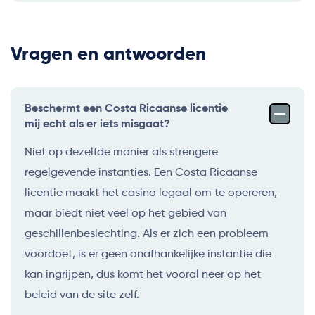
Vragen en antwoorden
Beschermt een Costa Ricaanse licentie
mij echt als er iets misgaat?
Niet op dezelfde manier als strengere
regelgevende instanties. Een Costa Ricaanse
licentie maakt het casino legaal om te opereren,
maar biedt niet veel op het gebied van
geschillenbeslechting. Als er zich een probleem
voordoet, is er geen onafhankelijke instantie die
kan ingrijpen, dus komt het vooral neer op het
beleid van de site zelf.