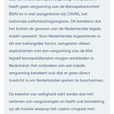
heeft geen vergunning van de Kansspelautoriteit
(KSA) en is niet aangesloten bij CRUKS, het
nationale zelfuitsluitingsregister. Dit betekent dat
het buiten de grenzen van de Nederlandse legale
markt opereert. Voor Nederlandse ingezetenen is
dit een belangrijke factor, aangezien alleen
exploitanten met een vergunning van de KSA
legaal kansspeldiensten mogen aanbieden in
Nederland. Het ontbreken van een lokale
vergunning betekent ook dat er geen direct
toezicht is om Nederlandse spelers te beschermen.
De kwestie van veiligheid reikt verder dan het
verlenen van vergunningen en heeft ook betrekking
op de manier waarop het casino omgaat met