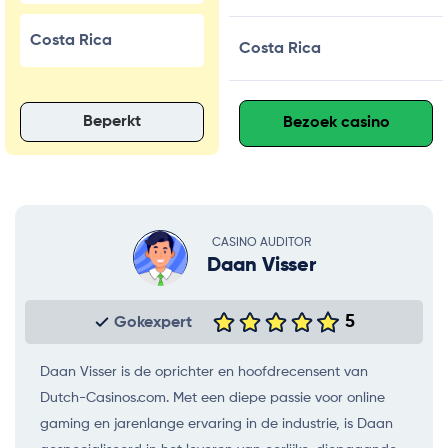
Costa Rica
Costa Rica
Beperkt
Bezoek casino
CASINO AUDITOR
Daan Visser
5
Gokexpert
Daan Visser is de oprichter en hoofdrecensent van
Dutch-Casinos.com. Met een diepe passie voor online
gaming en jarenlange ervaring in de industrie, is Daan