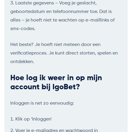
Laatste gegevens – Voeg je geslacht,
geboortedatum en telefoonnummer toe. Dat is
alles – je hoeft niet te wachten op e-maillinks of
sms-codes.
Het beste? Je hoeft niet meteen door een
verificatieproces. Je kunt direct storten, spelen en
ontdekken.
Hoe log ik weer in op mijn
account bij IgoBet?
Inloggen is net zo eenvoudig:
Klik op ‘Inloggen'
Voer je e-mailadres en wachtwoord in