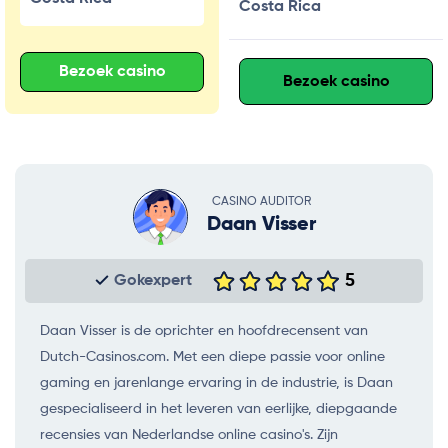
Costa Rica
Bezoek casino
Bezoek casino
CASINO AUDITOR
Daan Visser
5
Gokexpert
Daan Visser is de oprichter en hoofdrecensent van
Dutch-Casinos.com. Met een diepe passie voor online
gaming en jarenlange ervaring in de industrie, is Daan
gespecialiseerd in het leveren van eerlijke, diepgaande
recensies van Nederlandse online casino's. Zijn