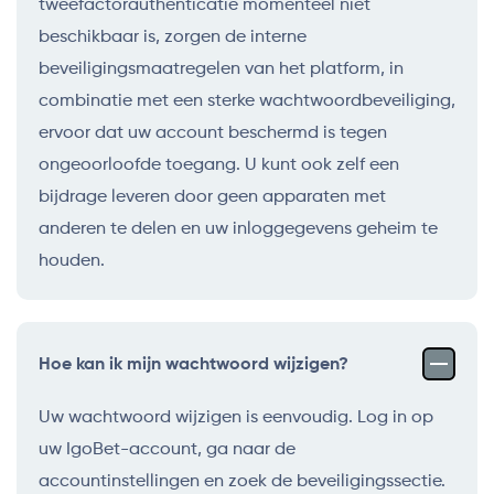
tweefactorauthenticatie momenteel niet
beschikbaar is, zorgen de interne
beveiligingsmaatregelen van het platform, in
combinatie met een sterke wachtwoordbeveiliging,
ervoor dat uw account beschermd is tegen
ongeoorloofde toegang. U kunt ook zelf een
bijdrage leveren door geen apparaten met
anderen te delen en uw inloggegevens geheim te
houden.
Hoe kan ik mijn wachtwoord wijzigen?
Uw wachtwoord wijzigen is eenvoudig. Log in op
uw IgoBet-account, ga naar de
accountinstellingen en zoek de beveiligingssectie.