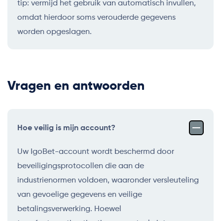
tip: vermijd het gebruik van automatisch invullen,
omdat hierdoor soms verouderde gegevens
worden opgeslagen.
Vragen en antwoorden
Hoe veilig is mijn account?
Uw IgoBet-account wordt beschermd door
beveiligingsprotocollen die aan de
industrienormen voldoen, waaronder versleuteling
van gevoelige gegevens en veilige
betalingsverwerking. Hoewel