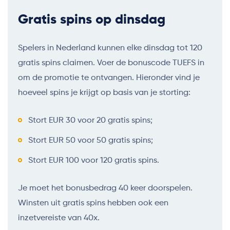
Gratis spins op dinsdag
Spelers in Nederland kunnen elke dinsdag tot 120
gratis spins claimen. Voer de bonuscode TUEFS in
om de promotie te ontvangen. Hieronder vind je
hoeveel spins je krijgt op basis van je storting:
Stort EUR 30 voor 20 gratis spins;
Stort EUR 50 voor 50 gratis spins;
Stort EUR 100 voor 120 gratis spins.
Je moet het bonusbedrag 40 keer doorspelen.
Winsten uit gratis spins hebben ook een
inzetvereiste van 40x.