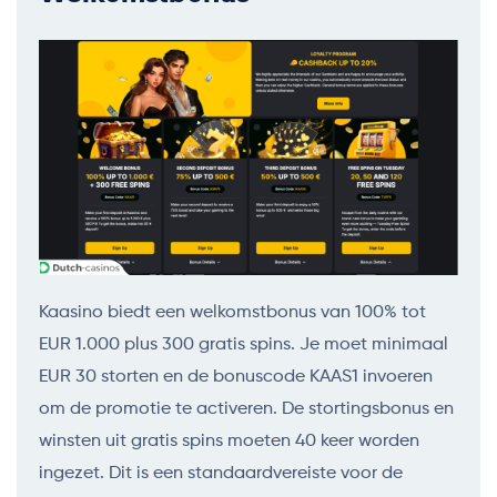
Kaasino biedt een welkomstbonus van 100% tot
EUR 1.000 plus 300 gratis spins. Je moet minimaal
EUR 30 storten en de bonuscode KAAS1 invoeren
om de promotie te activeren. De stortingsbonus en
winsten uit gratis spins moeten 40 keer worden
ingezet. Dit is een standaardvereiste voor de