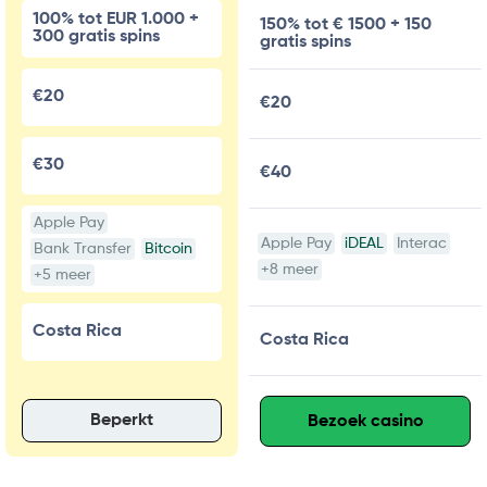
100% tot EUR 1.000 +
150% tot € 1500 + 150
300 gratis spins
gratis spins
€20
€20
€30
€40
Apple Pay
Apple Pay
iDEAL
Interac
Bank Transfer
Bitcoin
+8 meer
+5 meer
Costa Rica
Costa Rica
Beperkt
Bezoek casino