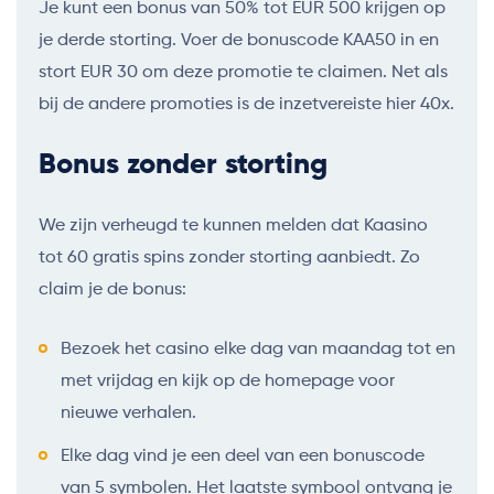
Je kunt een bonus van 50% tot EUR 500 krijgen op
je derde storting. Voer de bonuscode KAA50 in en
stort EUR 30 om deze promotie te claimen. Net als
bij de andere promoties is de inzetvereiste hier 40x.
Bonus zonder storting
We zijn verheugd te kunnen melden dat Kaasino
tot 60 gratis spins zonder storting aanbiedt. Zo
claim je de bonus:
Bezoek het casino elke dag van maandag tot en
met vrijdag en kijk op de homepage voor
nieuwe verhalen.
Elke dag vind je een deel van een bonuscode
van 5 symbolen. Het laatste symbool ontvang je