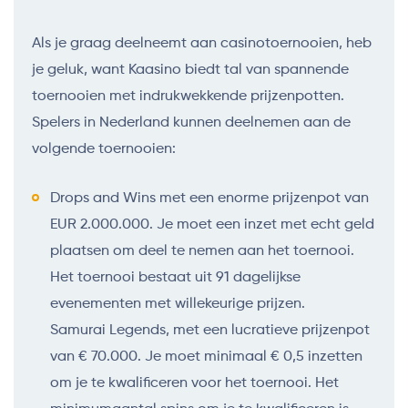
Als je graag deelneemt aan casinotoernooien, heb
je geluk, want Kaasino biedt tal van spannende
toernooien met indrukwekkende prijzenpotten.
Spelers in Nederland kunnen deelnemen aan de
volgende toernooien:
Drops and Wins met een enorme prijzenpot van
EUR 2.000.000. Je moet een inzet met echt geld
plaatsen om deel te nemen aan het toernooi.
Het toernooi bestaat uit 91 dagelijkse
evenementen met willekeurige prijzen.
Samurai Legends, met een lucratieve prijzenpot
van € 70.000. Je moet minimaal € 0,5 inzetten
om je te kwalificeren voor het toernooi. Het