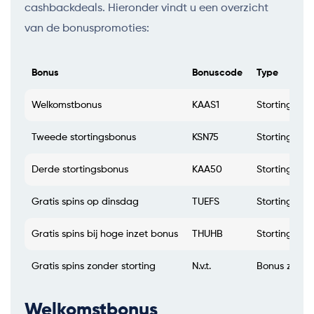
cashbackdeals. Hieronder vindt u een overzicht
van de bonuspromoties:
Bonus
Bonuscode
Type
Welkomstbonus
KAAS1
Stortingsbo
Tweede stortingsbonus
KSN75
Stortingsbo
Derde stortingsbonus
KAA50
Stortingsbo
Gratis spins op dinsdag
TUEFS
Stortingsbo
Gratis spins bij hoge inzet bonus
THUHB
Stortingsbo
Gratis spins zonder storting
N.v.t.
Bonus zonder
Welkomstbonus