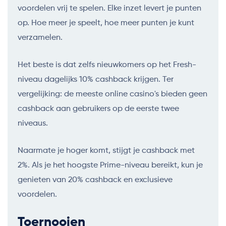
voordelen vrij te spelen. Elke inzet levert je punten
op. Hoe meer je speelt, hoe meer punten je kunt
verzamelen.
Het beste is dat zelfs nieuwkomers op het Fresh-
niveau dagelijks 10% cashback krijgen. Ter
vergelijking: de meeste online casino's bieden geen
cashback aan gebruikers op de eerste twee
niveaus.
Naarmate je hoger komt, stijgt je cashback met
2%. Als je het hoogste Prime-niveau bereikt, kun je
genieten van 20% cashback en exclusieve
voordelen.
Toernooien