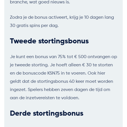
branche, wat goed nieuws is.
Zodra je de bonus activeert, krijg je 10 dagen lang
30 gratis spins per dag.
Tweede stortingsbonus
Je kunt een bonus van 75% tot € 500 ontvangen op
je tweede storting. Je hoeft alleen € 30 te storten
en de bonuscode KSN75 in te voeren. Ook hier
geldt dat de stortingsbonus 40 keer moet worden
ingezet. Spelers hebben zeven dagen de tijd om
aan de inzetvereisten te voldoen.
Derde stortingsbonus