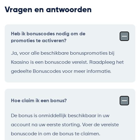
Vragen en antwoorden
Heb ik bonuscodes nodig om de
promoties te activeren?
Ja, voor alle beschikbare bonuspromoties bij
Kaasino is een bonuscode vereist. Raadpleeg het
gedeelte Bonuscodes voor meer informatie.
Hoe claim ik een bonus?
De bonus is onmiddellijk beschikbaar in uw
account na uw eerste storting. Voer de vereiste
bonuscode in om de bonus te claimen.