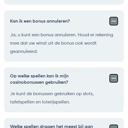
Kan ik een bonus annuleren?
Ja, u kunt een bonus annuleren. Houd er rekening
mee dat uw winst uit de bonus ook wordt
geannuleerd.
Op welke spellen kan ik mijn
casinobonussen gebruiken?
Je kunt de bonussen gebruiken op slots,
tafelspellen en loterijspellen.
Welke spellen dragen het meest bij aan