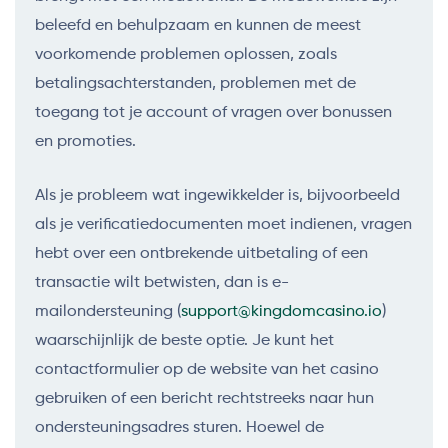
beleefd en behulpzaam en kunnen de meest
voorkomende problemen oplossen, zoals
betalingsachterstanden, problemen met de
toegang tot je account of vragen over bonussen
en promoties.
Als je probleem wat ingewikkelder is, bijvoorbeeld
als je verificatiedocumenten moet indienen, vragen
hebt over een ontbrekende uitbetaling of een
transactie wilt betwisten, dan is e-
mailondersteuning (
support@kingdomcasino.io
)
waarschijnlijk de beste optie. Je kunt het
contactformulier op de website van het casino
gebruiken of een bericht rechtstreeks naar hun
ondersteuningsadres sturen. Hoewel de