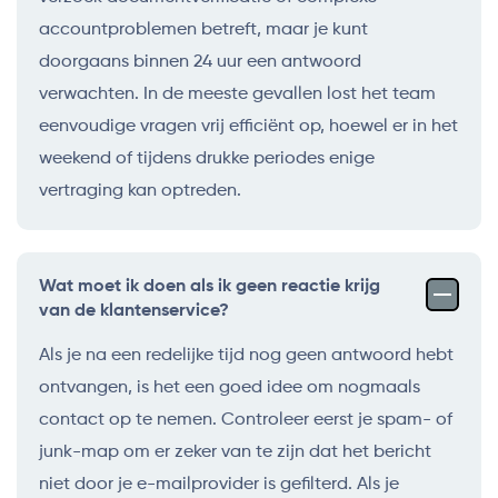
accountproblemen betreft, maar je kunt
doorgaans binnen 24 uur een antwoord
verwachten. In de meeste gevallen lost het team
eenvoudige vragen vrij efficiënt op, hoewel er in het
weekend of tijdens drukke periodes enige
vertraging kan optreden.
Wat moet ik doen als ik geen reactie krijg
van de klantenservice?
Als je na een redelijke tijd nog geen antwoord hebt
ontvangen, is het een goed idee om nogmaals
contact op te nemen. Controleer eerst je spam- of
junk-map om er zeker van te zijn dat het bericht
niet door je e-mailprovider is gefilterd. Als je