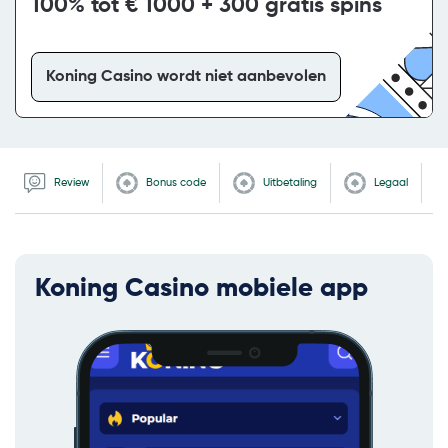
100% tot € 1000 + 300 gratis spins
Koning Casino wordt niet aanbevolen
Review
Bonus code
Uitbetaling
Legaal
Koning Casino mobiele app