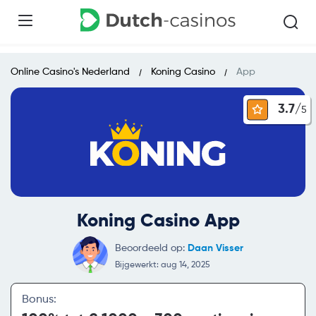
Online Casino's Nederland
Koning Casino
App
3.7/
5
Koning Casino App
Beoordeeld op:
Daan Visser
Bijgewerkt: aug 14, 2025
Bonus: