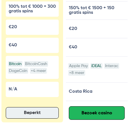
100% tot € 1000 + 300
150% tot € 1500 + 150
gratis spins
gratis spins
€20
€20
€40
€40
Bitcoin
BitcoinCash
Apple Pay
iDEAL
Interac
DogeCoin
+4 meer
+8 meer
N/A
Costa Rica
Beperkt
Bezoek casino