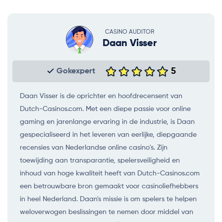
CASINO AUDITOR
Daan Visser
5
Gokexpert
Daan Visser is de oprichter en hoofdrecensent van
Dutch-Casinos.com. Met een diepe passie voor online
gaming en jarenlange ervaring in de industrie, is Daan
gespecialiseerd in het leveren van eerlijke, diepgaande
recensies van Nederlandse online casino's. Zijn
toewijding aan transparantie, spelersveiligheid en
inhoud van hoge kwaliteit heeft van Dutch-Casinos.com
een betrouwbare bron gemaakt voor casinoliefhebbers
in heel Nederland. Daan's missie is om spelers te helpen
weloverwogen beslissingen te nemen door middel van