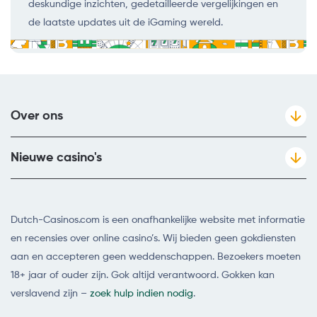
deskundige inzichten, gedetailleerde vergelijkingen en
de laatste updates uit de iGaming wereld.
Over ons
Nieuwe casino's
Dutch-Casinos.com is een onafhankelijke website met informatie
en recensies over online casino’s. Wij bieden geen gokdiensten
aan en accepteren geen weddenschappen. Bezoekers moeten
18+ jaar of ouder zijn. Gok altijd verantwoord. Gokken kan
verslavend zijn –
zoek hulp indien nodig
.