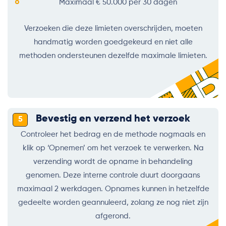
Maximaal € 50.000 per 30 dagen
Verzoeken die deze limieten overschrijden, moeten
handmatig worden goedgekeurd en niet alle
methoden ondersteunen dezelfde maximale limieten.
Bevestig en verzend het verzoek
5
Controleer het bedrag en de methode nogmaals en
klik op ‘Opnemen’ om het verzoek te verwerken. Na
verzending wordt de opname in behandeling
genomen. Deze interne controle duurt doorgaans
maximaal 2 werkdagen. Opnames kunnen in hetzelfde
gedeelte worden geannuleerd, zolang ze nog niet zijn
afgerond.