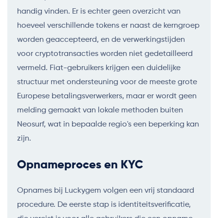
handig vinden. Er is echter geen overzicht van
hoeveel verschillende tokens er naast de kerngroep
worden geaccepteerd, en de verwerkingstijden
voor cryptotransacties worden niet gedetailleerd
vermeld. Fiat-gebruikers krijgen een duidelijke
structuur met ondersteuning voor de meeste grote
Europese betalingsverwerkers, maar er wordt geen
melding gemaakt van lokale methoden buiten
Neosurf, wat in bepaalde regio's een beperking kan
zijn.
Opnameproces en KYC
Opnames bij Luckygem volgen een vrij standaard
procedure. De eerste stap is identiteitsverificatie,