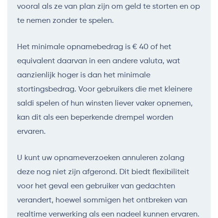
vooral als ze van plan zijn om geld te storten en op
te nemen zonder te spelen.
Het minimale opnamebedrag is € 40 of het
equivalent daarvan in een andere valuta, wat
aanzienlijk hoger is dan het minimale
stortingsbedrag. Voor gebruikers die met kleinere
saldi spelen of hun winsten liever vaker opnemen,
kan dit als een beperkende drempel worden
ervaren.
U kunt uw opnameverzoeken annuleren zolang
deze nog niet zijn afgerond. Dit biedt flexibiliteit
voor het geval een gebruiker van gedachten
verandert, hoewel sommigen het ontbreken van
realtime verwerking als een nadeel kunnen ervaren.