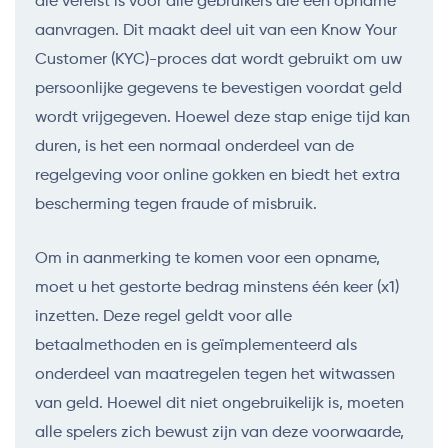
die vereist is voor alle gebruikers die een opname
aanvragen. Dit maakt deel uit van een Know Your
Customer (KYC)-proces dat wordt gebruikt om uw
persoonlijke gegevens te bevestigen voordat geld
wordt vrijgegeven. Hoewel deze stap enige tijd kan
duren, is het een normaal onderdeel van de
regelgeving voor online gokken en biedt het extra
bescherming tegen fraude of misbruik.
Om in aanmerking te komen voor een opname,
moet u het gestorte bedrag minstens één keer (x1)
inzetten. Deze regel geldt voor alle
betaalmethoden en is geïmplementeerd als
onderdeel van maatregelen tegen het witwassen
van geld. Hoewel dit niet ongebruikelijk is, moeten
alle spelers zich bewust zijn van deze voorwaarde,