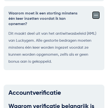
Waarom moet ik een storting minstens
één keer inzetten voordat ik kan
opnemen?
Dit maakt deel uit van het antiwitwasbeleid (AML)
van Luckygem. Alle gestorte bedragen moeten
minstens één keer worden ingezet voordat ze
kunnen worden opgenomen, zelfs als er geen
bonus aan is gekoppeld.
Accountverificatie
Waarom verificatie belangrijk is