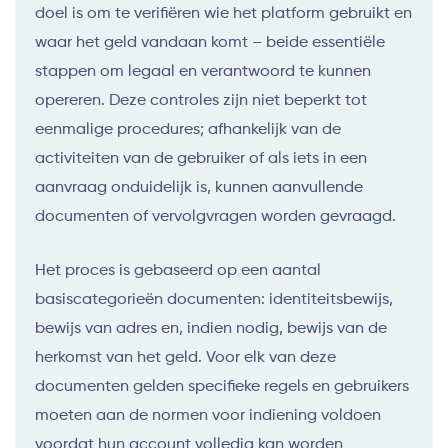
doel is om te verifiëren wie het platform gebruikt en
waar het geld vandaan komt – beide essentiële
stappen om legaal en verantwoord te kunnen
opereren. Deze controles zijn niet beperkt tot
eenmalige procedures; afhankelijk van de
activiteiten van de gebruiker of als iets in een
aanvraag onduidelijk is, kunnen aanvullende
documenten of vervolgvragen worden gevraagd.
Het proces is gebaseerd op een aantal
basiscategorieën documenten: identiteitsbewijs,
bewijs van adres en, indien nodig, bewijs van de
herkomst van het geld. Voor elk van deze
documenten gelden specifieke regels en gebruikers
moeten aan de normen voor indiening voldoen
voordat hun account volledig kan worden