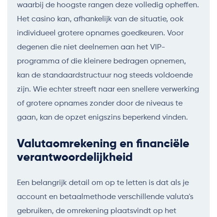
waarbij de hoogste rangen deze volledig opheffen.
Het casino kan, afhankelijk van de situatie, ook
individueel grotere opnames goedkeuren. Voor
degenen die niet deelnemen aan het VIP-
programma of die kleinere bedragen opnemen,
kan de standaardstructuur nog steeds voldoende
zijn. Wie echter streeft naar een snellere verwerking
of grotere opnames zonder door de niveaus te
gaan, kan de opzet enigszins beperkend vinden.
Valutaomrekening en financiële
verantwoordelijkheid
Een belangrijk detail om op te letten is dat als je
account en betaalmethode verschillende valuta's
gebruiken, de omrekening plaatsvindt op het