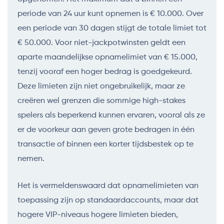
periode van 24 uur kunt opnemen is € 10.000. Over
een periode van 30 dagen stijgt de totale limiet tot
€ 50.000. Voor niet-jackpotwinsten geldt een
aparte maandelijkse opnamelimiet van € 15.000,
tenzij vooraf een hoger bedrag is goedgekeurd.
Deze limieten zijn niet ongebruikelijk, maar ze
creëren wel grenzen die sommige high-stakes
spelers als beperkend kunnen ervaren, vooral als ze
er de voorkeur aan geven grote bedragen in één
transactie of binnen een korter tijdsbestek op te
nemen.
Het is vermeldenswaard dat opnamelimieten van
toepassing zijn op standaardaccounts, maar dat
hogere VIP-niveaus hogere limieten bieden,