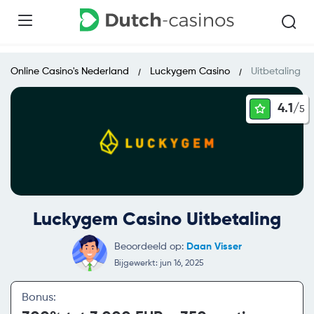
Online Casino's Nederland
Luckygem Casino
Uitbetaling
4.1/
5
Luckygem Casino Uitbetaling
Beoordeeld op:
Daan Visser
Bijgewerkt: jun 16, 2025
Bonus: