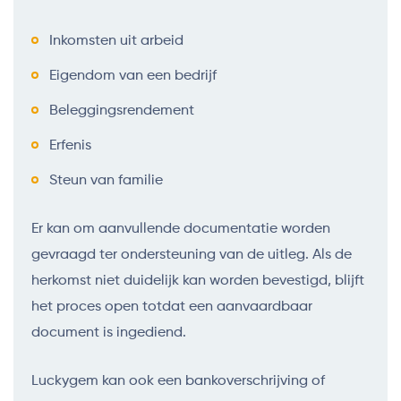
Inkomsten uit arbeid
Eigendom van een bedrijf
Beleggingsrendement
Erfenis
Steun van familie
Er kan om aanvullende documentatie worden
gevraagd ter ondersteuning van de uitleg. Als de
herkomst niet duidelijk kan worden bevestigd, blijft
het proces open totdat een aanvaardbaar
document is ingediend.
Luckygem kan ook een bankoverschrijving of