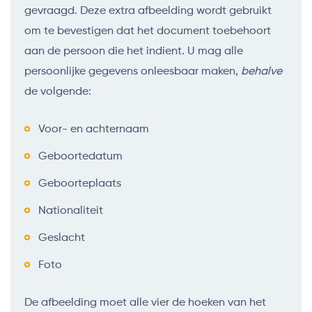
gevraagd. Deze extra afbeelding wordt gebruikt
om te bevestigen dat het document toebehoort
aan de persoon die het indient. U mag alle
persoonlijke gegevens onleesbaar maken,
behalve
de volgende:
Voor- en achternaam
Geboortedatum
Geboorteplaats
Nationaliteit
Geslacht
Foto
De afbeelding moet alle vier de hoeken van het