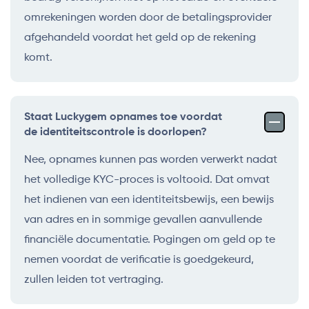
omrekeningen worden door de betalingsprovider
afgehandeld voordat het geld op de rekening
komt.
Staat Luckygem opnames toe voordat
de identiteitscontrole is doorlopen?
Nee, opnames kunnen pas worden verwerkt nadat
het volledige KYC-proces is voltooid. Dat omvat
het indienen van een identiteitsbewijs, een bewijs
van adres en in sommige gevallen aanvullende
financiële documentatie. Pogingen om geld op te
nemen voordat de verificatie is goedgekeurd,
zullen leiden tot vertraging.