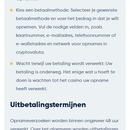
Kies een betaalmethode: Selecteer je gewenste
betaalmethode en voer het bedrag in dat je wilt
opnemen. Vul de nodige velden in, zoals
kaartnummer, e-mailadres, telefoonnummer of
e-walletadres en netwerk voor opnames in
cryptovaluta.
Wacht terwijl uw betaling wordt verwerkt: Uw
betaling is onderweg. Het enige wat u hoeft te
doen is wachten tot het casino uw opname
heeft verwerkt.
Uitbetalingstermijnen
Opnameverzoeken worden binnen ongeveer 48 uur
verwerkt. Over het algemeen worden uitbetalingen