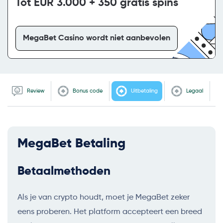
Tot EUR 3.000 + 350 gratis spins
MegaBet Casino wordt niet aanbevolen
Review
Bonus code
Uitbetaling
Legaal
MegaBet Betaling
Betaalmethoden
Als je van crypto houdt, moet je MegaBet zeker
eens proberen. Het platform accepteert een breed