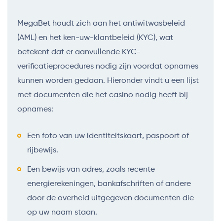
MegaBet houdt zich aan het antiwitwasbeleid
(AML) en het ken-uw-klantbeleid (KYC), wat
betekent dat er aanvullende KYC-
verificatieprocedures nodig zijn voordat opnames
kunnen worden gedaan. Hieronder vindt u een lijst
met documenten die het casino nodig heeft bij
opnames:
Een foto van uw identiteitskaart, paspoort of
rijbewijs.
Een bewijs van adres, zoals recente
energierekeningen, bankafschriften of andere
door de overheid uitgegeven documenten die
op uw naam staan.