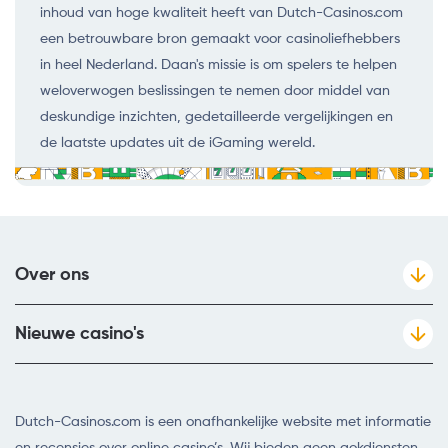
inhoud van hoge kwaliteit heeft van Dutch-Casinos.com
een betrouwbare bron gemaakt voor casinoliefhebbers
in heel Nederland. Daan's missie is om spelers te helpen
weloverwogen beslissingen te nemen door middel van
deskundige inzichten, gedetailleerde vergelijkingen en
de laatste updates uit de iGaming wereld.
Over ons
Nieuwe casino's
Dutch-Casinos.com is een onafhankelijke website met informatie
en recensies over online casino’s. Wij bieden geen gokdiensten