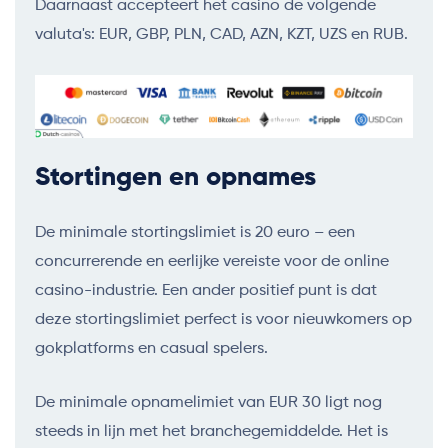
Daarnaast accepteert het casino de volgende
valuta's: EUR, GBP, PLN, CAD, AZN, KZT, UZS en RUB.
Stortingen en opnames
De minimale stortingslimiet is 20 euro – een
concurrerende en eerlijke vereiste voor de online
casino-industrie. Een ander positief punt is dat
deze stortingslimiet perfect is voor nieuwkomers op
gokplatforms en casual spelers.
De minimale opnamelimiet van EUR 30 ligt nog
steeds in lijn met het branchegemiddelde. Het is