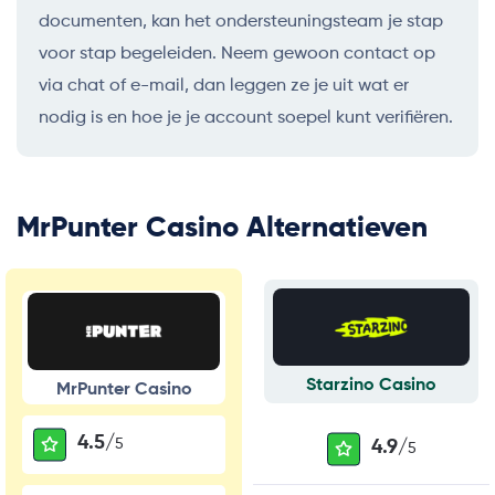
documenten, kan het ondersteuningsteam je stap
voor stap begeleiden. Neem gewoon contact op
via chat of e-mail, dan leggen ze je uit wat er
nodig is en hoe je je account soepel kunt verifiëren.
MrPunter Casino Alternatieven
Starzino Casino
MrPunter Casino
4.5/
5
4.9/
5