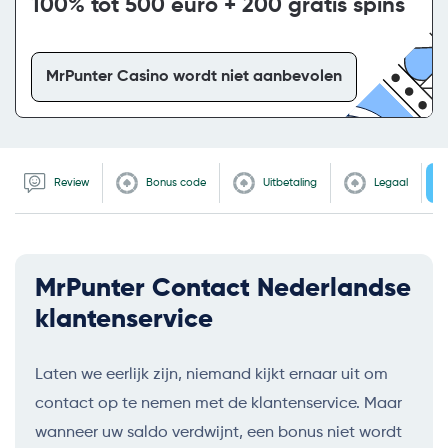
100% tot 500 euro + 200 gratis spins
MrPunter Casino wordt niet aanbevolen
Review
Bonus code
Uitbetaling
Legaal
MrPunter Contact Nederlandse
klantenservice
Laten we eerlijk zijn, niemand kijkt ernaar uit om
contact op te nemen met de klantenservice. Maar
wanneer uw saldo verdwijnt, een bonus niet wordt