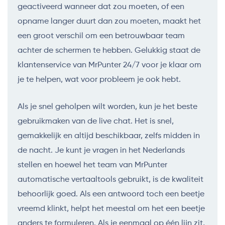
geactiveerd wanneer dat zou moeten, of een
opname langer duurt dan zou moeten, maakt het
een groot verschil om een betrouwbaar team
achter de schermen te hebben. Gelukkig staat de
klantenservice van MrPunter 24/7 voor je klaar om
je te helpen, wat voor probleem je ook hebt.
Als je snel geholpen wilt worden, kun je het beste
gebruikmaken van de live chat. Het is snel,
gemakkelijk en altijd beschikbaar, zelfs midden in
de nacht. Je kunt je vragen in het Nederlands
stellen en hoewel het team van MrPunter
automatische vertaaltools gebruikt, is de kwaliteit
behoorlijk goed. Als een antwoord toch een beetje
vreemd klinkt, helpt het meestal om het een beetje
anders te formuleren. Als je eenmaal op één lijn zit,