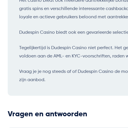
Het casino biedt ook meerdere aantrekkelijke bon
gratis spins en verschillende interessante cashback
loyale en actieve gebruikers beloond met aantrekkel
Dudespin Casino biedt ook een gevarieerde selectie
Tegelijkertijd is Dudespin Casino niet perfect. Het 
voldoen aan de AML- en KYC-voorschriften, raden we
Vraag je je nog steeds af of Dudespin Casino de moeit
zijn aanbod.
Vragen en antwoorden