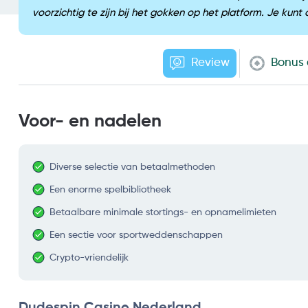
voorzichtig te zijn bij het gokken op het platform. Je kunt 
Review
Bonus 
Voor- en nadelen
Diverse selectie van betaalmethoden
Een enorme spelbibliotheek
Betaalbare minimale stortings- en opnamelimieten
Een sectie voor sportweddenschappen
Crypto-vriendelijk