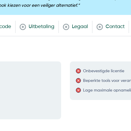
ook kiezen voor een veiliger alternatief.
code
Uitbetaling
Legaal
Contact
Onbevestigde licentie
Beperkte tools voor ver
Lage maximale opnameli