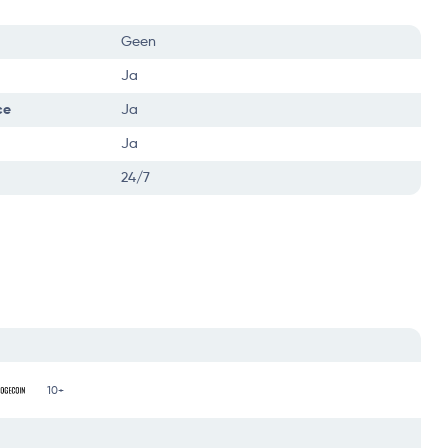
Geen
Ja
ce
Ja
Ja
24/7
10+