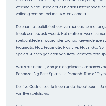
Casino een mobiele app en een volledig geoptimal
website biedt. Beide opties bieden uitstekende functi
volledig compatibel met iOS en Android.
De enorme spelbibliotheek van het casino met onge
is ook een bezoek waard. Het platform werkt same
spelaanbieders, waaronder toonaangevende spelstu
Pragmatic Play, Pragmatic Play Live, Play’n GO, Sp
Spelers kunnen genieten van slots, jackpots, tafelspe
Wat slots betreft, vind je hier geliefde klassiekers
Bonanza, Big Bass Splash, Le Pharaoh, Rise of Oly
De Live Casino-sectie is een ander hoogtepunt. Je vi
van live spelshows.