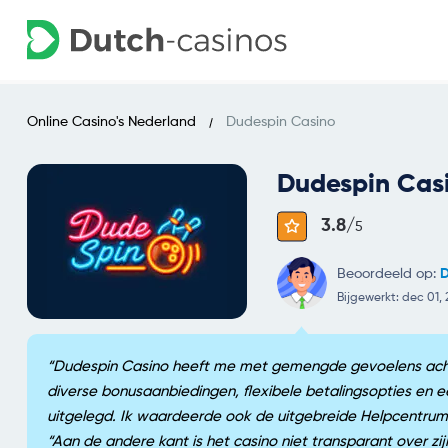
Online Casino's Nederland
Dudespin Casino
Dudespin Cas
3.8/
5
Beoordeeld op:
D
Bijgewerkt: dec 01,
Dudespin Casino heeft me met gemengde gevoelens achter
diverse bonusaanbiedingen, flexibele betalingsopties en 
uitgelegd. Ik waardeerde ook de uitgebreide Helpcentrum-p
Aan de andere kant is het casino niet transparant over zij