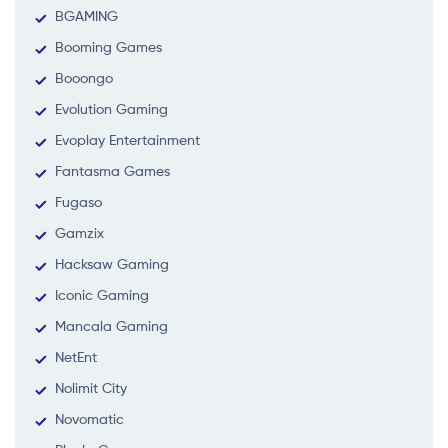
BGAMING
Booming Games
Booongo
Evolution Gaming
Evoplay Entertainment
Fantasma Games
Fugaso
Gamzix
Hacksaw Gaming
Iconic Gaming
Mancala Gaming
NetEnt
Nolimit City
Novomatic