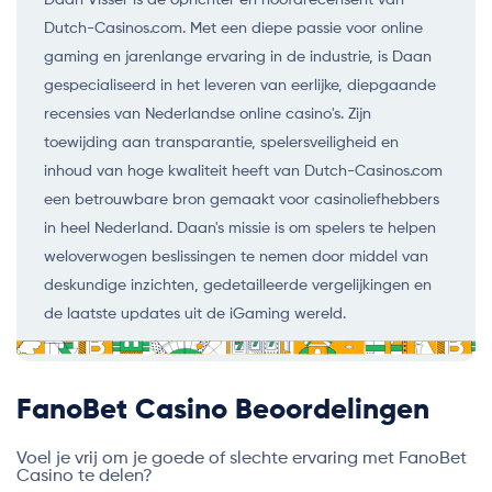
Dutch-Casinos.com. Met een diepe passie voor online
gaming en jarenlange ervaring in de industrie, is Daan
gespecialiseerd in het leveren van eerlijke, diepgaande
recensies van Nederlandse online casino's. Zijn
toewijding aan transparantie, spelersveiligheid en
inhoud van hoge kwaliteit heeft van Dutch-Casinos.com
een betrouwbare bron gemaakt voor casinoliefhebbers
in heel Nederland. Daan's missie is om spelers te helpen
weloverwogen beslissingen te nemen door middel van
deskundige inzichten, gedetailleerde vergelijkingen en
de laatste updates uit de iGaming wereld.
FanoBet Casino Beoordelingen
Voel je vrij om je goede of slechte ervaring met FanoBet
Casino te delen?