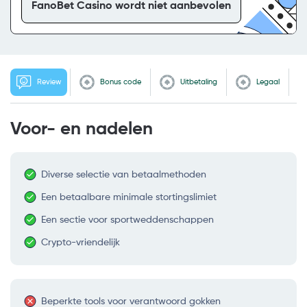
FanoBet Casino wordt niet aanbevolen
Review
Bonus code
Uitbetaling
Legaal
Voor- en nadelen
Diverse selectie van betaalmethoden
Een betaalbare minimale stortingslimiet
Een sectie voor sportweddenschappen
Crypto-vriendelijk
Beperkte tools voor verantwoord gokken