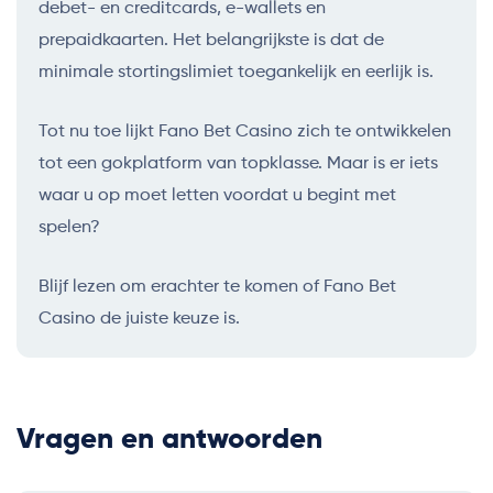
debet- en creditcards, e-wallets en
prepaidkaarten. Het belangrijkste is dat de
minimale stortingslimiet toegankelijk en eerlijk is.
Tot nu toe lijkt Fano Bet Casino zich te ontwikkelen
tot een gokplatform van topklasse. Maar is er iets
waar u op moet letten voordat u begint met
spelen?
Blijf lezen om erachter te komen of Fano Bet
Casino de juiste keuze is.
Vragen en antwoorden