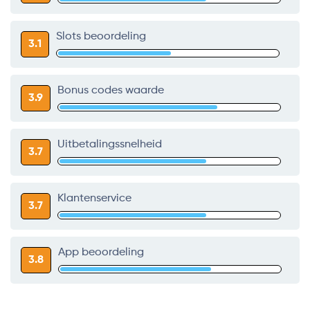
Slots beoordeling
3.1
Bonus codes waarde
3.9
Uitbetalingssnelheid
3.7
Klantenservice
3.7
App beoordeling
3.8