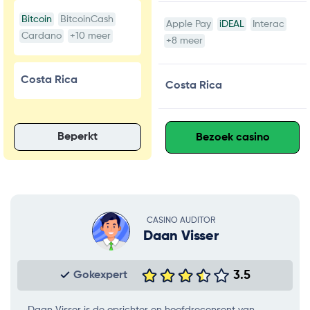
Bitcoin
BitcoinCash
Apple Pay
iDEAL
Interac
Cardano
+10 meer
+8 meer
Costa Rica
Costa Rica
Beperkt
Bezoek casino
CASINO AUDITOR
Daan Visser
3.5
Gokexpert
Daan Visser is de oprichter en hoofdrecensent van