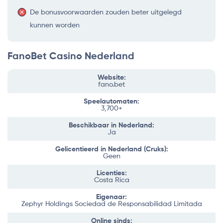
De bonusvoorwaarden zouden beter uitgelegd
kunnen worden
FanoBet Casino Nederland
Website:
fano.bet
Speelautomaten:
3,700+
Beschikbaar in Nederland:
Ja
Gelicentieerd in Nederland (Cruks):
Geen
Licenties:
Costa Rica
Eigenaar:
Zephyr Holdings Sociedad de Responsabilidad Limitada
Online sinds: