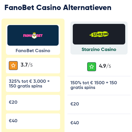
FanoBet Casino Alternatieven
Starzino Casino
FanoBet Casino
3.7/
5
4.9/
5
325% tot € 3.000 +
150% tot € 1500 + 150
150 gratis spins
gratis spins
€20
€20
€40
€40