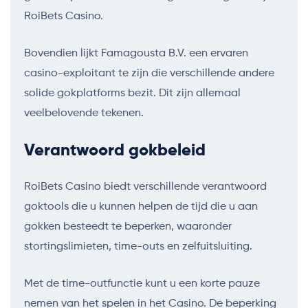
RoiBets Casino.
Bovendien lijkt Famagousta B.V. een ervaren
casino-exploitant te zijn die verschillende andere
solide gokplatforms bezit. Dit zijn allemaal
veelbelovende tekenen.
Verantwoord gokbeleid
RoiBets Casino biedt verschillende verantwoord
goktools die u kunnen helpen de tijd die u aan
gokken besteedt te beperken, waaronder
stortingslimieten, time-outs en zelfuitsluiting.
Met de time-outfunctie kunt u een korte pauze
nemen van het spelen in het Casino. De beperking