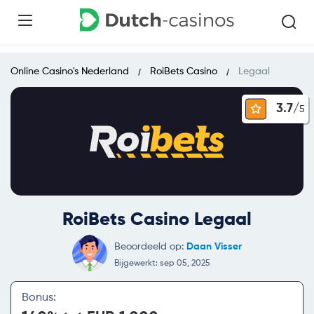
Online Casino's Nederland
RoiBets Casino
Legaal
3.7/
5
RoiBets Casino Legaal
Beoordeeld op:
Daan Visser
Bijgewerkt: sep 05, 2025
Bonus: