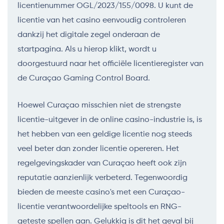
licentienummer OGL/2023/155/0098. U kunt de
licentie van het casino eenvoudig controleren
dankzij het digitale zegel onderaan de
startpagina. Als u hierop klikt, wordt u
doorgestuurd naar het officiële licentieregister van
de Curaçao Gaming Control Board.
Hoewel Curaçao misschien niet de strengste
licentie-uitgever in de online casino-industrie is, is
het hebben van een geldige licentie nog steeds
veel beter dan zonder licentie opereren. Het
regelgevingskader van Curaçao heeft ook zijn
reputatie aanzienlijk verbeterd. Tegenwoordig
bieden de meeste casino's met een Curaçao-
licentie verantwoordelijke speltools en RNG-
geteste spellen aan. Gelukkig is dit het geval bij