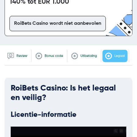
140% tot EUR 1.000
RoiBets Casino wordt niet aanbevolen
Review
Bonus code
Uitbetaling
Legaal
RoiBets Casino: Is het legaal
en veilig?
Licentie-informatie