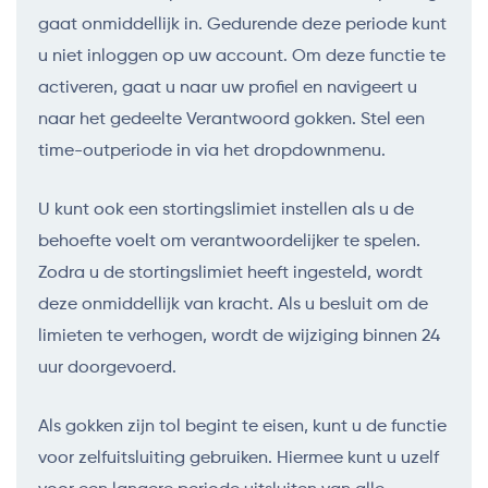
gaat onmiddellijk in. Gedurende deze periode kunt
u niet inloggen op uw account. Om deze functie te
activeren, gaat u naar uw profiel en navigeert u
naar het gedeelte Verantwoord gokken. Stel een
time-outperiode in via het dropdownmenu.
U kunt ook een stortingslimiet instellen als u de
behoefte voelt om verantwoordelijker te spelen.
Zodra u de stortingslimiet heeft ingesteld, wordt
deze onmiddellijk van kracht. Als u besluit om de
limieten te verhogen, wordt de wijziging binnen 24
uur doorgevoerd.
Als gokken zijn tol begint te eisen, kunt u de functie
voor zelfuitsluiting gebruiken. Hiermee kunt u uzelf