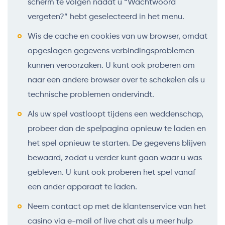
scherm te volgen nadat u “Wachtwoord
vergeten?” hebt geselecteerd in het menu.
Wis de cache en cookies van uw browser, omdat
opgeslagen gegevens verbindingsproblemen
kunnen veroorzaken. U kunt ook proberen om
naar een andere browser over te schakelen als u
technische problemen ondervindt.
Als uw spel vastloopt tijdens een weddenschap,
probeer dan de spelpagina opnieuw te laden en
het spel opnieuw te starten. De gegevens blijven
bewaard, zodat u verder kunt gaan waar u was
gebleven. U kunt ook proberen het spel vanaf
een ander apparaat te laden.
Neem contact op met de klantenservice van het
casino via e-mail of live chat als u meer hulp