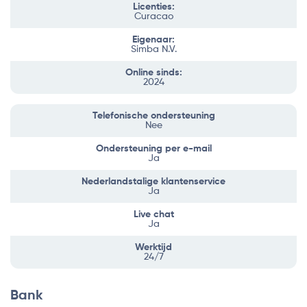
Licenties:
Curacao
Eigenaar:
Simba N.V.
Online sinds:
2024
Telefonische ondersteuning
Nee
Ondersteuning per e-mail
Ja
Nederlandstalige klantenservice
Ja
Live chat
Ja
Werktijd
24/7
Bank