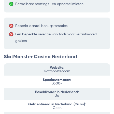
Betaalbare stortings- en opnamelimieten
Beperkt aantal bonuspromoties
Een beperkte selectie van tools voor verantwoord
gokken
SlotMonster Casino Nederland
Website:
slotmonster.com
Speelautomaten:
3500+
Beschikbaar in Nederland:
Ja
Gelicentieerd in Nederland (Cruks):
Geen