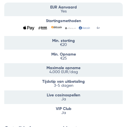
EUR Aanvaard
Yes
Stortingsmethoden
4+
Min. storting
€20
Min. Opname
€25
Maximale opname
4.000 EUR/dag
Tijdstip van uitbetaling
3-5 dagen
Live casinospellen
Ja
VIP Club
Ja