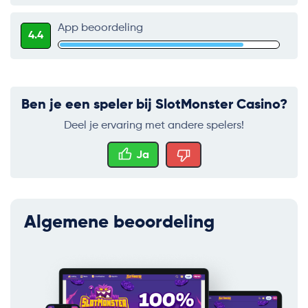
App beoordeling
4.4
Ben je een speler bij SlotMonster Casino?
Deel je ervaring met andere spelers!
Ja
Algemene beoordeling