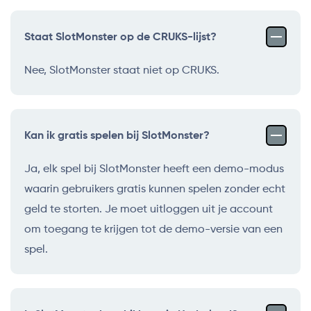
Staat SlotMonster op de CRUKS-lijst?
Nee, SlotMonster staat niet op CRUKS.
Kan ik gratis spelen bij SlotMonster?
Ja, elk spel bij SlotMonster heeft een demo-modus
waarin gebruikers gratis kunnen spelen zonder echt
geld te storten. Je moet uitloggen uit je account
om toegang te krijgen tot de demo-versie van een
spel.