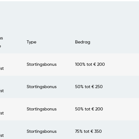
us
Type
Bedrag
e
Stortingsbonus
100% tot € 200
st
Stortingsbonus
50% tot € 250
st
Stortingsbonus
50% tot € 200
st
Stortingsbonus
75% tot € 350
st