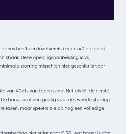
 bonus heeft een inzetvereiste van x40 die geldt
eschikbaar. Deze openingsaanbieding is vrij
minimale storting misschien niet geschikt is voor
e van 40x is van toepassing. Net als bij de eerste
 De bonus is alleen geldig voor de tweede storting
re fasen, maar spelers die op nog een volledige
tingsbedrag hier stijgt naar € 50, wat hoger is dan