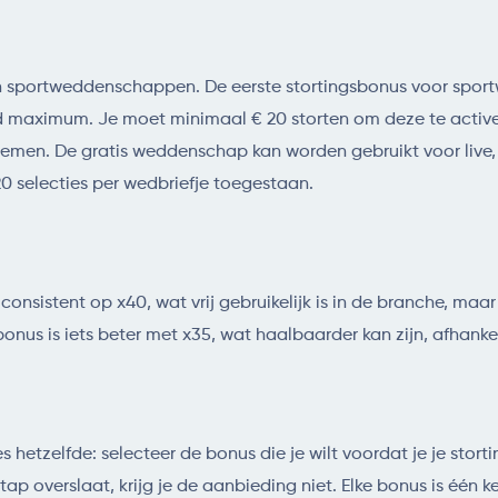
an sportweddenschappen. De eerste stortingsbonus voor spor
d maximum. Je moet minimaal € 20 storten om deze te activ
nemen. De gratis weddenschap kan worden gebruikt voor live
20 selecties per wedbriefje toegestaan.
nsistent op x40, wat vrij gebruikelijk is in de branche, maar
nus is iets beter met x35, wat haalbaarder kan zijn, afhankel
 hetzelfde: selecteer de bonus die je wilt voordat je je stort
ap overslaat, krijg je de aanbieding niet. Elke bonus is één 