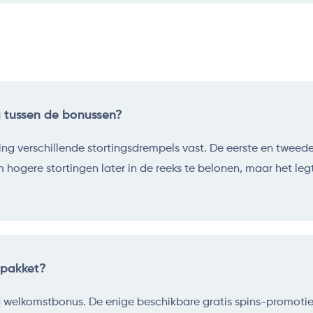
g tussen de bonussen?
ing verschillende stortingsdrempels vast. De eerste en tweede
om hogere stortingen later in de reeks te belonen, maar het leg
tpakket?
ard welkomstbonus. De enige beschikbare gratis spins-promo