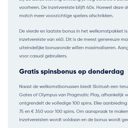
voorheen. De inzetvereiste blijft 40x. Hoewel deze
match meer voorzichtige spelers afschrikken.
De vierde en laatste bonus in het welkomstpakket is
inzetvereiste van x40. Dit is de meest genereuze mat
uiteindelijke bonusronde willen maximaliseren. Aang
voor casual gebruikers.
Gratis spinsbonus op donderdag
Naast de welkomstbonussen biedt Slotrush een terug
Gates of Olympus van Pragmatic Play, afhankelijk van
ontgrendelt de volledige 100 spins. Elke aanbieding
75 en € 350 voor 100 spins. Om aanspraak te maken 
inzetvereisten wordt voldaan en de bonus wordt gea