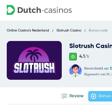
Online Casino's Nederland
Slotrush Casino
Bonus code
Slotrush Casi
4.1/
5
Beoordeeld op:
D
Bijgewerkt: mei 20,
Review
Bonus 