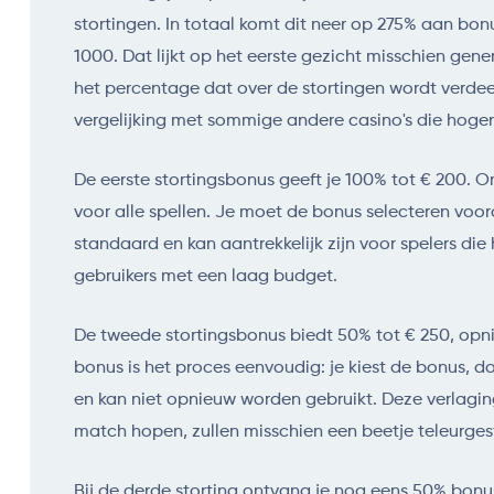
stortingen. In totaal komt dit neer op 275% aan b
1000. Dat lijkt op het eerste gezicht misschien gen
het percentage dat over de stortingen wordt verdeeld
vergelijking met sommige andere casino's die hoger
De eerste stortingsbonus geeft je 100% tot € 200. 
voor alle spellen. Je moet de bonus selecteren voorda
standaard en kan aantrekkelijk zijn voor spelers die
gebruikers met een laag budget.
De tweede stortingsbonus biedt 50% tot € 250, opnie
bonus is het proces eenvoudig: je kiest de bonus, 
en kan niet opnieuw worden gebruikt. Deze verlagin
match hopen, zullen misschien een beetje teleurgest
Bij de derde storting ontvang je nog eens 50% bonus,