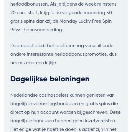
herlaadbonussen. Als je tijdens de week minstens
20 euro stort, krijg je de volgende maandag 50
gratis spins dankzij de Monday Lucky Free Spin
Paws-bonusaanbieding.
Daarnaast biedt het platform nog verschillende
andere interessante herlaadbonuspromoties, dus
neem zeker een kijkje.
Dagelijkse beloningen
Nederlandse casinospelers kunnen genieten van
dagelijkse verrassingsbonussen en gratis spins die
direct op hun account worden bijgeschreven. Deze
dagelijkse bonussen hebben geen inzetvereisten.
Het enige wat je hoeft te doen is actief zijn in het