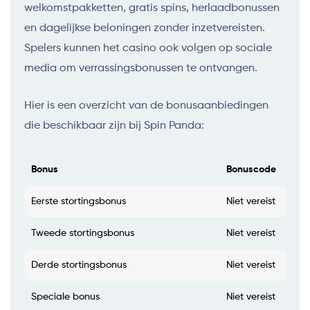
welkomstpakketten, gratis spins, herlaadbonussen
en dagelijkse beloningen zonder inzetvereisten.
Spelers kunnen het casino ook volgen op sociale
media om verrassingsbonussen te ontvangen.
Hier is een overzicht van de bonusaanbiedingen
die beschikbaar zijn bij Spin Panda:
Bonus
Bonuscode
Typ
Eerste stortingsbonus
Niet vereist
Sto
Tweede stortingsbonus
Niet vereist
Sto
Derde stortingsbonus
Niet vereist
Sto
Speciale bonus
Niet vereist
Sto