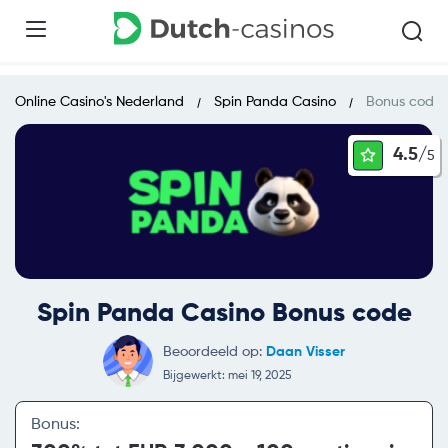
Online Casino's Nederland
Spin Panda Casino
Bonus code
4.5/
5
Spin Panda Casino Bonus code
Beoordeeld op:
Daan Visser
Bijgewerkt: mei 19, 2025
Bonus: