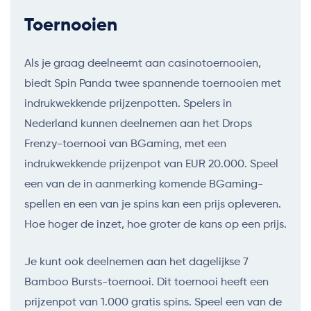
Toernooien
Als je graag deelneemt aan casinotoernooien,
biedt Spin Panda twee spannende toernooien met
indrukwekkende prijzenpotten. Spelers in
Nederland kunnen deelnemen aan het Drops
Frenzy-toernooi van BGaming, met een
indrukwekkende prijzenpot van EUR 20.000. Speel
een van de in aanmerking komende BGaming-
spellen en een van je spins kan een prijs opleveren.
Hoe hoger de inzet, hoe groter de kans op een prijs.
Je kunt ook deelnemen aan het dagelijkse 7
Bamboo Bursts-toernooi. Dit toernooi heeft een
prijzenpot van 1.000 gratis spins. Speel een van de