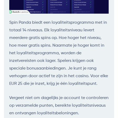
Spin Panda biedt een loyaliteitsprogramma met in
totaal 14 niveaus. Elk loyaliteitsniveau levert
meerdere gratis spins op. Hoe hoger het niveau,
hoe meer gratis spins. Naarmate je hoger komt in
het loyaliteitsprogramma, worden de
inzetvereisten ook lager. Spelers krijgen ook
speciale bonusaanbiedingen. Je kunt je rang
verhogen door actief te zijn in het casino. Voor elke
EUR 25 die je inzet, krijg je één loyaliteitspunt.
Vergeet niet om dagelijks je account te controleren
op verzamelde punten, bereikte loyaliteitsniveaus
en ontvangen loyaliteitsbeloningen.