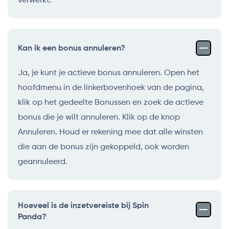
verwerkt.
Kan ik een bonus annuleren?
Ja, je kunt je actieve bonus annuleren. Open het
hoofdmenu in de linkerbovenhoek van de pagina,
klik op het gedeelte Bonussen en zoek de actieve
bonus die je wilt annuleren. Klik op de knop
Annuleren. Houd er rekening mee dat alle winsten
die aan de bonus zijn gekoppeld, ook worden
geannuleerd.
Hoeveel is de inzetvereiste bij Spin
Panda?