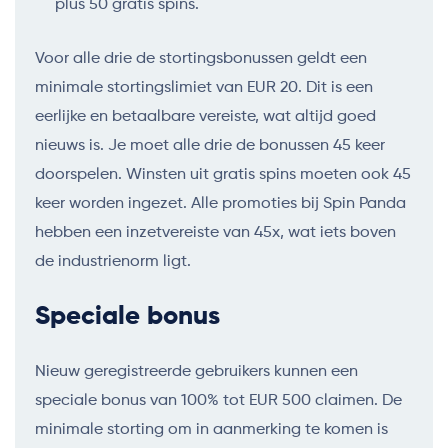
plus 50 gratis spins.
Voor alle drie de stortingsbonussen geldt een
minimale stortingslimiet van EUR 20. Dit is een
eerlijke en betaalbare vereiste, wat altijd goed
nieuws is. Je moet alle drie de bonussen 45 keer
doorspelen. Winsten uit gratis spins moeten ook 45
keer worden ingezet. Alle promoties bij Spin Panda
hebben een inzetvereiste van 45x, wat iets boven
de industrienorm ligt.
Speciale bonus
Nieuw geregistreerde gebruikers kunnen een
speciale bonus van 100% tot EUR 500 claimen. De
minimale storting om in aanmerking te komen is