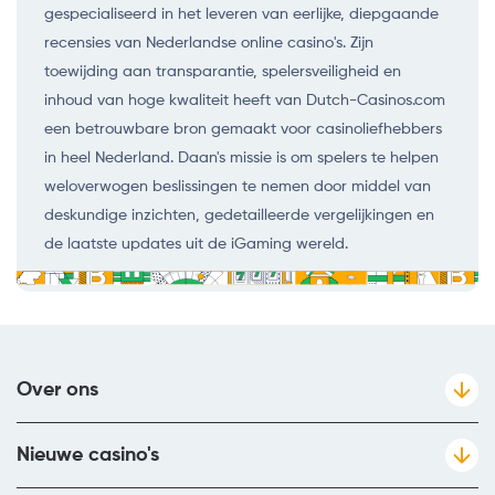
gespecialiseerd in het leveren van eerlijke, diepgaande
recensies van Nederlandse online casino's. Zijn
toewijding aan transparantie, spelersveiligheid en
inhoud van hoge kwaliteit heeft van Dutch-Casinos.com
een betrouwbare bron gemaakt voor casinoliefhebbers
in heel Nederland. Daan's missie is om spelers te helpen
weloverwogen beslissingen te nemen door middel van
deskundige inzichten, gedetailleerde vergelijkingen en
de laatste updates uit de iGaming wereld.
Over ons
Nieuwe casino's