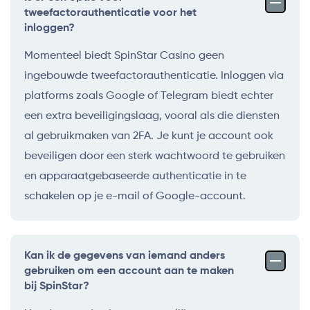
tweefactorauthenticatie voor het
inloggen?
Momenteel biedt SpinStar Casino geen
ingebouwde tweefactorauthenticatie. Inloggen via
platforms zoals Google of Telegram biedt echter
een extra beveiligingslaag, vooral als die diensten
al gebruikmaken van 2FA. Je kunt je account ook
beveiligen door een sterk wachtwoord te gebruiken
en apparaatgebaseerde authenticatie in te
schakelen op je e-mail of Google-account.
Kan ik de gegevens van iemand anders
gebruiken om een account aan te maken
bij SpinStar?