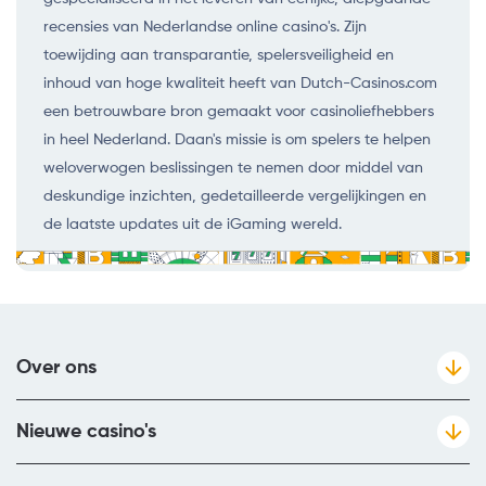
recensies van Nederlandse online casino's. Zijn
toewijding aan transparantie, spelersveiligheid en
inhoud van hoge kwaliteit heeft van Dutch-Casinos.com
een betrouwbare bron gemaakt voor casinoliefhebbers
in heel Nederland. Daan's missie is om spelers te helpen
weloverwogen beslissingen te nemen door middel van
deskundige inzichten, gedetailleerde vergelijkingen en
de laatste updates uit de iGaming wereld.
Over ons
Nieuwe casino's