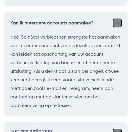
Kan ik meerdere accounts aanmaken?
Nee, SpinStar verbiedt ten strengste het aanmaken
van meerdere accounts door dezelfde persoon. Dit
kan leiden tot opschorting van uw account,
verbeurdverklaring van bonussen of permanente
uitsluiting. Als u denkt dat u zich per ongeluk twee
keer hebt geregistreerd, vooral via verschillende
methoden zoals e-mail en Telegram, neem dan
contact op met de klantenservice om het
probleem veilig op te lossen.
Is er een optie voor