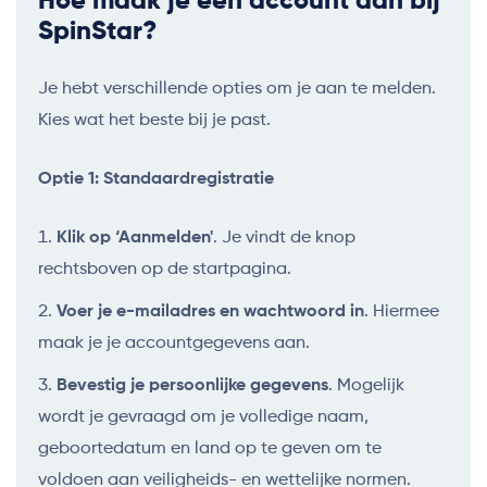
Hoe maak je een account aan bij
SpinStar?
Je hebt verschillende opties om je aan te melden.
Kies wat het beste bij je past.
Optie 1: Standaardregistratie
Klik op ‘Aanmelden'
. Je vindt de knop
rechtsboven op de startpagina.
Voer je e-mailadres en wachtwoord in
. Hiermee
maak je je accountgegevens aan.
Bevestig je persoonlijke gegevens
. Mogelijk
wordt je gevraagd om je volledige naam,
geboortedatum en land op te geven om te
voldoen aan veiligheids- en wettelijke normen.