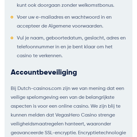
kunt ook doorgaan zonder welkomstbonus.
Voer uw e-mailadres en wachtwoord in en
accepteer de Algemene voorwaarden.
Vul je naam, geboortedatum, geslacht, adres en
telefoonnummer in en je bent klaar om het
casino te verkennen.
Accountbeveiliging
Bij Dutch-casinos.com zijn we van mening dat een
veilige spelomgeving een van de belangrijkste
aspecten is voor een online casino. We zijn blij te
kunnen melden dat VegasHero Casino strenge
veiligheidsmaatregelen hanteert, waaronder
geavanceerde SSL-encryptie. Encryptietechnologie