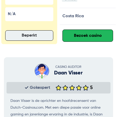
N/A
Costa Rica
Beperkt
Bezoek casino
CASINO AUDITOR
Daan Visser
5
Gokexpert
Daan Visser is de oprichter en hoofdrecensent van
Dutch-Casinos.com. Met een diepe passie voor online
gaming en jarenlange ervaring in de industrie, is Daan