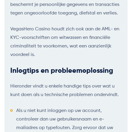
beschermt je persoonlijke gegevens en transacties
tegen ongeoorloofde toegang, diefstal en verlies.
VegasHero Casino houdt zich ook aan de AML- en
KYC-voorschriften om witwassen en financiële
criminaliteit te voorkomen, wat een aanzienlijk
voordeel is.
Inlogtips en probleemoplossing
Hieronder vindt u enkele handige tips over wat u
kunt doen als u technische problemen ondervindt.
Als u niet kunt inloggen op uw account,
controleer dan uw gebruikersnaam en e-
mailadres op typefouten. Zorg ervoor dat uw