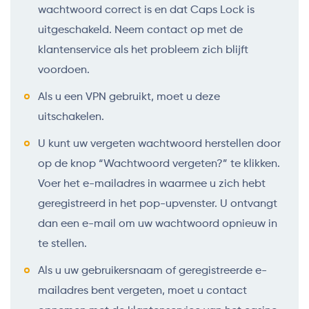
wachtwoord correct is en dat Caps Lock is
uitgeschakeld. Neem contact op met de
klantenservice als het probleem zich blijft
voordoen.
Als u een VPN gebruikt, moet u deze
uitschakelen.
U kunt uw vergeten wachtwoord herstellen door
op de knop “Wachtwoord vergeten?” te klikken.
Voer het e-mailadres in waarmee u zich hebt
geregistreerd in het pop-upvenster. U ontvangt
dan een e-mail om uw wachtwoord opnieuw in
te stellen.
Als u uw gebruikersnaam of geregistreerde e-
mailadres bent vergeten, moet u contact