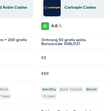
d Robin Casino
Carlospin Casino
4.6/
5
ro + 200 gratis
Ontvang 50 gratis spins.
Bonuscode: 50BLITZ1
€2
€50
 Bank
AstroPay
Bank Transfer
Bitcoin
7 meer
+5 meer