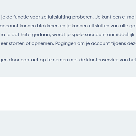
 je de functie voor zelfuitsluiting proberen. Je kunt een e-ma
account kunnen blokkeren en je kunnen uitsluiten van alle gokd
a je dat hebt gedaan, wordt je spelersaccount onmiddellij
er storten of opnemen. Pogingen om je account tijdens deze
agen door contact op te nemen met de klantenservice van het