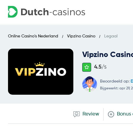
Online Casino's Nederland
Vipzino Casino
Legaal
Vipzino Casin
4.5/
5
Beoordeeld op:
D
Bijgewerkt: apr 29, 
Review
Bonus 