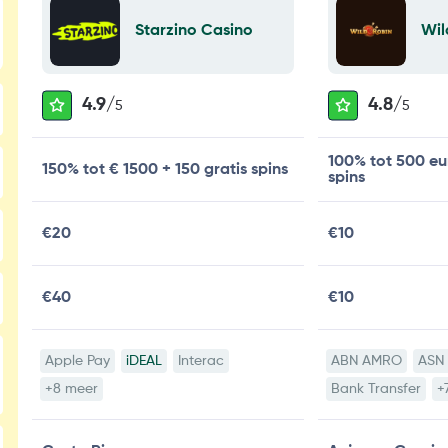
Starzino Casino
Wil
4.9/
4.8/
5
5
100% tot 500 eu
150% tot € 1500 + 150 gratis spins
spins
€20
€10
€40
€10
Apple Pay
iDEAL
Interac
ABN AMRO
ASN
+8 meer
Bank Transfer
+