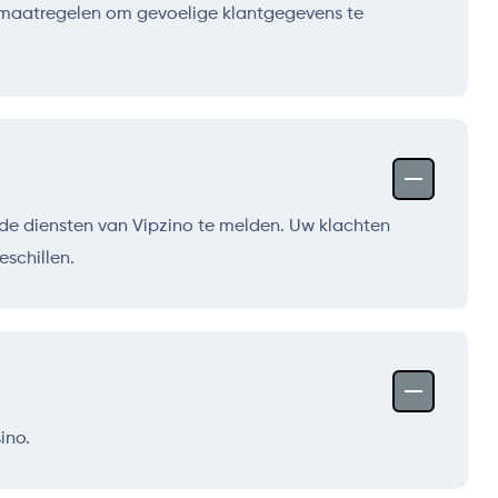
idsmaatregelen om gevoelige klantgegevens te
de diensten van Vipzino te melden. Uw klachten
schillen.
ino.