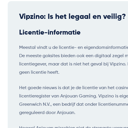
Vipzino: Is het legaal en veilig?
Licentie-informatie
Meestal vindt u de licentie- en eigendomsinforma
De meeste goksites bieden ook een digitaal zegel m
licentiegever, maar dat is niet het geval bij Vipzino
geen licentie heeft.
Het goede nieuws is dat je de licentie van het casino
licentieregister van Anjouan Gaming. Vipzino is e
Greenwich N.V., een bedrijf dat onder licentienumme
gereguleerd door Anjouan.