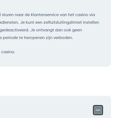
il sturen naar de klantenservice van het casino via
iensten. Je kunt een zelfuitsluitingslimiet instellen
k gedeactiveerd. Je ontvangt dan ook geen
 periode te heropenen zijn verboden.
 casino.