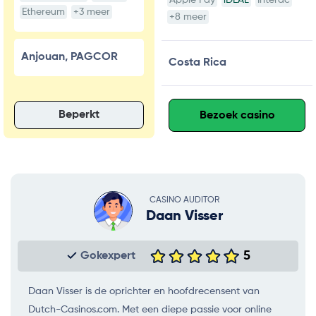
Apple Pay
iDEAL
Interac
Ethereum
+3 meer
+8 meer
Anjouan, PAGCOR
Costa Rica
Beperkt
Bezoek casino
CASINO AUDITOR
Daan Visser
5
Gokexpert
Daan Visser is de oprichter en hoofdrecensent van
Dutch-Casinos.com. Met een diepe passie voor online