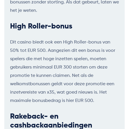
bonussen zonder storting. Als dat gebeurt, laten we
het je weten.
High Roller-bonus
Dit casino biedt ook een High Roller-bonus van
50% tot EUR 500. Aangezien dit een bonus is voor
spelers die met hoge inzetten spelen, moeten
gebruikers minimaal EUR 300 storten om deze
promotie te kunnen claimen. Net als de
welkomstbonussen geldt voor deze promotie een
inzetvereiste van x35, wat goed nieuws is. Het
maximale bonusbedrag is hier EUR 500.
Rakeback- en
cashbackaanbiedingen