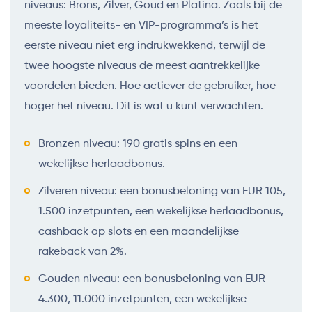
niveaus: Brons, Zilver, Goud en Platina. Zoals bij de
meeste loyaliteits- en VIP-programma’s is het
eerste niveau niet erg indrukwekkend, terwijl de
twee hoogste niveaus de meest aantrekkelijke
voordelen bieden. Hoe actiever de gebruiker, hoe
hoger het niveau. Dit is wat u kunt verwachten.
Bronzen niveau: 190 gratis spins en een
wekelijkse herlaadbonus.
Zilveren niveau: een bonusbeloning van EUR 105,
1.500 inzetpunten, een wekelijkse herlaadbonus,
cashback op slots en een maandelijkse
rakeback van 2%.
Gouden niveau: een bonusbeloning van EUR
4.300, 11.000 inzetpunten, een wekelijkse