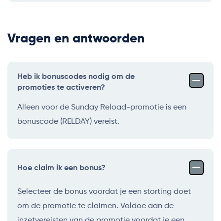
Vragen en antwoorden
Heb ik bonuscodes nodig om de
promoties te activeren?
Alleen voor de Sunday Reload-promotie is een
bonuscode (RELDAY) vereist.
Hoe claim ik een bonus?
Selecteer de bonus voordat je een storting doet
om de promotie te claimen. Voldoe aan de
inzetvereisten van de promotie voordat je een