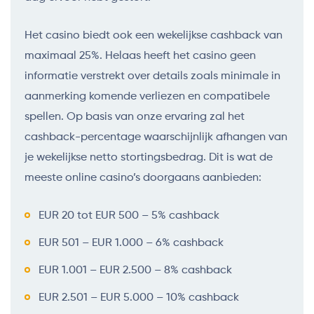
Het casino biedt ook een wekelijkse cashback van
maximaal 25%. Helaas heeft het casino geen
informatie verstrekt over details zoals minimale in
aanmerking komende verliezen en compatibele
spellen. Op basis van onze ervaring zal het
cashback-percentage waarschijnlijk afhangen van
je wekelijkse netto stortingsbedrag. Dit is wat de
meeste online casino’s doorgaans aanbieden:
EUR 20 tot EUR 500 – 5% cashback
EUR 501 – EUR 1.000 – 6% cashback
EUR 1.001 – EUR 2.500 – 8% cashback
EUR 2.501 – EUR 5.000 – 10% cashback