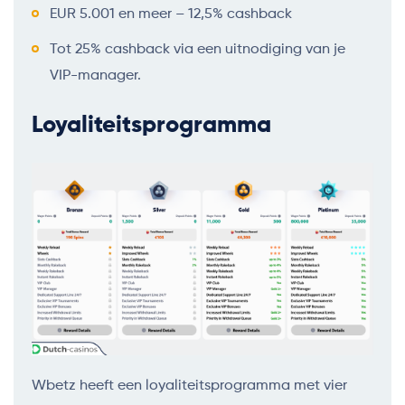
EUR 5.001 en meer – 12,5% cashback
Tot 25% cashback via een uitnodiging van je
VIP-manager.
Loyaliteitsprogramma
Wbetz heeft een loyaliteitsprogramma met vier