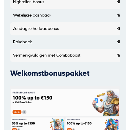
Highroller-bonus
Niet ve
Wekelijkse cashback
Niet ve
Zondagse herlaadbonus
RELDA
Rakeback
Niet ve
Vermenigvuldigen met Comboboost
Niet ve
Welkomstbonuspakket