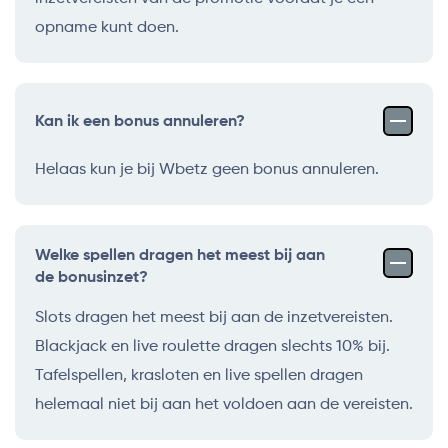
opname kunt doen.
Kan ik een bonus annuleren?
Helaas kun je bij Wbetz geen bonus annuleren.
Welke spellen dragen het meest bij aan
de bonusinzet?
Slots dragen het meest bij aan de inzetvereisten.
Blackjack en live roulette dragen slechts 10% bij.
Tafelspellen, krasloten en live spellen dragen
helemaal niet bij aan het voldoen aan de vereisten.