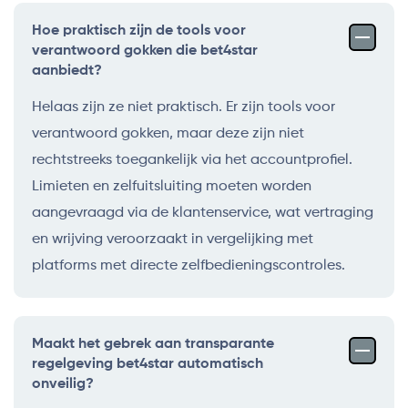
Hoe praktisch zijn de tools voor
verantwoord gokken die bet4star
aanbiedt?
Helaas zijn ze niet praktisch. Er zijn tools voor
verantwoord gokken, maar deze zijn niet
rechtstreeks toegankelijk via het accountprofiel.
Limieten en zelfuitsluiting moeten worden
aangevraagd via de klantenservice, wat vertraging
en wrijving veroorzaakt in vergelijking met
platforms met directe zelfbedieningscontroles.
Maakt het gebrek aan transparante
regelgeving bet4star automatisch
onveilig?