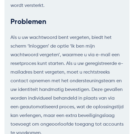
wordt versterkt.
Problemen
Als u uw wachtwoord bent vergeten, biedt het
scherm ‘Inloggen’ de optie ‘Ik ben mijn
wachtwoord vergeten’, waarmee u via e-mail een
resetproces kunt starten. Als u uw geregistreerde e-
mailadres bent vergeten, moet u rechtstreeks
contact opnemen met het ondersteuningsteam en
uw identiteit handmatig bevestigen. Deze gevallen
worden individueel behandeld in plaats van via
een geautomatiseerd proces, wat de oplossingstijd
kan verlengen, maar een extra beveiligingslaag
toevoegt om ongeoorloofde toegang tot accounts
te voorkomen.