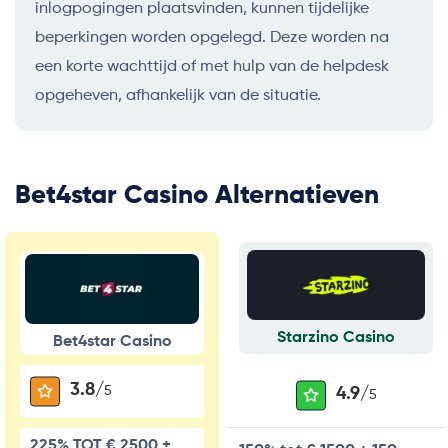
inlogpogingen plaatsvinden, kunnen tijdelijke
beperkingen worden opgelegd. Deze worden na
een korte wachttijd of met hulp van de helpdesk
opgeheven, afhankelijk van de situatie.
Bet4star Casino Alternatieven
Starzino Casino
Bet4star Casino
3.8/
5
4.9/
5
225% TOT € 2500 +