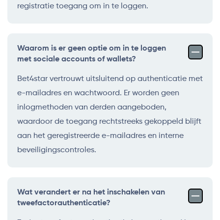
registratie toegang om in te loggen.
Waarom is er geen optie om in te loggen
met sociale accounts of wallets?
Bet4star vertrouwt uitsluitend op authenticatie met
e-mailadres en wachtwoord. Er worden geen
inlogmethoden van derden aangeboden,
waardoor de toegang rechtstreeks gekoppeld blijft
aan het geregistreerde e-mailadres en interne
beveiligingscontroles.
Wat verandert er na het inschakelen van
tweefactorauthenticatie?