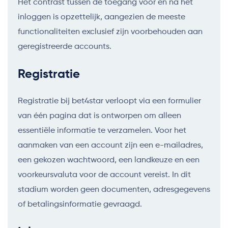
Het contrast tussen de toegang vóór en na het
inloggen is opzettelijk, aangezien de meeste
functionaliteiten exclusief zijn voorbehouden aan
geregistreerde accounts.
Registratie
Registratie bij bet4star verloopt via een formulier
van één pagina dat is ontworpen om alleen
essentiële informatie te verzamelen. Voor het
aanmaken van een account zijn een e-mailadres,
een gekozen wachtwoord, een landkeuze en een
voorkeursvaluta voor de account vereist. In dit
stadium worden geen documenten, adresgegevens
of betalingsinformatie gevraagd.