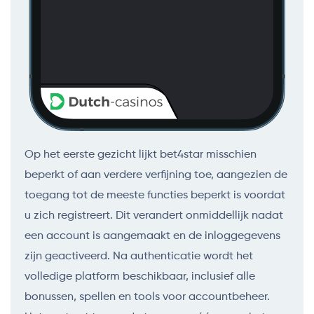
Op het eerste gezicht lijkt bet4star misschien
beperkt of aan verdere verfijning toe, aangezien de
toegang tot de meeste functies beperkt is voordat
u zich registreert. Dit verandert onmiddellijk nadat
een account is aangemaakt en de inloggegevens
zijn geactiveerd. Na authenticatie wordt het
volledige platform beschikbaar, inclusief alle
bonussen, spellen en tools voor accountbeheer.