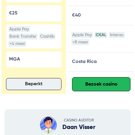
€25
€40
Apple Pay
Apple Pay
iDEAL
Interac
Bank Transfer
Cashlib
+8 meer
+4 meer
MGA
Costa Rica
Beperkt
Bezoek casino
CASINO AUDITOR
Daan Visser