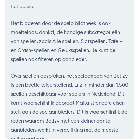
het casino.
Het bladeren door de spelbibliotheek is ook
moeiteloos, dankzij de handige subcategorieën
van spellen, zoals Alle spellen, Slotspellen, Tafel-
en Crash-spellen en Geluksspellen. Je kunt de
spellen ook filteren op aanbieder.
Over spellen gesproken, het spelaanbod van Betizy
is een beetje teleurstellend. Er zijn minder dan 1.500
spellen beschikbaar voor spelers in Nederland. Dit
komt waarschijnlijk doordat Malta strengere eisen
stelt aan de spelaanbieders. Dit is waarschijnlijk de
reden waarom Betizy met een kleiner aantal
aanbieders werkt in vergelijking met de meeste