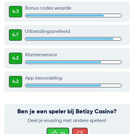
Bonus codes waarde
4.3
Uitbetalingssnelheid
4.7
Klantenservice
4.2
App beoordeling
4.2
Ben je een speler bij Betizy Casino?
Deel je ervaring met andere spelers!
Ja