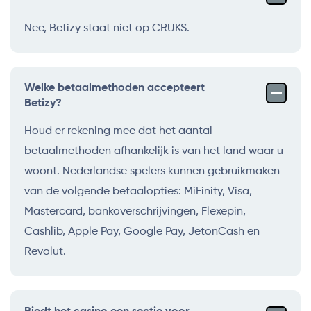
Nee, Betizy staat niet op CRUKS.
Welke betaalmethoden accepteert
Betizy?
Houd er rekening mee dat het aantal
betaalmethoden afhankelijk is van het land waar u
woont. Nederlandse spelers kunnen gebruikmaken
van de volgende betaalopties: MiFinity, Visa,
Mastercard, bankoverschrijvingen, Flexepin,
Cashlib, Apple Pay, Google Pay, JetonCash en
Revolut.