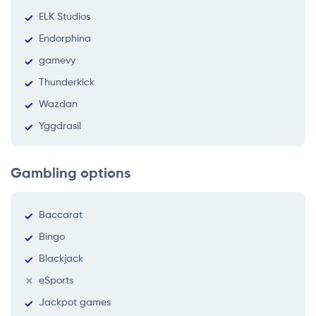
ELK Studios
Endorphina
gamevy
Thunderkick
Wazdan
Yggdrasil
Gambling options
Baccarat
Bingo
Blackjack
eSports
Jackpot games