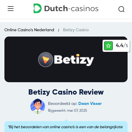
Online Casino's Nederland
Betizy Casino
4.4/
5
Betizy Casino Review
Beoordeeld op:
Daan Visser
Bijgewerkt: mei 07, 2025
Bij het beoordelen van online casino’s is een van de belangrijkste