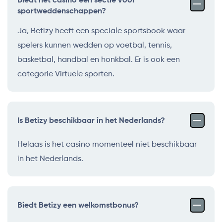
Biedt het casino een sectie voor
sportweddenschappen?
Ja, Betizy heeft een speciale sportsbook waar
spelers kunnen wedden op voetbal, tennis,
basketbal, handbal en honkbal. Er is ook een
categorie Virtuele sporten.
Is Betizy beschikbaar in het Nederlands?
Helaas is het casino momenteel niet beschikbaar
in het Nederlands.
Biedt Betizy een welkomstbonus?