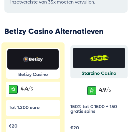
inzetvereiste van 35x moeten vervullen.
Betizy Casino Alternatieven
Starzino Casino
Betizy Casino
4.4/
5
4.9/
5
150% tot € 1500 + 150
Tot 1.200 euro
gratis spins
€20
€20