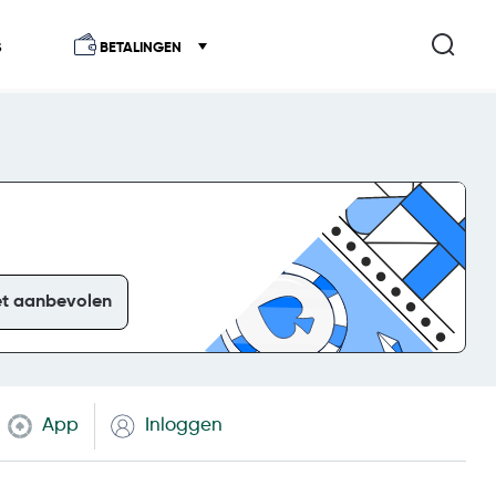
S
BETALINGEN
et aanbevolen
App
Inloggen