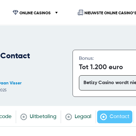
ONLINE CASINOS
NIEUWSTE ONLINE CASINO’
 Contact
Bonus:
Tot 1.200 euro
Betizy Casino wordt ni
aan Visser
2025
code
Uitbetaling
Legaal
Contact