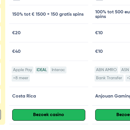
100% tot 500 eu
150% tot € 1500 + 150 gratis spins
spins
€20
€10
€40
€10
Apple Pay
iDEAL
Interac
ABN AMRO
ASN
+8 meer
Bank Transfer
+
Costa Rica
Anjouan Gamin
Bezoek casino
Bezoe