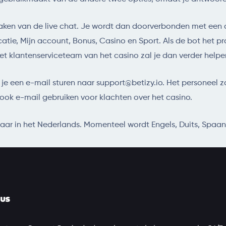
kmaken van de live chat. Je wordt dan doorverbonden met een 
catie, Mijn account, Bonus, Casino en Sport. Als de bot het 
et klantenserviceteam van het casino zal je dan verder helpe
n je een e-mail sturen naar
support@betizy.io
. Het personeel z
ok e-mail gebruiken voor klachten over het casino.
baar in het Nederlands. Momenteel wordt Engels, Duits, Spaan