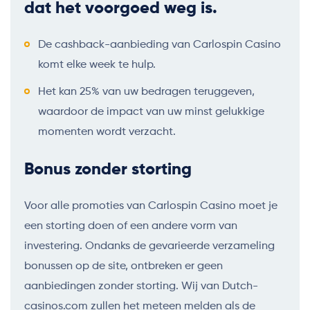
dat het voorgoed weg is.
De cashback-aanbieding van Carlospin Casino
komt elke week te hulp.
Het kan 25% van uw bedragen teruggeven,
waardoor de impact van uw minst gelukkige
momenten wordt verzacht.
Bonus zonder storting
Voor alle promoties van Carlospin Casino moet je
een storting doen of een andere vorm van
investering. Ondanks de gevarieerde verzameling
bonussen op de site, ontbreken er geen
aanbiedingen zonder storting. Wij van Dutch-
casinos.com zullen het meteen melden als de