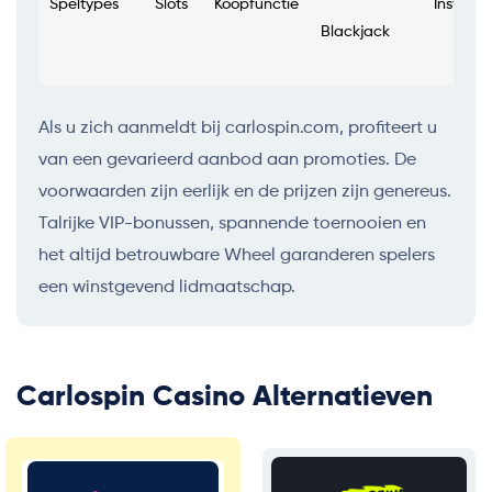
Speltypes
Slots
Koopfunctie
Instant
Blackjack
Als u zich aanmeldt bij carlospin.com, profiteert u
van een gevarieerd aanbod aan promoties. De
voorwaarden zijn eerlijk en de prijzen zijn genereus.
Talrijke VIP-bonussen, spannende toernooien en
het altijd betrouwbare Wheel garanderen spelers
een winstgevend lidmaatschap.
Carlospin Casino Alternatieven