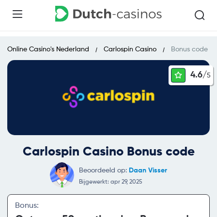
Online Casino's Nederland
Carlospin Casino
Bonus code
4.6/
5
Carlospin Casino Bonus code
Beoordeeld op:
Daan Visser
Bijgewerkt: apr 29, 2025
Bonus: