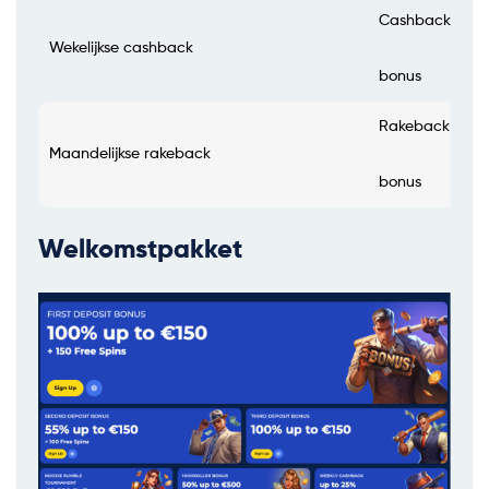
Cashback
Wekelijkse cashback
bonus
Rakeback
Maandelijkse rakeback
bonus
Welkomstpakket