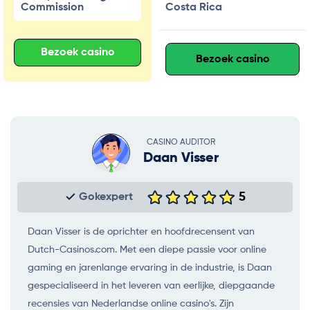
Commission
Costa Rica
Bezoek casino
Bezoek casino
CASINO AUDITOR
Daan Visser
5
Gokexpert
Daan Visser is de oprichter en hoofdrecensent van
Dutch-Casinos.com. Met een diepe passie voor online
gaming en jarenlange ervaring in de industrie, is Daan
gespecialiseerd in het leveren van eerlijke, diepgaande
recensies van Nederlandse online casino's. Zijn