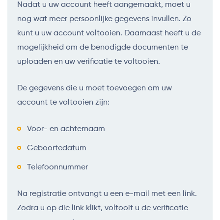
Nadat u uw account heeft aangemaakt, moet u
nog wat meer persoonlijke gegevens invullen. Zo
kunt u uw account voltooien. Daarnaast heeft u de
mogelijkheid om de benodigde documenten te
uploaden en uw verificatie te voltooien.
De gegevens die u moet toevoegen om uw
account te voltooien zijn:
Voor- en achternaam
Geboortedatum
Telefoonnummer
Na registratie ontvangt u een e-mail met een link.
Zodra u op die link klikt, voltooit u de verificatie