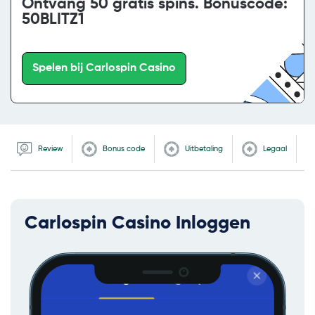
Ontvang 50 gratis spins. Bonuscode:
50BLITZ1
Spelen bij Carlospin Casino
Review
Bonus code
Uitbetaling
Legaal
Carlospin Casino Inloggen