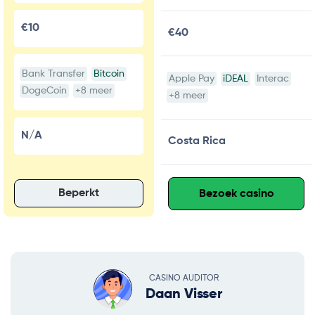
€10
€40
Bank Transfer
Bitcoin
Apple Pay
iDEAL
Interac
DogeCoin
+8 meer
+8 meer
N/A
Costa Rica
Beperkt
Bezoek casino
CASINO AUDITOR
Daan Visser