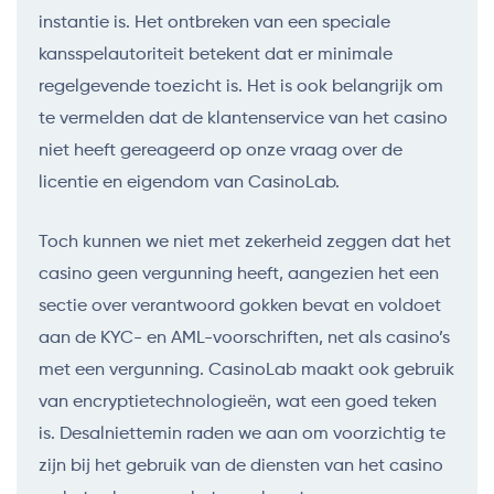
instantie is. Het ontbreken van een speciale
kansspelautoriteit betekent dat er minimale
regelgevende toezicht is. Het is ook belangrijk om
te vermelden dat de klantenservice van het casino
niet heeft gereageerd op onze vraag over de
licentie en eigendom van CasinoLab.
Toch kunnen we niet met zekerheid zeggen dat het
casino geen vergunning heeft, aangezien het een
sectie over verantwoord gokken bevat en voldoet
aan de KYC- en AML-voorschriften, net als casino’s
met een vergunning. CasinoLab maakt ook gebruik
van encryptietechnologieën, wat een goed teken
is. Desalniettemin raden we aan om voorzichtig te
zijn bij het gebruik van de diensten van het casino