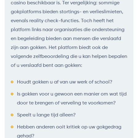
casino beschikbaar is. Ter vergelijking: sommige
gokplatforms bieden stortings- en verlieslimieten,
evenals reality check-functies. Toch heeft het
platform links naar organisaties die ondersteuning
en begeleiding bieden aan mensen die verslaafd
zijn aan gokken. Het platform biedt ook de
volgende zelfbeoordeling die u kan helpen bepalen
of u verslaafd bent aan gokken:
Houdt gokken u af van uw werk of school?
Is gokken voor u gewoon een manier om wat tijd
door te brengen of verveling te voorkomen?
Speelt u lange tijd alleen?
Hebben anderen ooit kritiek op uw gokgedrag
gehad?