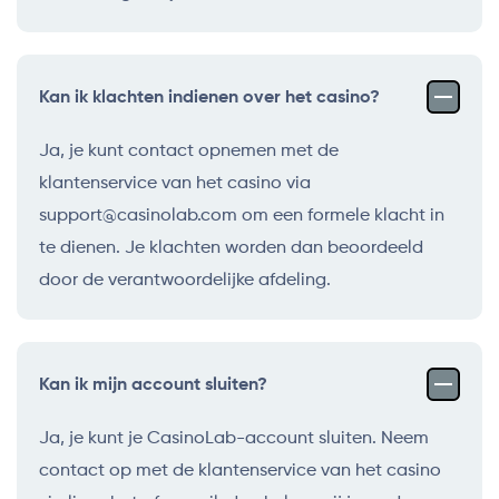
Kan ik klachten indienen over het casino?
Ja, je kunt contact opnemen met de
klantenservice van het casino via
support@casinolab.com
om een formele klacht in
te dienen. Je klachten worden dan beoordeeld
door de verantwoordelijke afdeling.
Kan ik mijn account sluiten?
Ja, je kunt je CasinoLab-account sluiten. Neem
contact op met de klantenservice van het casino