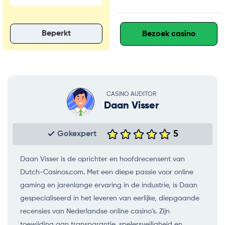
Beperkt
Bezoek casino
CASINO AUDITOR
Daan Visser
5
Gokexpert
Daan Visser is de oprichter en hoofdrecensent van
Dutch-Casinos.com. Met een diepe passie voor online
gaming en jarenlange ervaring in de industrie, is Daan
gespecialiseerd in het leveren van eerlijke, diepgaande
recensies van Nederlandse online casino's. Zijn
toewijding aan transparantie, spelersveiligheid en