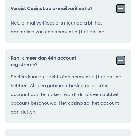
Vereist CasinoLab e-mailverificatie?
Nee, e-mailverificatie is niet nodig bij het
aanmaken van een account bij het casino.
Kan ik meer dan één account
registreren?
Spelers kunnen slechts één account bij het casino
hebben. Als een gebruiker besluit een ander
account aan te maken, wordt dit als een dubbel
account beschouwd. Het casino zal het account
dan sluiten.