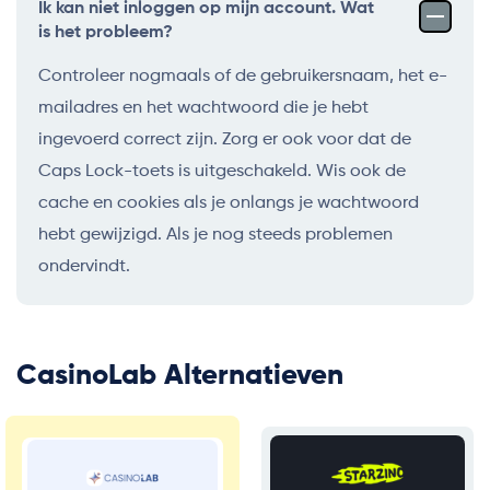
Ik kan niet inloggen op mijn account. Wat
is het probleem?
Controleer nogmaals of de gebruikersnaam, het e-
mailadres en het wachtwoord die je hebt
ingevoerd correct zijn. Zorg er ook voor dat de
Caps Lock-toets is uitgeschakeld. Wis ook de
cache en cookies als je onlangs je wachtwoord
hebt gewijzigd. Als je nog steeds problemen
ondervindt.
CasinoLab Alternatieven