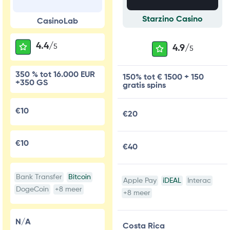
Starzino Casino
CasinoLab
4.4/
5
4.9/
5
350 % tot 16.000 EUR
150% tot € 1500 + 150
+350 GS
gratis spins
€10
€20
€10
€40
Bank Transfer
Bitcoin
Apple Pay
iDEAL
Interac
DogeCoin
+8 meer
+8 meer
N/A
Costa Rica