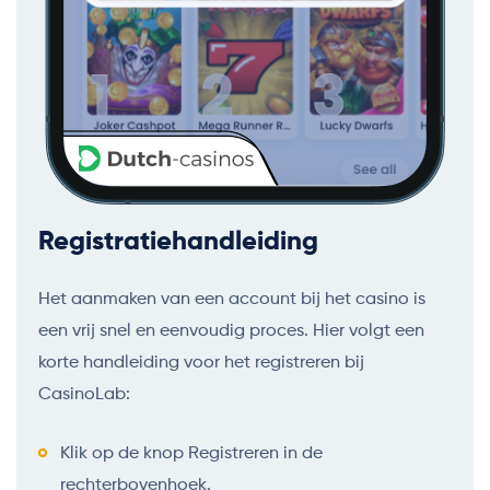
Registratiehandleiding
Het aanmaken van een account bij het casino is
een vrij snel en eenvoudig proces. Hier volgt een
korte handleiding voor het registreren bij
CasinoLab:
Klik op de knop Registreren in de
rechterbovenhoek.