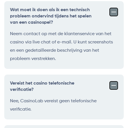
Wat moet ik doen als ik een technisch
probleem ondervind tijdens het spelen
van een casinospel?
Neem contact op met de klantenservice van het
casino via live chat of e-mail. U kunt screenshots
en een gedetailleerde beschrijving van het
probleem verstrekken.
Vereist het casino telefonische
verificatie?
Nee, CasinoLab vereist geen telefonische
verificatie.