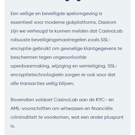
Een veilige en beveiligde spelomgeving is
essentieel voor moderne gokplatforms. Daarom
zijn we verheugd te kunnen melden dat CasinoLab
robuuste beveiligingsmaatregelen zoals SSL-
encryptie gebruikt om gevoelige klantgegevens te
beschermen tegen ongeoorloofde
openbaarmaking, wijziging en vernietiging. SSL-
encryptietechnologieën zorgen er ook voor dat
alle transacties veilig blijven.
Bovendien voldoet CasinoLab aan de KYC- en
AML-voorschriften om witwassen en financiële
criminaliteit te voorkomen, wat een ander pluspunt
is.