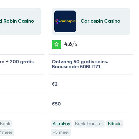
d Robin Casino
Carlospin Casino
4.6/
5
ro + 200 gratis
Ontvang 50 gratis spins.
Bonuscode: 50BLITZ1
€2
€50
 Bank
AstroPay
Bank Transfer
Bitcoin
7 meer
+5 meer