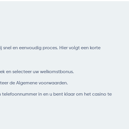
 snel en eenvoudig proces. Hier volgt een korte
oek en selecteer uw welkomstbonus.
pteer de Algemene voorwaarden.
 telefoonnummer in en u bent klaar om het casino te