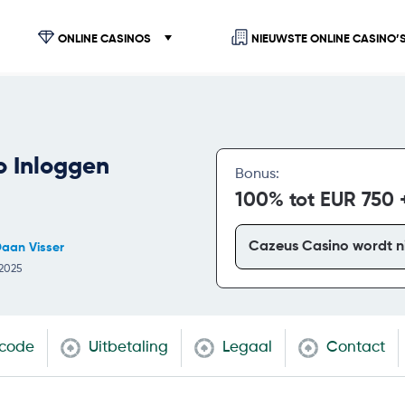
ONLINE CASINOS
NIEUWSTE ONLINE CASINO’
o Inloggen
Bonus:
100% tot EUR 750 +
Cazeus Casino wordt n
aan Visser
 2025
code
Uitbetaling
Legaal
Contact