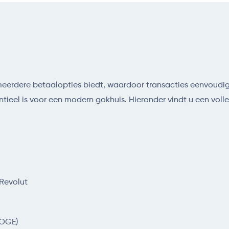
meerdere betaalopties biedt, waardoor transacties eenvoudig 
ieel is voor een modern gokhuis. Hieronder vindt u een voll
 Revolut
DOGE)