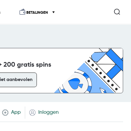
S
BETALINGEN
 200 gratis spins
iet aanbevolen
App
Inloggen