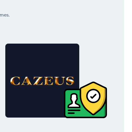
ames.