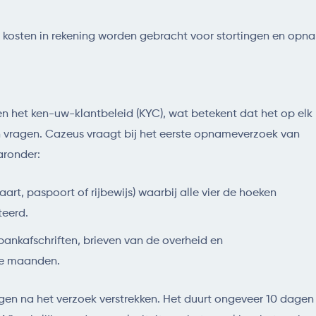
a kosten in rekening worden gebracht voor stortingen en opn
n het ken-uw-klantbeleid (KYC), wat betekent dat het op elk
vragen. Cazeus vraagt bij het eerste opnameverzoek van
aronder:
art, paspoort of rijbewijs) waarbij alle vier de hoeken
teerd.
bankafschriften, brieven van de overheid en
rie maanden.
n na het verzoek verstrekken. Het duurt ongeveer 10 dagen