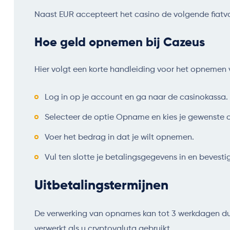
Naast EUR accepteert het casino de volgende fiatva
Hoe geld opnemen bij Cazeus
Hier volgt een korte handleiding voor het opnemen 
Log in op je account en ga naar de casinokassa.
Selecteer de optie Opname en kies je gewenst
Voer het bedrag in dat je wilt opnemen.
Vul ten slotte je betalingsgegevens in en bevestig
Uitbetalingstermijnen
De verwerking van opnames kan tot 3 werkdagen dur
verwerkt als u cryptovaluta gebruikt.