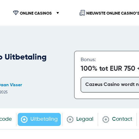
ONLINE CASINOS
NIEUWSTE ONLINE CASINO’
 Uitbetaling
Bonus:
100% tot EUR 750 +
Cazeus Casino wordt n
aan Visser
 2025
code
Uitbetaling
Legaal
Contact