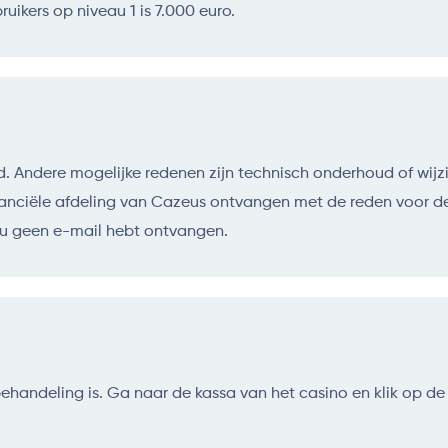
kers op niveau 1 is 7.000 euro.
. Andere mogelijke redenen zijn technisch onderhoud of wijz
nanciële afdeling van Cazeus ontvangen met de reden voor d
 u geen e-mail hebt ontvangen.
behandeling is. Ga naar de kassa van het casino en klik op 