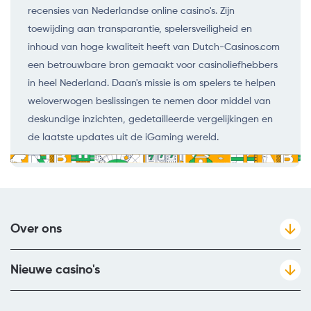
recensies van Nederlandse online casino's. Zijn
toewijding aan transparantie, spelersveiligheid en
inhoud van hoge kwaliteit heeft van Dutch-Casinos.com
een betrouwbare bron gemaakt voor casinoliefhebbers
in heel Nederland. Daan's missie is om spelers te helpen
weloverwogen beslissingen te nemen door middel van
deskundige inzichten, gedetailleerde vergelijkingen en
de laatste updates uit de iGaming wereld.
Over ons
Nieuwe casino's