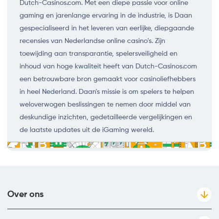
Dutch-Casinos.com. Met een diepe passie voor online
gaming en jarenlange ervaring in de industrie, is Daan
gespecialiseerd in het leveren van eerlijke, diepgaande
recensies van Nederlandse online casino's. Zijn
toewijding aan transparantie, spelersveiligheid en
inhoud van hoge kwaliteit heeft van Dutch-Casinos.com
een betrouwbare bron gemaakt voor casinoliefhebbers
in heel Nederland. Daan's missie is om spelers te helpen
weloverwogen beslissingen te nemen door middel van
deskundige inzichten, gedetailleerde vergelijkingen en
de laatste updates uit de iGaming wereld.
Over ons