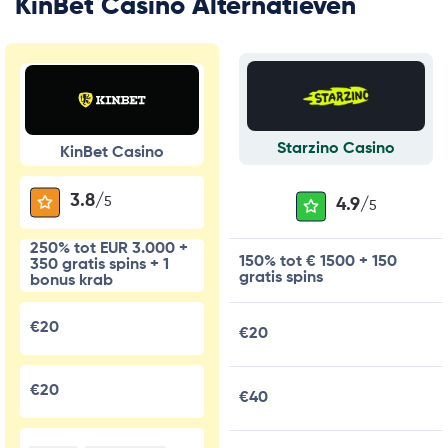
KinBet Casino Alternatieven
Starzino Casino
KinBet Casino
3.8/
5
4.9/
5
250% tot EUR 3.000 +
150% tot € 1500 + 150
350 gratis spins + 1
gratis spins
bonus krab
€20
€20
€20
€40