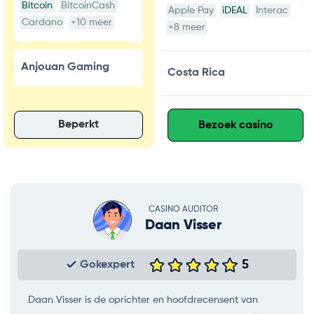
Bitcoin
BitcoinCash
Apple Pay
iDEAL
Interac
Cardano
+10 meer
+8 meer
Anjouan Gaming
Costa Rica
Beperkt
Bezoek casino
CASINO AUDITOR
Daan Visser
5
Gokexpert
Daan Visser is de oprichter en hoofdrecensent van