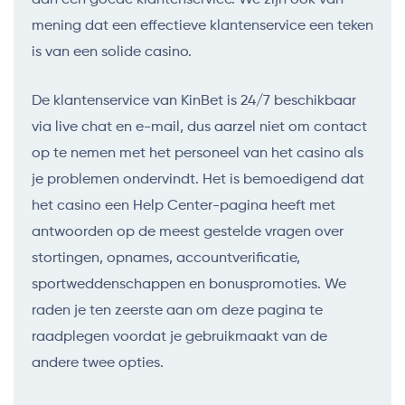
mening dat een effectieve klantenservice een teken
is van een solide casino.
De klantenservice van KinBet is 24/7 beschikbaar
via live chat en e-mail, dus aarzel niet om contact
op te nemen met het personeel van het casino als
je problemen ondervindt. Het is bemoedigend dat
het casino een Help Center-pagina heeft met
antwoorden op de meest gestelde vragen over
stortingen, opnames, accountverificatie,
sportweddenschappen en bonuspromoties. We
raden je ten zeerste aan om deze pagina te
raadplegen voordat je gebruikmaakt van de
andere twee opties.