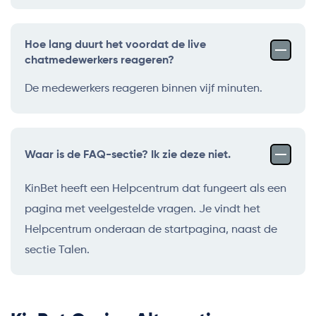
Hoe lang duurt het voordat de live
chatmedewerkers reageren?
De medewerkers reageren binnen vijf minuten.
Waar is de FAQ-sectie? Ik zie deze niet.
KinBet heeft een Helpcentrum dat fungeert als een
pagina met veelgestelde vragen. Je vindt het
Helpcentrum onderaan de startpagina, naast de
sectie Talen.