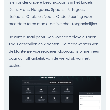
is en onder andere beschikbaar is in het Engels,
Duits, Frans, Hongaars, Spaans, Portugees,
Italiaans, Grieks en Noors. Ondersteuning voor
meerdere talen maakt de live chat toegankelijker.
Je kunt e-mail gebruiken voor complexere zaken
zoals geschillen en klachten. De medewerkers van
de klantenservice reageren doorgaans binnen een
paar uur, afhankelijk van de werkdruk van het
casino.