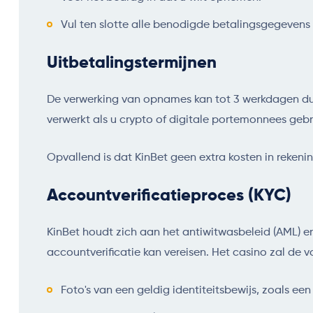
Vul ten slotte alle benodigde betalingsgegevens 
Uitbetalingstermijnen
De verwerking van opnames kan tot 3 werkdagen dur
verwerkt als u crypto of digitale portemonnees gebr
Opvallend is dat KinBet geen extra kosten in rekeni
Accountverificatieproces (KYC)
KinBet houdt zich aan het antiwitwasbeleid (AML) 
accountverificatie kan vereisen. Het casino zal d
Foto's van een geldig identiteitsbewijs, zoals een 