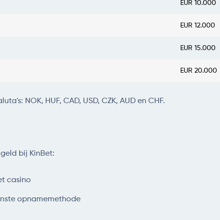
EUR 10.000
EUR 12.000
EUR 15.000
EUR 20.000
aluta's: NOK, HUF, CAD, USD, CZK, AUD en CHF.
geld bij KinBet:
et casino
wenste opnamemethode