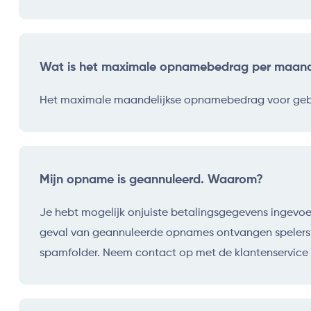
Wat is het maximale opnamebedrag per maand 
Het maximale maandelijkse opnamebedrag voor gebrui
Mijn opname is geannuleerd. Waarom?
Je hebt mogelijk onjuiste betalingsgegevens ingevoer
geval van geannuleerde opnames ontvangen spelers d
spamfolder. Neem contact op met de klantenservice 