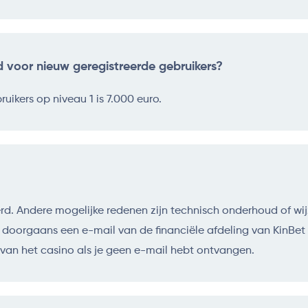
voor nieuw geregistreerde gebruikers?
kers op niveau 1 is 7.000 euro.
d. Andere mogelijke redenen zijn technisch onderhoud of wij
oorgaans een e-mail van de financiële afdeling van KinBet m
van het casino als je geen e-mail hebt ontvangen.