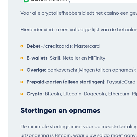
Voor alle cryptoliefhebbers biedt het casino een ge
Hieronder vindt u een volledige lijst van de betaal
Debet-/creditcards
: Mastercard
E-wallets
: Skrill, Neteller en MiFinity
Overige
: bankoverschrijvingen (alleen opnames);
Prepaidkaarten (alleen stortingen)
: PaysafeCard
Crypto
: Bitcoin, Litecoin, Dogecoin, Ethereum,
Stortingen en opnames
De minimale stortingslimiet voor de meeste betaling
uitzondering is Bitcoin, waar u uw saldo moet aanvu