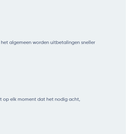
 het algemeen worden uitbetalingen sneller
t op elk moment dat het nodig acht,