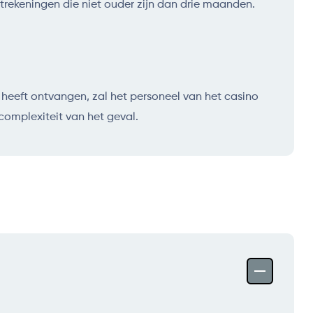
trekeningen die niet ouder zijn dan drie maanden.
eeft ontvangen, zal het personeel van het casino
 complexiteit van het geval.