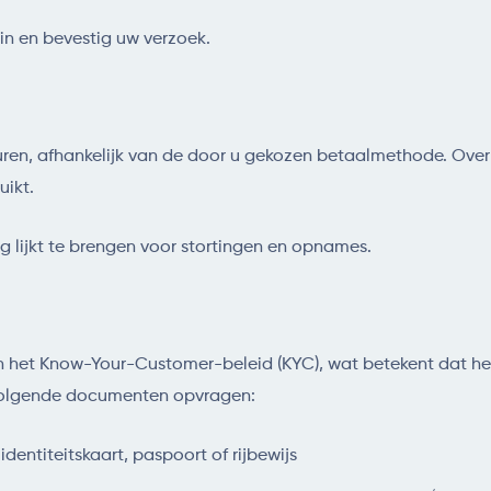
in en bevestig uw verzoek.
en, afhankelijk van de door u gekozen betaalmethode. Over
uikt.
ng lijkt te brengen voor stortingen en opnames.
en het Know-Your-Customer-beleid (KYC), wat betekent dat he
e volgende documenten opvragen:
identiteitskaart, paspoort of rijbewijs