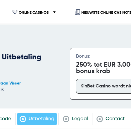
ONLINE CASINOS
NIEUWSTE ONLINE CASINO’
 Uitbetaling
Bonus:
250% tot EUR 3.000
bonus krab
aan Visser
KinBet Casino wordt n
025
code
Uitbetaling
Legaal
Contact