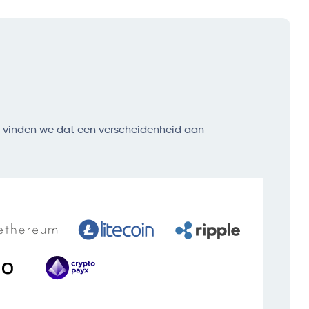
m vinden we dat een verscheidenheid aan